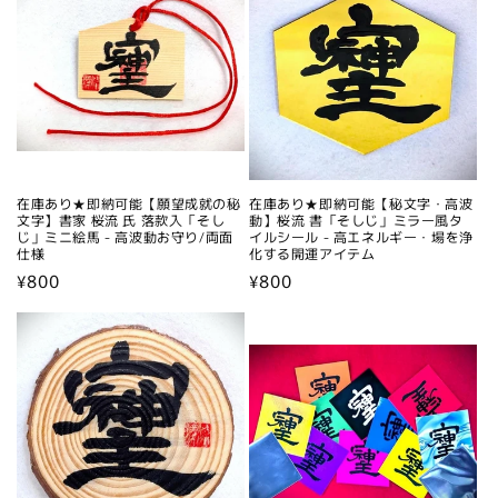
在庫あり★即納可能【願望成就の秘
在庫あり★即納可能【秘文字・高波
文字】書家 桜流 氏 落款入「そし
動】桜流 書「そしじ」ミラー風タ
じ」ミニ絵馬 - 高波動お守り/両面
イルシール - 高エネルギー・場を浄
仕様
化する開運アイテム
通
¥800
通
¥800
常
常
価
価
格
格