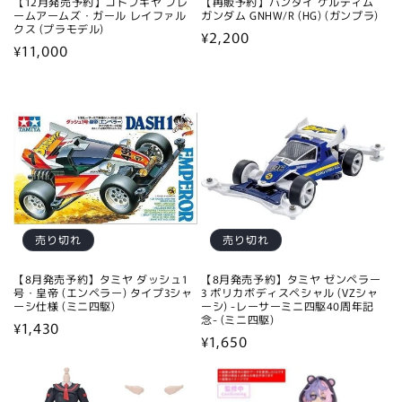
【12月発売予約】コトブキヤ フレ
【再販予約】バンダイ ケルディム
ームアームズ・ガール レイファル
ガンダム GNHW/R (HG) (ガンプラ)
クス (プラモデル)
通
¥2,200
通
¥11,000
常
常
価
価
格
格
売り切れ
売り切れ
【8月発売予約】タミヤ ダッシュ1
【8月発売予約】タミヤ ゼンペラー
号・皇帝 (エンペラー) タイプ3シャ
3 ポリカボディスペシャル (VZシャ
ーシ仕様 (ミニ四駆)
ーシ) -レーサーミニ四駆40周年記
念- (ミニ四駆)
通
¥1,430
通
¥1,650
常
常
価
価
格