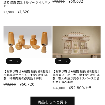
通
セ
¥60,632
¥75,790
調和 感謝 高エネルギー タオルハン
カチ
常
ー
通
セ
¥1,320
価
ル
¥2,980
常
ー
格
価
価
ル
格
格
価
格
セール
セール
【お取り寄せ★納期 最長 約2週間】
【お取り寄せ★納期 最長 約2週間】
木製神具セット４寸★安心の日本
屋根違い三社・大・中★安心の日本
製！神棚売場の必需品！神具
製！職人の技が光る！スペースに合
わせて選ぶ神棚
通
セ
¥60,720
¥75,900
通
セ
¥52,800から
¥66,000
常
ー
常
ー
価
ル
価
ル
格
価
商品をもっと見る
格
価