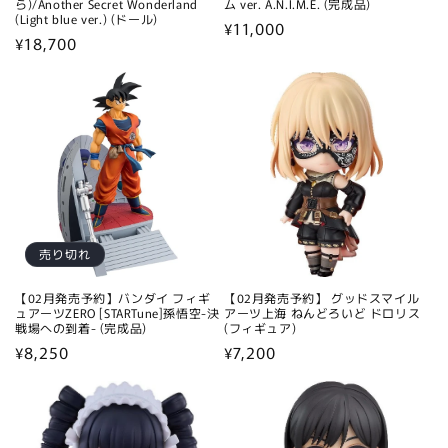
ら)/Another Secret Wonderland
ム ver. A.N.I.M.E. (完成品)
(Light blue ver.) (ドール)
通
¥11,000
通
¥18,700
常
常
価
価
格
格
売り切れ
【02月発売予約】バンダイ フィギ
【02月発売予約】 グッドスマイル
ュアーツZERO [STARTune]孫悟空-決
アーツ上海 ねんどろいど ドロリス
戦場への到着- (完成品)
(フィギュア)
通
¥8,250
通
¥7,200
常
常
価
価
格
格