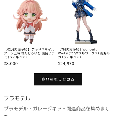
格
格
【02月発売予約】 グッドスマイル
【7月発売予約】Wonderful
アーツ上海 ねんどろいど 渡会ヒナ
Works(ワンダフルワークス) 雨海ル
ミ (フィギュア)
カ (フィギュア)
通
¥8,000
通
¥24,970
常
常
価
価
商品をもっと見る
格
格
プラモデル
プラモデル・ガレージキット関連商品を集めまし