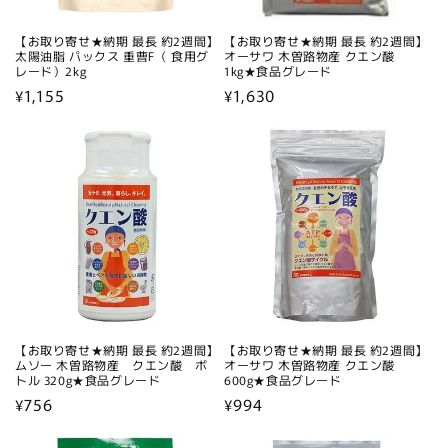
【お取り寄せ★納期 最長 約2週間】
【お取り寄せ★納期 最長 約2週間】
太陽油脂 パックス 重曹F（ 食用グ
オーサワ 木曽路物産 クエン酸
レード）2kg
1kg★食品グレード
通
¥1,155
通
¥1,630
常
常
価
価
格
格
【お取り寄せ★納期 最長 約2週間】
【お取り寄せ★納期 最長 約2週間】
ムソー 木曽路物産 クエン酸 ボ
オーサワ 木曽路物産 クエン酸
トル 320g★食品グレード
600g★食品グレード
通
¥756
通
¥994
常
常