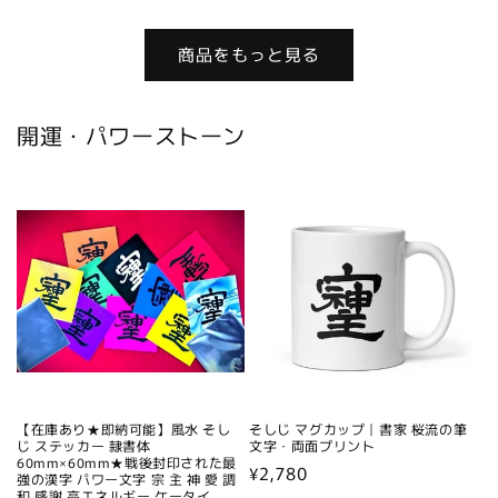
常
格
価
商品をもっと見る
格
開運・パワーストーン
【在庫あり★即納可能】風水 そし
そしじ マグカップ｜書家 桜流の筆
じ ステッカー 隷書体
文字・両面プリント
60mm×60mm★戦後封印された最
通
¥2,780
強の漢字 パワー文字 宗 主 神 愛 調
和 感謝 高エネルギー ケータイ