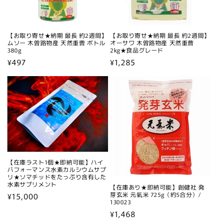
【お取り寄せ★納期 最長 約2週間】
【お取り寄せ★納期 最長 約2週間】
ムソー 木曽路物産 天然重曹 ボトル
オーサワ 木曽路物産 天然重曹
380g
2kg★食品グレード
通
¥497
通
¥1,285
常
常
価
価
格
格
【在庫ラスト1個★即納可能】ハイ
パフォーマンス水素カルシウムサプ
リ★ソマチッドをたっぷり含有した
水素サプリメント
【在庫あり★即納可能】創健社 発
通
¥15,000
芽玄米 元氣米 725g（約5合分）/
130023
常
通
¥1,468
価