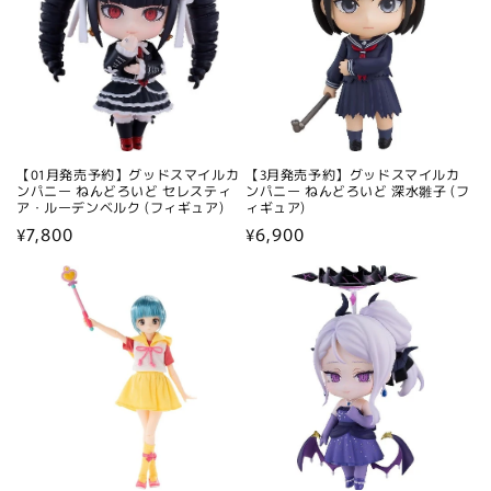
【01月発売予約】グッドスマイルカ
【3月発売予約】グッドスマイルカ
ンパニー ねんどろいど セレスティ
ンパニー ねんどろいど 深水雛子 (フ
ア・ルーデンベルク (フィギュア)
ィギュア)
通
¥7,800
通
¥6,900
常
常
価
価
格
格