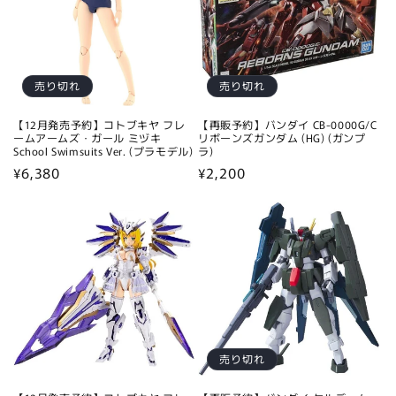
売り切れ
売り切れ
【12月発売予約】コトブキヤ フレ
【再販予約】バンダイ CB-0000G/C
ームアームズ・ガール ミヅキ
リボーンズガンダム (HG) (ガンプ
School Swimsuits Ver. (プラモデル)
ラ)
通
¥6,380
通
¥2,200
常
常
価
価
格
格
売り切れ