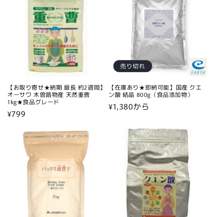
売り切れ
【お取り寄せ★納期 最長 約2週間】
【在庫あり★即納可能】国産 クエ
オーサワ 木曽路物産 天然重曹
ン酸 結晶 800g（食品添加物）
1kg★食品グレード
通
¥1,380から
通
¥799
常
常
価
価
格
格