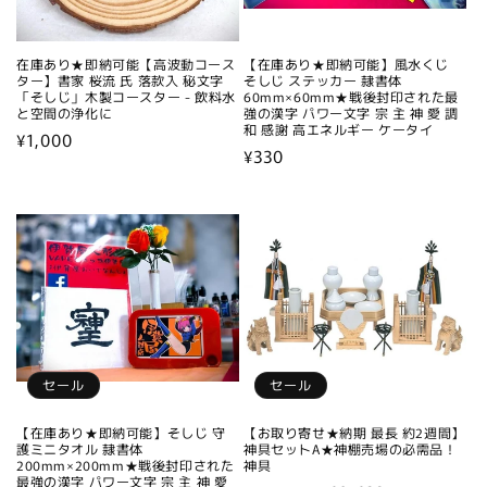
在庫あり★即納可能【高波動コース
【在庫あり★即納可能】風水くじ
ター】書家 桜流 氏 落款入 秘文字
そしじ ステッカー 隷書体
「そしじ」木製コースター - 飲料水
60mm×60mm★戦後封印された最
と空間の浄化に
強の漢字 パワー文字 宗 主 神 愛 調
和 感謝 高エネルギー ケータイ
通
¥1,000
通
¥330
常
常
価
価
格
格
セール
セール
【在庫あり★即納可能】そしじ 守
【お取り寄せ★納期 最長 約2週間】
護ミニタオル 隷書体
神具セットA★神棚売場の必需品！
200mm×200mm★戦後封印された
神具
最強の漢字 パワー文字 宗 主 神 愛