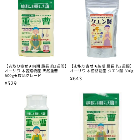
価
価
格
格
【お取り寄せ★納期 最長 約2週間】
【お取り寄せ★納期 最長 約2週間】
オーサワ 木曽路物産 天然重曹
オーサワ 木曽路物産 クエン酸 300g
600g★食品グレード
通
¥643
通
¥529
常
常
価
価
格
格