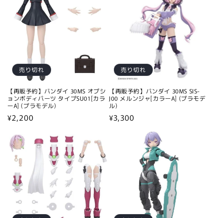
格
売り切れ
売り切れ
【再販予約】バンダイ 30MS オプシ
【再販予約】バンダイ 30MS SIS-
ョンボディパーツ タイプSU01[カラ
J00 メルンジャ[カラーA] (プラモデ
ーA] (プラモデル)
ル)
通
¥2,200
通
¥3,300
常
常
価
価
格
格