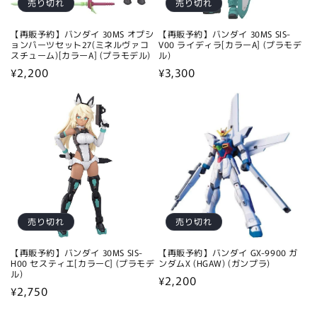
売り切れ
売り切れ
【再販予約】バンダイ 30MS オプシ
【再販予約】バンダイ 30MS SIS-
ョンパーツセット27(ミネルヴァコ
V00 ライディラ[カラーA] (プラモデ
スチューム)[カラーA] (プラモデル)
ル)
通
¥2,200
通
¥3,300
常
常
価
価
格
格
売り切れ
売り切れ
【再販予約】バンダイ 30MS SIS-
【再販予約】バンダイ GX-9900 ガ
H00 セスティエ[カラーC] (プラモデ
ンダムX (HGAW) (ガンプラ)
ル)
通
¥2,200
通
¥2,750
常
常
価