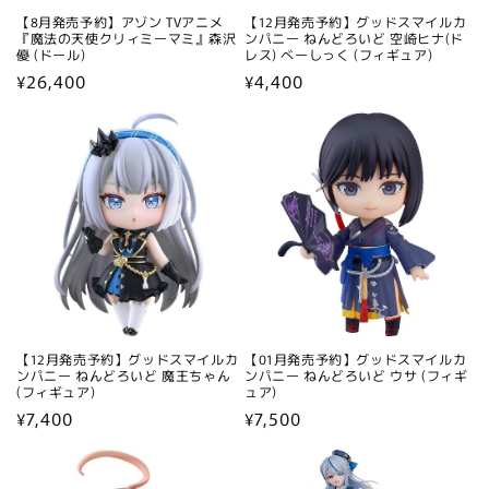
【8月発売予約】アゾン TVアニメ
【12月発売予約】グッドスマイルカ
『魔法の天使クリィミーマミ』森沢
ンパニー ねんどろいど 空崎ヒナ(ド
優 (ドール)
レス) べーしっく (フィギュア)
通
¥26,400
通
¥4,400
常
常
価
価
格
格
【12月発売予約】グッドスマイルカ
【01月発売予約】グッドスマイルカ
ンパニー ねんどろいど 魔王ちゃん
ンパニー ねんどろいど ウサ (フィギ
(フィギュア)
ュア)
通
¥7,400
通
¥7,500
常
常
価
価