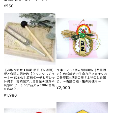
常
通
¥550
価
常
格
価
格
【お取り寄せ★納期 最長 約2週間】
在庫ラスト2個★即納可能【数量限
愛と奇跡の周波数【クリスタルチュ
定】自然栽培の生命力が宿る★くわ
ーナー 528Hz】収納ポーチ＆マレッ
のみ農園×旦開の里「本物のしめ飾
ト付き｜高精度アルミ合金★ヨガや
り」～奇跡の稲・亀の尾使用～
瞑想に ヒーリング音叉★528hz音楽
通
¥2,000
を広めたい
常
通
¥1,980
価
常
格
価
格