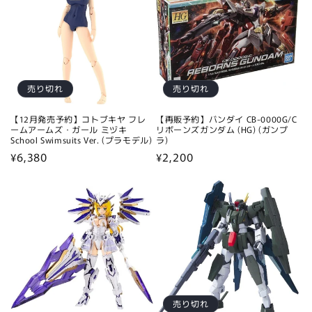
売り切れ
売り切れ
【12月発売予約】コトブキヤ フレ
【再販予約】バンダイ CB-0000G/C
ームアームズ・ガール ミヅキ
リボーンズガンダム (HG) (ガンプ
School Swimsuits Ver. (プラモデル)
ラ)
通
¥6,380
通
¥2,200
常
常
価
価
格
格
売り切れ