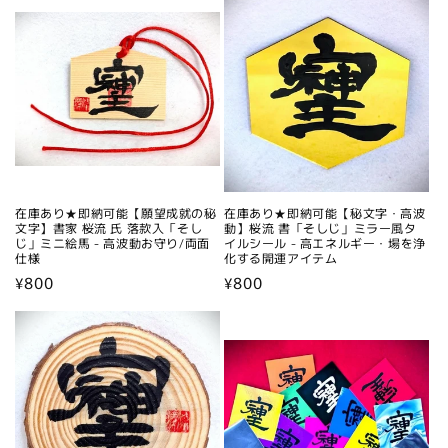
価
格
在庫あり★即納可能【願望成就の秘
在庫あり★即納可能【秘文字・高波
文字】書家 桜流 氏 落款入「そし
動】桜流 書「そしじ」ミラー風タ
じ」ミニ絵馬 - 高波動お守り/両面
イルシール - 高エネルギー・場を浄
仕様
化する開運アイテム
通
¥800
通
¥800
常
常
価
価
格
格