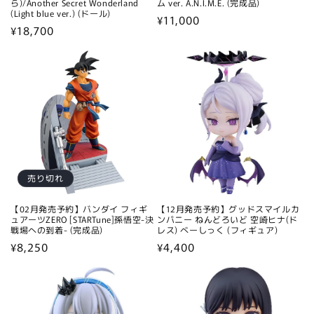
ら)/Another Secret Wonderland
ム ver. A.N.I.M.E. (完成品)
(Light blue ver.) (ドール)
通
¥11,000
通
¥18,700
常
常
価
価
格
格
売り切れ
【02月発売予約】バンダイ フィギ
【12月発売予約】グッドスマイルカ
ュアーツZERO [STARTune]孫悟空-決
ンパニー ねんどろいど 空崎ヒナ(ド
戦場への到着- (完成品)
レス) べーしっく (フィギュア)
通
¥8,250
通
¥4,400
常
常
価
価
格
格