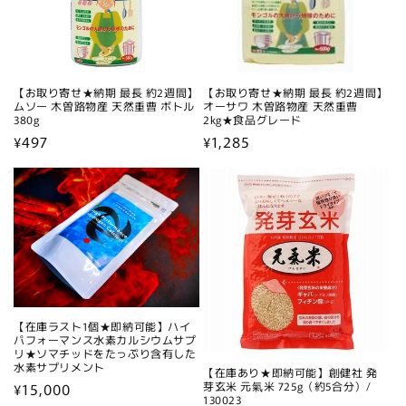
【お取り寄せ★納期 最長 約2週間】
【お取り寄せ★納期 最長 約2週間】
ムソー 木曽路物産 天然重曹 ボトル
オーサワ 木曽路物産 天然重曹
380g
2kg★食品グレード
通
¥497
通
¥1,285
常
常
価
価
格
格
【在庫ラスト1個★即納可能】ハイ
パフォーマンス水素カルシウムサプ
リ★ソマチッドをたっぷり含有した
水素サプリメント
【在庫あり★即納可能】創健社 発
通
¥15,000
芽玄米 元氣米 725g（約5合分）/
130023