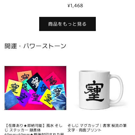
常
通
¥1,468
価
常
格
価
商品をもっと見る
格
開運・パワーストーン
【在庫あり★即納可能】風水 そし
そしじ マグカップ｜書家 桜流の筆
じ ステッカー 隷書体
文字・両面プリント
60mm×60mm★戦後封印された最