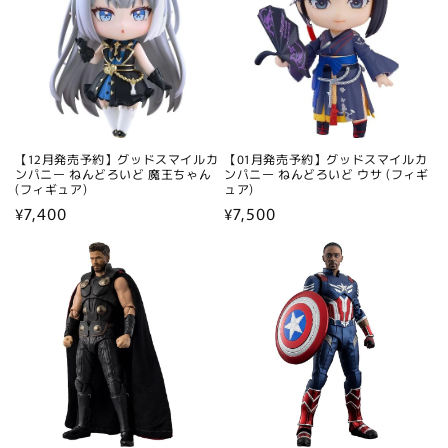
【12月発売予約】グッドスマイルカ
【01月発売予約】グッドスマイルカ
ンパニー ねんどろいど 魔王ちゃん
ンパニー ねんどろいど ウサ (フィギ
(フィギュア)
ュア)
通
¥7,400
通
¥7,500
常
常
価
価
格
格