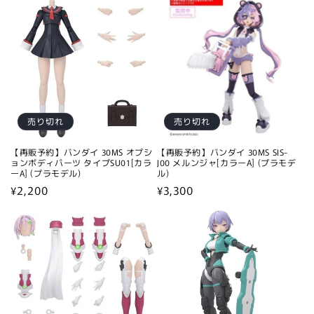
価
格
格
売り切れ
売り切れ
【再販予約】バンダイ 30MS オプシ
【再販予約】バンダイ 30MS SIS-
ョンボディパーツ タイプSU01[カラ
J00 メルンジャ[カラーA] (プラモデ
ーA] (プラモデル)
ル)
通
¥2,200
通
¥3,300
常
常
価
価
格
格