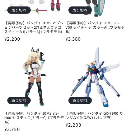
売り切れ
売り切れ
【再販予約】バンダイ 30MS オプシ
【再販予約】バンダイ 30MS SIS-
ョンパーツセット27(ミネルヴァコ
V00 ライディラ[カラーA] (プラモデ
スチューム)[カラーA] (プラモデル)
ル)
通
¥2,200
通
¥3,300
常
常
価
価
格
格
売り切れ
売り切れ
【再販予約】バンダイ 30MS SIS-
【再販予約】バンダイ GX-9900 ガ
H00 セスティエ[カラーC] (プラモデ
ンダムX (HGAW) (ガンプラ)
ル)
通
¥2,200
通
¥2,750