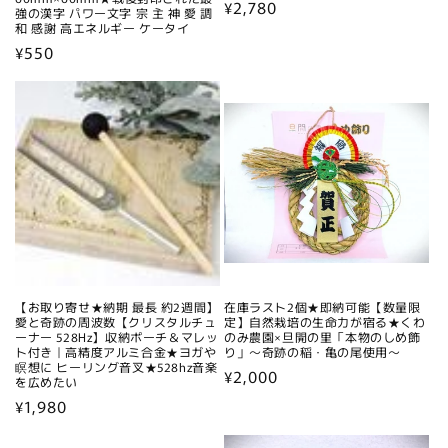
通
¥2,780
強の漢字 パワー文字 宗 主 神 愛 調
和 感謝 高エネルギー ケータイ
常
通
¥550
価
常
格
価
格
【お取り寄せ★納期 最長 約2週間】
在庫ラスト2個★即納可能【数量限
愛と奇跡の周波数【クリスタルチュ
定】自然栽培の生命力が宿る★くわ
ーナー 528Hz】収納ポーチ＆マレッ
のみ農園×旦開の里「本物のしめ飾
ト付き｜高精度アルミ合金★ヨガや
り」～奇跡の稲・亀の尾使用～
瞑想に ヒーリング音叉★528hz音楽
通
¥2,000
を広めたい
常
通
¥1,980
価
常
格