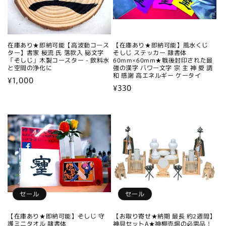
在庫あり★即納可能【高波動コース
【在庫あり★即納可能】風水くじ
ター】書家 桜流 氏 落款入 秘文字
そしじ ステッカー 隷書体
「そしじ」木製コースター - 飲料水
60mm×60mm★戦後封印された最
と空間の浄化に
強の漢字 パワー文字 宗 主 神 愛 調
和 感謝 高エネルギー ケータイ
通
¥1,000
通
¥330
常
常
価
価
格
格
セール
セール
【在庫あり★即納可能】そしじ 守
【お取り寄せ★納期 最長 約2週間】
護ミニタオル 隷書体
神具セットA★神棚売場の必需品！