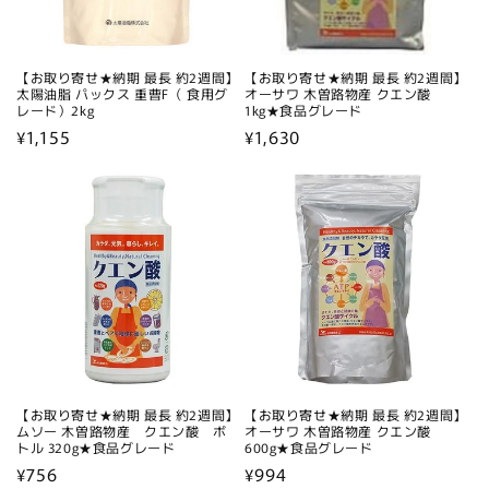
【お取り寄せ★納期 最長 約2週間】
【お取り寄せ★納期 最長 約2週間】
太陽油脂 パックス 重曹F（ 食用グ
オーサワ 木曽路物産 クエン酸
レード）2kg
1kg★食品グレード
通
¥1,155
通
¥1,630
常
常
価
価
格
格
【お取り寄せ★納期 最長 約2週間】
【お取り寄せ★納期 最長 約2週間】
ムソー 木曽路物産 クエン酸 ボ
オーサワ 木曽路物産 クエン酸
トル 320g★食品グレード
600g★食品グレード
通
¥756
通
¥994