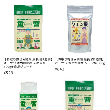
常
常
価
価
格
格
【お取り寄せ★納期 最長 約2週間】
【お取り寄せ★納期 最長 約2週間】
オーサワ 木曽路物産 天然重曹
オーサワ 木曽路物産 クエン酸 300g
600g★食品グレード
通
¥643
通
¥529
常
常
価
価
格
格