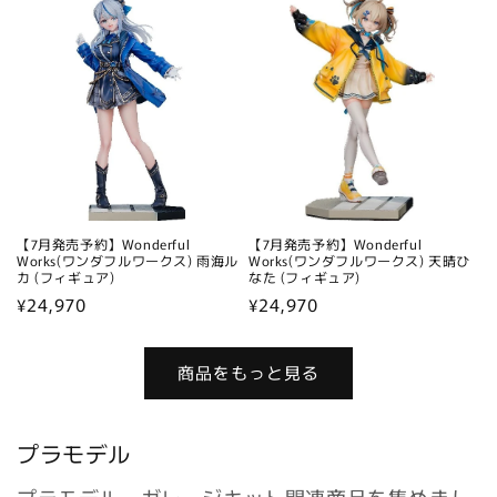
価
格
格
【7月発売予約】Wonderful
【7月発売予約】Wonderful
Works(ワンダフルワークス) 雨海ル
Works(ワンダフルワークス) 天晴ひ
カ (フィギュア)
なた (フィギュア)
通
¥24,970
通
¥24,970
常
常
価
価
商品をもっと見る
格
格
プラモデル
プラモデル・ガレージキット関連商品を集めまし