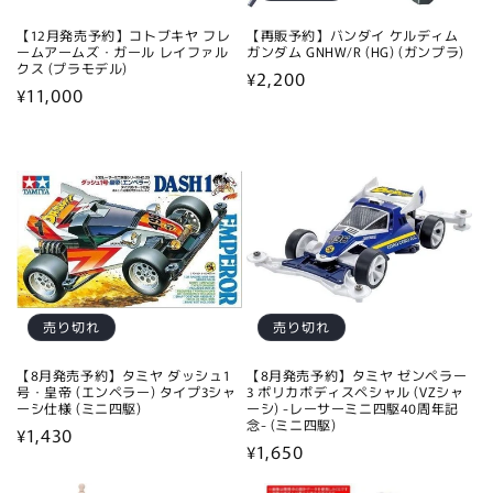
【12月発売予約】コトブキヤ フレ
【再販予約】バンダイ ケルディム
ームアームズ・ガール レイファル
ガンダム GNHW/R (HG) (ガンプラ)
クス (プラモデル)
通
¥2,200
通
¥11,000
常
常
価
価
格
格
売り切れ
売り切れ
【8月発売予約】タミヤ ダッシュ1
【8月発売予約】タミヤ ゼンペラー
号・皇帝 (エンペラー) タイプ3シャ
3 ポリカボディスペシャル (VZシャ
ーシ仕様 (ミニ四駆)
ーシ) -レーサーミニ四駆40周年記
念- (ミニ四駆)
通
¥1,430
通
¥1,650
常
常
価