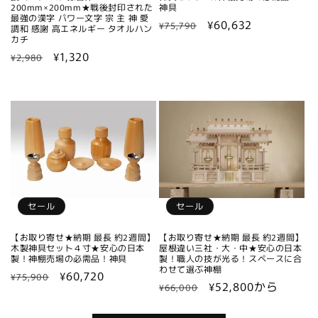
200mm×200mm★戦後封印された
神具
最強の漢字 パワー文字 宗 主 神 愛
通
セ
¥60,632
¥75,790
調和 感謝 高エネルギー タオルハン
カチ
常
ー
通
セ
¥1,320
価
ル
¥2,980
常
ー
格
価
価
ル
格
格
価
格
セール
セール
【お取り寄せ★納期 最長 約2週間】
【お取り寄せ★納期 最長 約2週間】
木製神具セット４寸★安心の日本
屋根違い三社・大・中★安心の日本
製！神棚売場の必需品！神具
製！職人の技が光る！スペースに合
わせて選ぶ神棚
通
セ
¥60,720
¥75,900
通
セ
¥52,800から
¥66,000
常
ー
常
ー
価
ル