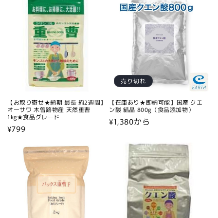
売り切れ
【お取り寄せ★納期 最長 約2週間】
【在庫あり★即納可能】国産 クエ
オーサワ 木曽路物産 天然重曹
ン酸 結晶 800g（食品添加物）
1kg★食品グレード
通
¥1,380から
通
¥799
常
常
価
価
格
格