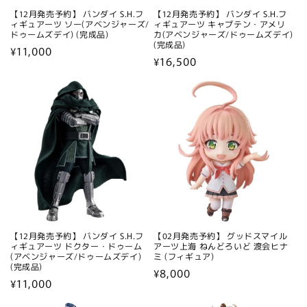
【12月発売予約】 バンダイ S.H.フ
【12月発売予約】 バンダイ S.H.フ
ィギュアーツ ソー(アベンジャーズ/
ィギュアーツ キャプテン・アメリ
ドゥームズデイ) (完成品)
カ(アベンジャーズ/ドゥームズデイ)
(完成品)
通
¥11,000
通
¥16,500
常
常
価
価
格
格
【12月発売予約】 バンダイ S.H.フ
【02月発売予約】 グッドスマイル
ィギュアーツ ドクター・ドゥーム
アーツ上海 ねんどろいど 渡会ヒナ
(アベンジャーズ/ドゥームズデイ)
ミ (フィギュア)
(完成品)
通
¥8,000
通
¥11,000
常
常
価