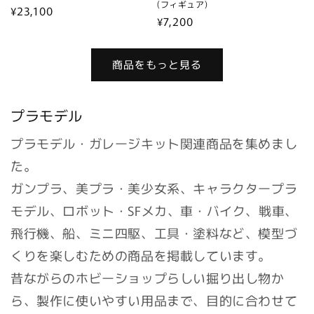
(フィギュア)
通
¥23,100
通
¥7,200
常
常
価
価
格
商品をもっと見る
格
プラモデル
プラモデル・ガレージキット関連商品を集めまし
た。
ガンプラ、美プラ・美少女系、キャラクタープラ
モデル、ロボット・SFメカ、車・バイク、戦車、
飛行機、船、ミニ四駆、工具・塗料など、模型づ
くりを楽しむための商品を掲載しています。
昔ながらのホビーショップらしい掘り出し物か
ら、製作に使いやすい用品まで、目的に合わせて