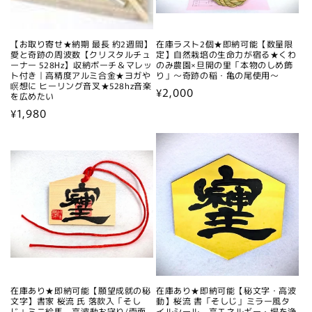
【お取り寄せ★納期 最長 約2週間】
在庫ラスト2個★即納可能【数量限
愛と奇跡の周波数【クリスタルチュ
定】自然栽培の生命力が宿る★くわ
ーナー 528Hz】収納ポーチ＆マレッ
のみ農園×旦開の里「本物のしめ飾
ト付き｜高精度アルミ合金★ヨガや
り」～奇跡の稲・亀の尾使用～
瞑想に ヒーリング音叉★528hz音楽
通
¥2,000
を広めたい
常
通
¥1,980
価
常
格
価
格
在庫あり★即納可能【願望成就の秘
在庫あり★即納可能【秘文字・高波
文字】書家 桜流 氏 落款入「そし
動】桜流 書「そしじ」ミラー風タ
じ」ミニ絵馬 - 高波動お守り/両面
イルシール - 高エネルギー・場を浄