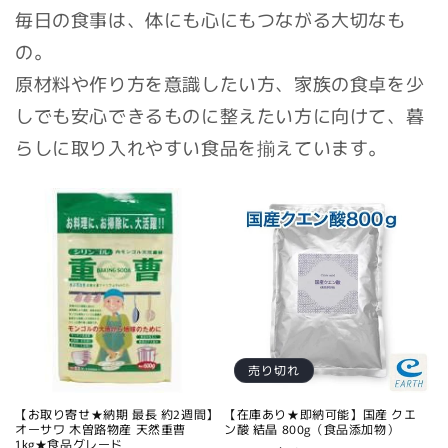
毎日の食事は、体にも心にもつながる大切なも
の。
原材料や作り方を意識したい方、家族の食卓を少
しでも安心できるものに整えたい方に向けて、暮
らしに取り入れやすい食品を揃えています。
売り切れ
【お取り寄せ★納期 最長 約2週間】
【在庫あり★即納可能】国産 クエ
オーサワ 木曽路物産 天然重曹
ン酸 結晶 800g（食品添加物）
1kg★食品グレード