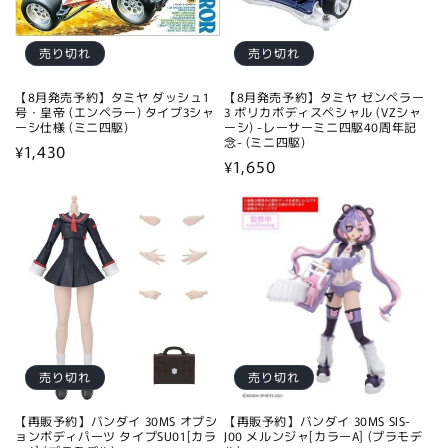
売り切れ
売り切れ
【8月発売予約】タミヤ ダッシュ1
【8月発売予約】タミヤ ゼンペラー
号・皇帝 (エンペラー) タイプ3シャ
3 ポリカボディスペシャル (VZシャ
ーシ仕様 (ミニ四駆)
ーシ) -レーサーミニ四駆40周年記
念- (ミニ四駆)
通
¥1,430
通
¥1,650
常
常
価
価
格
格
売り切れ
売り切れ
【再販予約】バンダイ 30MS オプシ
【再販予約】バンダイ 30MS SIS-
ョンボディパーツ タイプSU01[カラ
J00 メルンジャ[カラーA] (プラモデ