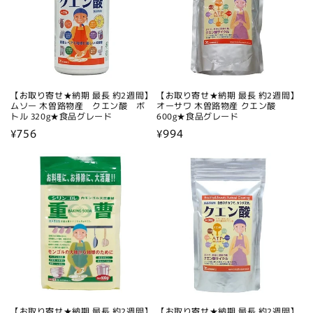
【お取り寄せ★納期 最長 約2週間】
【お取り寄せ★納期 最長 約2週間】
ムソー 木曽路物産 クエン酸 ボ
オーサワ 木曽路物産 クエン酸
トル 320g★食品グレード
600g★食品グレード
通
¥756
通
¥994
常
常
価
価
格
格
【お取り寄せ★納期 最長 約2週間】
【お取り寄せ★納期 最長 約2週間】