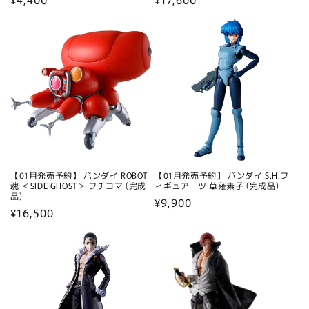
常
常
価
価
格
格
【01月発売予約】 バンダイ ROBOT
【01月発売予約】 バンダイ S.H.フ
魂 ＜SIDE GHOST＞ フチコマ (完成
ィギュアーツ 草薙素子 (完成品)
品)
通
¥9,900
通
¥16,500
常
常
価
価
格
格