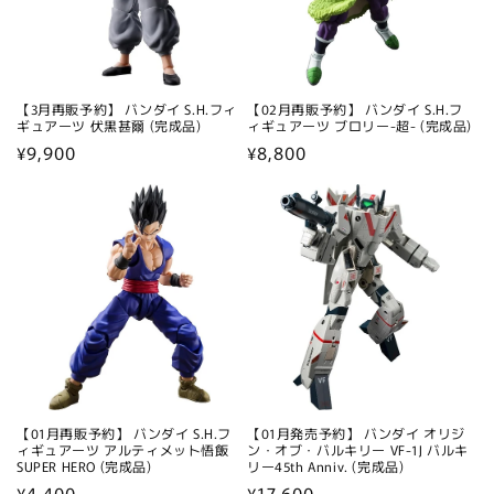
【3月再販予約】 バンダイ S.H.フィ
【02月再販予約】 バンダイ S.H.フ
ギュアーツ 伏黒甚爾 (完成品)
ィギュアーツ ブロリー-超- (完成品)
通
¥9,900
通
¥8,800
常
常
価
価
格
格
【01月再販予約】 バンダイ S.H.フ
【01月発売予約】 バンダイ オリジ
ィギュアーツ アルティメット悟飯
ン・オブ・バルキリー VF-1J バルキ
SUPER HERO (完成品)
リー45th Anniv. (完成品)
通
¥4,400
通
¥17,600