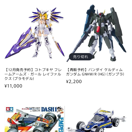
常
常
価
価
格
格
売り切れ
【12月発売予約】コトブキヤ フレ
【再販予約】バンダイ ケルディム
ームアームズ・ガール レイファル
ガンダム GNHW/R (HG) (ガンプラ)
クス (プラモデル)
通
¥2,200
通
¥11,000
常
常
価
価
格
格