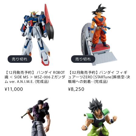
売り切れ
売り切れ
【12月発売予約】 バンダイ ROBOT
【02月発売予約】バンダイ フィギ
魂 ＜ SIDE MS ＞ MSZ-006 Zガンダ
ュアーツZERO [STARTune]孫悟空-決
ム ver. A.N.I.M.E. (完成品)
戦場への到着- (完成品)
通
¥11,000
通
¥8,250
常
常
価
価
格
格