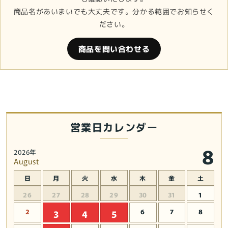
商品名があいまいでも大丈夫です。分かる範囲でお知らせく
ださい。
商品を問い合わせる
営業日カレンダー
8
2026年
August
日
月
火
水
木
金
土
26
27
28
29
30
31
1
2
6
7
8
3
4
5