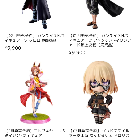
【02月発売予約】 バンダイ S.H.フ
【01月発売予約】 バンダイ S.H.フ
ィギュアーツ クロロ (完成品)
ィギュアーツ シャンクス -マリンフ
ォード頂上決戦- (完成品)
通
¥9,900
通
¥9,900
常
常
価
価
格
格
【3月発売予約】コトブキヤ ナリタ
【02月発売予約】 グッドスマイル
タイシン (フィギュア)
アーツ上海 ねんどろいど ドロリス