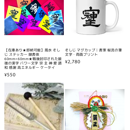
【在庫あり★即納可能】風水 そし
そしじ マグカップ｜書家 桜流の筆
じ ステッカー 隷書体
文字・両面プリント
60mm×60mm★戦後封印された最
通
¥2,780
強の漢字 パワー文字 宗 主 神 愛 調
和 感謝 高エネルギー ケータイ
常
通
¥550
価
常
格
価
格