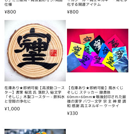
仕様
化する開運アイテム
通
¥800
通
¥800
常
常
価
価
格
格
在庫あり★即納可能【高波動コース
【在庫あり★即納可能】風水くじ
ター】書家 桜流 氏 落款入 秘文字
そしじ ステッカー 隷書体
「そしじ」木製コースター - 飲料水
60mm×60mm★戦後封印された最
と空間の浄化に
強の漢字 パワー文字 宗 主 神 愛 調
和 感謝 高エネルギー ケータイ
通
¥1,000
通
¥330
常
常
価
価
格