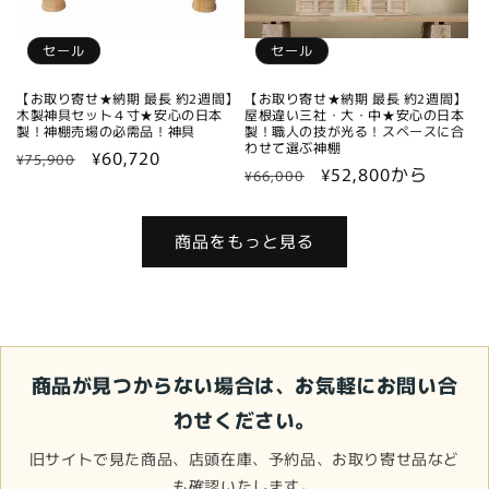
セール
セール
【お取り寄せ★納期 最長 約2週間】
【お取り寄せ★納期 最長 約2週間】
木製神具セット４寸★安心の日本
屋根違い三社・大・中★安心の日本
製！神棚売場の必需品！神具
製！職人の技が光る！スペースに合
わせて選ぶ神棚
通
セ
¥60,720
¥75,900
通
セ
¥52,800から
¥66,000
常
ー
常
ー
価
ル
価
ル
格
価
商品をもっと見る
格
価
格
格
商品が見つからない場合は、お気軽にお問い合
わせください。
旧サイトで見た商品、店頭在庫、予約品、お取り寄せ品など
も確認いたします。