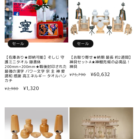
格
セール
セール
【在庫あり★即納可能】そしじ 守
【お取り寄せ★納期 最長 約2週間】
護ミニタオル 隷書体
神具セットA★神棚売場の必需品！
200mm×200mm★戦後封印された
神具
最強の漢字 パワー文字 宗 主 神 愛
通
セ
¥60,632
¥75,790
調和 感謝 高エネルギー タオルハン
カチ
常
ー
通
セ
¥1,320
価
ル
¥2,980
常
ー
格
価
価
ル
格
格
価
格