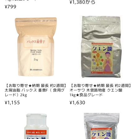
通
¥1,380から
通
¥799
常
常
価
価
格
格
【お取り寄せ★納期 最長 約2週間】
【お取り寄せ★納期 最長 約2週間】
太陽油脂 パックス 重曹F（ 食用グ
オーサワ 木曽路物産 クエン酸
レード）2kg
1kg★食品グレード
通
¥1,155
通
¥1,630
常
常
価
価
格
格