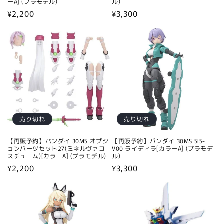
ーA] (プラモデル)
ル)
通
¥2,200
通
¥3,300
常
常
価
価
格
格
売り切れ
売り切れ
【再販予約】バンダイ 30MS オプシ
【再販予約】バンダイ 30MS SIS-
ョンパーツセット27(ミネルヴァコ
V00 ライディラ[カラーA] (プラモデ
スチューム)[カラーA] (プラモデル)
ル)
通
¥2,200
通
¥3,300
常
常
価
価
格
格