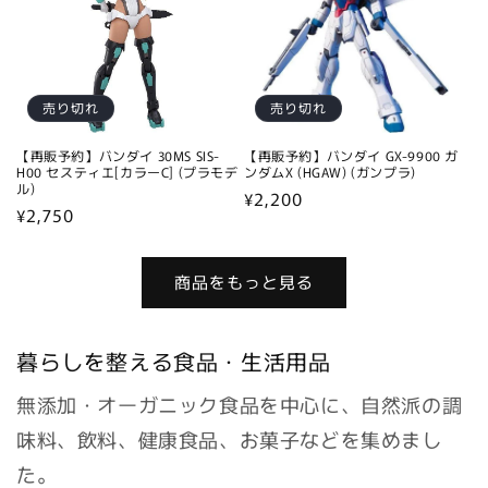
売り切れ
売り切れ
【再販予約】バンダイ 30MS SIS-
【再販予約】バンダイ GX-9900 ガ
H00 セスティエ[カラーC] (プラモデ
ンダムX (HGAW) (ガンプラ)
ル)
通
¥2,200
通
¥2,750
常
常
価
価
格
商品をもっと見る
格
暮らしを整える食品・生活用品
無添加・オーガニック食品を中心に、自然派の調
味料、飲料、健康食品、お菓子などを集めまし
た。