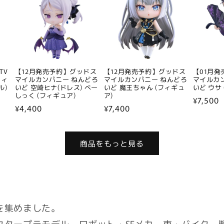
TV
【12月発売予約】グッドス
【12月発売予約】グッドス
【01月
リィ
マイルカンパニー ねんどろ
マイルカンパニー ねんどろ
マイルカ
ル)
いど 空崎ヒナ(ドレス) べー
いど 魔王ちゃん (フィギュ
いど ウサ
しっく (フィギュア)
ア)
通
¥7,500
通
¥4,400
通
¥7,400
常
常
常
価
価
価
格
商品をもっと見る
格
格
を集めました。
クタープラモデル、ロボット・SFメカ、車・バイク、