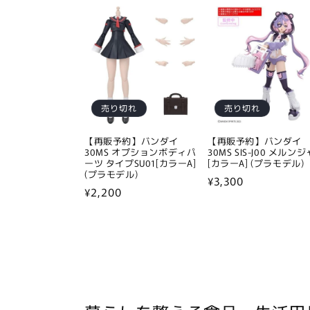
価
格
格
売り切れ
売り切れ
【再販予約】バンダイ
【再販予約】バンダイ
30MS オプションボディパ
30MS SIS-J00 メルンジ
ーツ タイプSU01[カラーA]
[カラーA] (プラモデル)
(プラモデル)
通
¥3,300
通
¥2,200
常
常
価
価
格
格