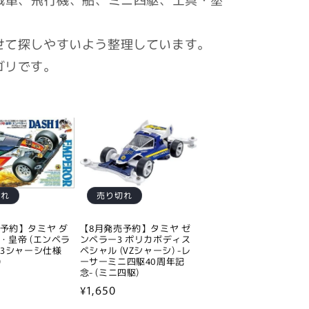
せて探しやすいよう整理しています。
ゴリです。
切れ
売り切れ
予約】タミヤ ダ
【8月発売予約】タミヤ ゼ
・皇帝 (エンペラ
ンペラー3 ポリカボディス
プ3シャーシ仕様
ペシャル (VZシャーシ) -レ
)
ーサーミニ四駆40周年記
念- (ミニ四駆)
通
¥1,650
常