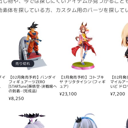
出し物や、今では探しにくいアイテムが見つかること
動素体を探している方、カスタム用のパーツを探して
売り切れ
ダイ
【02月発売予約】バンダイ
【3月発売予約】コトブキ
【02月発
フィギュアーツZERO
ヤ ナリタタイシン (フィギ
マイルア
.
[STARTune]孫悟空-決戦場へ
ュア)
いど ドロ
の到着- (完成品)
通
¥23,100
通
¥7,200
通
¥8,250
常
常
常
価
価
価
格
格
格