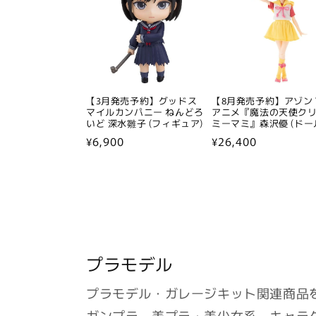
【3月発売予約】グッドス
【8月発売予約】アゾン 
マイルカンパニー ねんどろ
アニメ『魔法の天使ク
いど 深水雛子 (フィギュア)
ミーマミ』森沢優 (ドー
通
¥6,900
通
¥26,400
常
常
価
価
格
格
プラモデル
プラモデル・ガレージキット関連商品
ガンプラ、美プラ・美少女系、キャラ