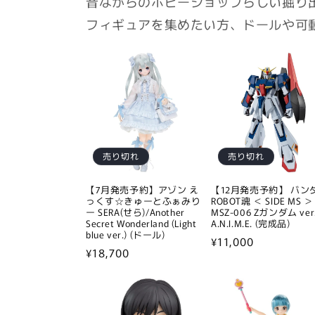
昔ながらのホビーショップらしい掘り
フィギュアを集めたい方、ドールや可
売り切れ
売り切れ
【7月発売予約】アゾン え
【12月発売予約】 バン
っくす☆きゅーとふぁみり
ROBOT魂 ＜ SIDE MS ＞
ー SERA(せら)/Another
MSZ-006 Zガンダム ver
Secret Wonderland (Light
A.N.I.M.E. (完成品)
blue ver.) (ドール)
通
¥11,000
通
¥18,700
常
常
価
価
格
格