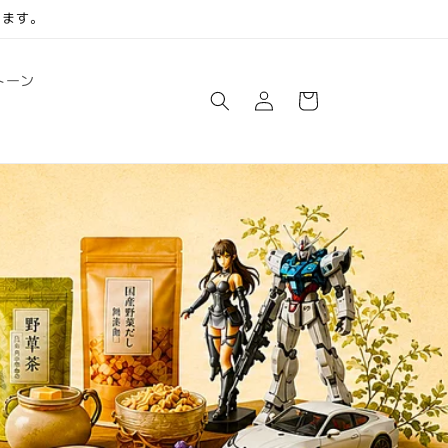
します。
ロ
カ
トーン
グ
ー
イ
ト
ン