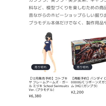
料など、模型づくりを楽しむための商
昔ながらのホビーショップらしい掘り
プラモデル本体だけでなく、製作用品
売り切れ
売り切れ
【12月発売予約】コトブキ
【再販予約】バンダイ C
ヤ フレームアームズ・ガー
0000G/C リボーンズ
ル ミヅキ School Swimsuits
ム (HG) (ガンプラ)
Ver. (プラモデル)
通
¥2,200
通
¥6,380
常
常
価