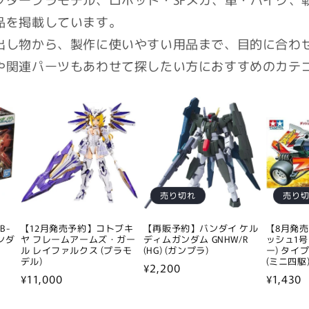
品を掲載しています。
出し物から、製作に使いやすい用品まで、目的に合わ
や関連パーツもあわせて探したい方におすすめのカテ
売り切れ
売り
B-
【12月発売予約】コトブキ
【再販予約】バンダイ ケル
【8月発売
ガンダ
ヤ フレームアームズ・ガー
ディムガンダム GNHW/R
ッシュ1号
ル レイファルクス (プラモ
(HG) (ガンプラ)
ー) タイ
デル)
(ミニ四駆
通
¥2,200
通
¥11,000
通
¥1,430
常
常
常
価