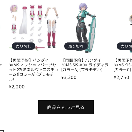
価
価
格
格
格
売り切れ
売り切れ
売り
【再販予約】バンダイ
【再販予約】バンダイ
【再販予
ャ
30MS オプションパーツセ
30MS SIS-V00 ライディラ
30MS S
ット27(ミネルヴァコスチュ
[カラーA] (プラモデル)
[カラーC]
ーム)[カラーA] (プラモデ
通
¥3,300
通
¥2,750
ル)
常
常
通
¥2,200
価
価
常
格
格
価
商品をもっと見る
格