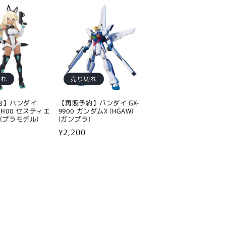
価
格
切れ
売り切れ
約】バンダイ
【再販予約】バンダイ GX-
IS-H00 セスティエ
9900 ガンダムX (HGAW)
 (プラモデル)
(ガンプラ)
通
¥2,200
常
価
格