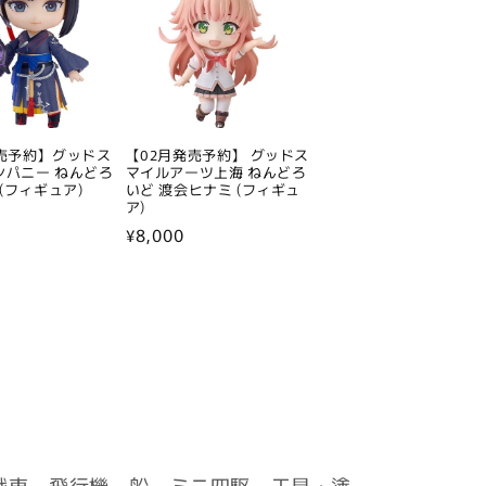
発売予約】グッドス
【02月発売予約】 グッドス
ンパニー ねんどろ
マイルアーツ上海 ねんどろ
 (フィギュア)
いど 渡会ヒナミ (フィギュ
ア)
通
¥8,000
常
価
格
戦車、飛行機、船、ミニ四駆、工具・塗