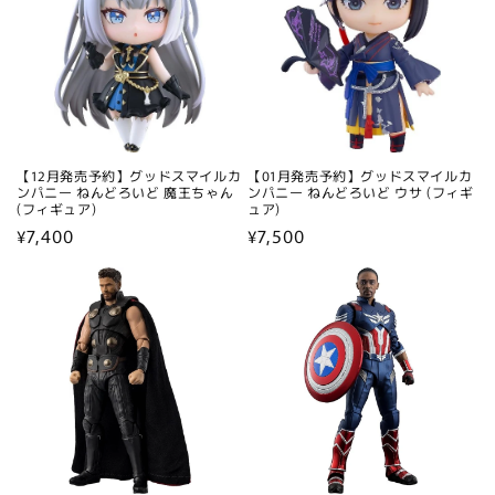
【12月発売予約】グッドスマイルカ
【01月発売予約】グッドスマイルカ
ンパニー ねんどろいど 魔王ちゃん
ンパニー ねんどろいど ウサ (フィギ
(フィギュア)
ュア)
通
¥7,400
通
¥7,500
常
常
価
価
格
格