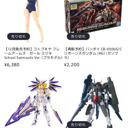
売り切れ
売り切れ
【12月発売予約】コトブキヤ フレ
【再販予約】バンダイ CB-0000G/C
ームアームズ・ガール ミヅキ
リボーンズガンダム (HG) (ガンプ
School Swimsuits Ver. (プラモデル)
ラ)
通
¥6,380
通
¥2,200
常
常
価
価
格
格
売り切れ