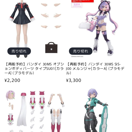
価
格
格
売り切れ
売り切れ
【再販予約】バンダイ 30MS オプシ
【再販予約】バンダイ 30MS SIS-
ョンボディパーツ タイプSU01[カラ
J00 メルンジャ[カラーA] (プラモデ
ーA] (プラモデル)
ル)
通
¥2,200
通
¥3,300
常
常
価
価
格
格