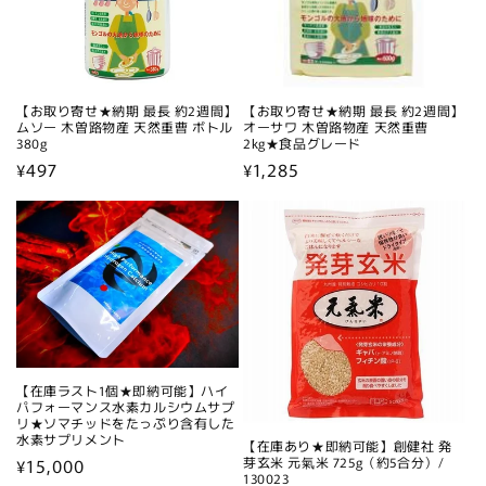
【お取り寄せ★納期 最長 約2週間】
【お取り寄せ★納期 最長 約2週間】
ムソー 木曽路物産 天然重曹 ボトル
オーサワ 木曽路物産 天然重曹
380g
2kg★食品グレード
通
¥497
通
¥1,285
常
常
価
価
格
格
【在庫ラスト1個★即納可能】ハイ
パフォーマンス水素カルシウムサプ
リ★ソマチッドをたっぷり含有した
水素サプリメント
【在庫あり★即納可能】創健社 発
通
¥15,000
芽玄米 元氣米 725g（約5合分）/
130023