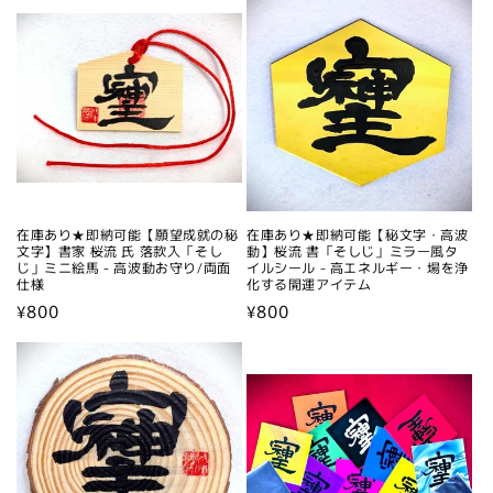
価
格
在庫あり★即納可能【願望成就の秘
在庫あり★即納可能【秘文字・高波
文字】書家 桜流 氏 落款入「そし
動】桜流 書「そしじ」ミラー風タ
じ」ミニ絵馬 - 高波動お守り/両面
イルシール - 高エネルギー・場を浄
仕様
化する開運アイテム
通
¥800
通
¥800
常
常
価
価
格
格