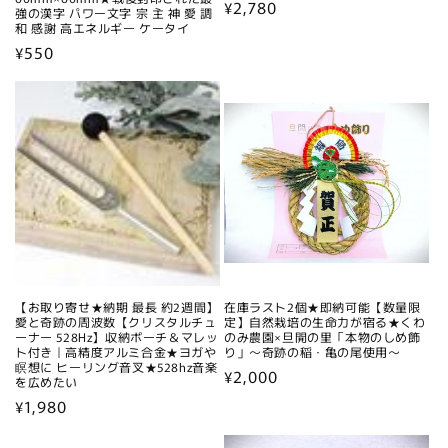
通
¥2,780
強の漢字 パワー文字 宗 主 神 愛 調
和 感謝 高エネルギー ケータイ
常
通
¥550
価
常
格
価
格
【お取り寄せ★納期 最長 約2週間】
在庫ラスト2個★即納可能【数量限
愛と奇跡の周波数【クリスタルチュ
定】自然栽培の生命力が宿る★くわ
ーナー 528Hz】収納ポーチ＆マレッ
のみ農園×旦開の里「本物のしめ飾
ト付き｜高精度アルミ合金★ヨガや
り」～奇跡の稲・亀の尾使用～
瞑想に ヒーリング音叉★528hz音楽
通
¥2,000
を広めたい
常
通
¥1,980
価
常
格