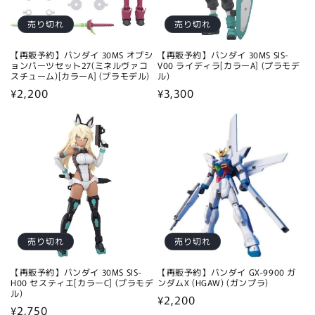
売り切れ
売り切れ
【再販予約】バンダイ 30MS オプシ
【再販予約】バンダイ 30MS SIS-
ョンパーツセット27(ミネルヴァコ
V00 ライディラ[カラーA] (プラモデ
スチューム)[カラーA] (プラモデル)
ル)
通
¥2,200
通
¥3,300
常
常
価
価
格
格
売り切れ
売り切れ
【再販予約】バンダイ 30MS SIS-
【再販予約】バンダイ GX-9900 ガ
H00 セスティエ[カラーC] (プラモデ
ンダムX (HGAW) (ガンプラ)
ル)
通
¥2,200
通
¥2,750