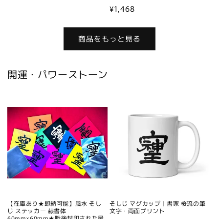
常
通
¥1,468
価
常
格
価
商品をもっと見る
格
開運・パワーストーン
【在庫あり★即納可能】風水 そし
そしじ マグカップ｜書家 桜流の筆
じ ステッカー 隷書体
文字・両面プリント
60mm×60mm★戦後封印された最