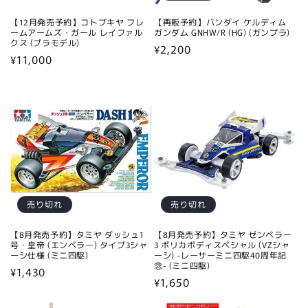
【12月発売予約】コトブキヤ フレ
【再販予約】バンダイ ケルディム
ームアームズ・ガール レイファル
ガンダム GNHW/R (HG) (ガンプラ)
クス (プラモデル)
通
¥2,200
通
¥11,000
常
常
価
価
格
格
売り切れ
売り切れ
【8月発売予約】タミヤ ダッシュ1
【8月発売予約】タミヤ ゼンペラー
号・皇帝 (エンペラー) タイプ3シャ
3 ポリカボディスペシャル (VZシャ
ーシ仕様 (ミニ四駆)
ーシ) -レーサーミニ四駆40周年記
念- (ミニ四駆)
通
¥1,430
通
¥1,650
常
常
価