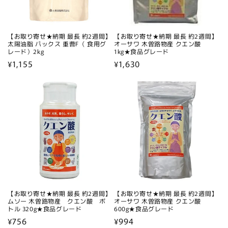
【お取り寄せ★納期 最長 約2週間】
【お取り寄せ★納期 最長 約2週間】
太陽油脂 パックス 重曹F（ 食用グ
オーサワ 木曽路物産 クエン酸
レード）2kg
1kg★食品グレード
通
¥1,155
通
¥1,630
常
常
価
価
格
格
【お取り寄せ★納期 最長 約2週間】
【お取り寄せ★納期 最長 約2週間】
ムソー 木曽路物産 クエン酸 ボ
オーサワ 木曽路物産 クエン酸
トル 320g★食品グレード
600g★食品グレード
通
¥756
通
¥994