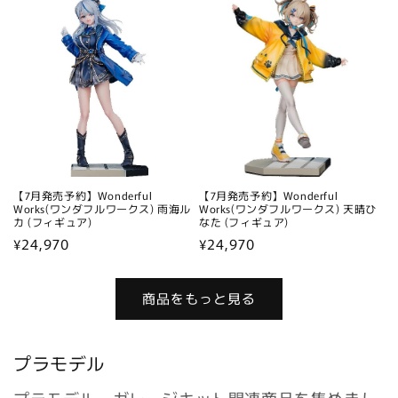
価
格
格
【7月発売予約】Wonderful
【7月発売予約】Wonderful
Works(ワンダフルワークス) 雨海ル
Works(ワンダフルワークス) 天晴ひ
カ (フィギュア)
なた (フィギュア)
通
¥24,970
通
¥24,970
常
常
価
価
商品をもっと見る
格
格
プラモデル
プラモデル・ガレージキット関連商品を集めまし