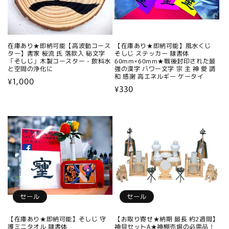
在庫あり★即納可能【高波動コース
【在庫あり★即納可能】風水くじ
ター】書家 桜流 氏 落款入 秘文字
そしじ ステッカー 隷書体
「そしじ」木製コースター - 飲料水
60mm×60mm★戦後封印された最
と空間の浄化に
強の漢字 パワー文字 宗 主 神 愛 調
和 感謝 高エネルギー ケータイ
通
¥1,000
通
¥330
常
常
価
価
格
格
セール
セール
【在庫あり★即納可能】そしじ 守
【お取り寄せ★納期 最長 約2週間】
護ミニタオル 隷書体
神具セットA★神棚売場の必需品！