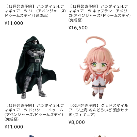
【12月発売予約】 バンダイ S.H.フ
【12月発売予約】 バンダイ S.H.フ
ィギュアーツ ソー(アベンジャーズ/
ィギュアーツ キャプテン・アメリ
ドゥームズデイ) (完成品)
カ(アベンジャーズ/ドゥームズデイ)
(完成品)
通
¥11,000
通
¥16,500
常
常
価
価
格
格
【12月発売予約】 バンダイ S.H.フ
【02月発売予約】 グッドスマイル
ィギュアーツ ドクター・ドゥーム
アーツ上海 ねんどろいど 渡会ヒナ
(アベンジャーズ/ドゥームズデイ)
ミ (フィギュア)
(完成品)
通
¥8,000
通
¥11,000
常
常
価