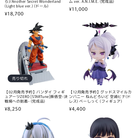
ら)/Another Secret Wonderland
ム ver. A.N.I.M.E. (完成品)
(Light blue ver.) (ドール)
通
¥11,000
通
¥18,700
常
常
価
価
格
格
売り切れ
【02月発売予約】バンダイ フィギ
【12月発売予約】グッドスマイルカ
ュアーツZERO [STARTune]孫悟空-決
ンパニー ねんどろいど 空崎ヒナ(ド
戦場への到着- (完成品)
レス) べーしっく (フィギュア)
通
¥8,250
通
¥4,400
常
常
価
価
格
格