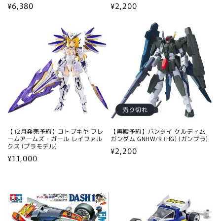
通
¥6,380
通
¥2,200
常
常
価
価
格
格
売り切れ
【12月発売予約】コトブキヤ フレ
【再販予約】バンダイ ケルディム
ームアームズ・ガール レイファル
ガンダム GNHW/R (HG) (ガンプラ)
クス (プラモデル)
通
¥2,200
通
¥11,000
常
常
価
価
格
格