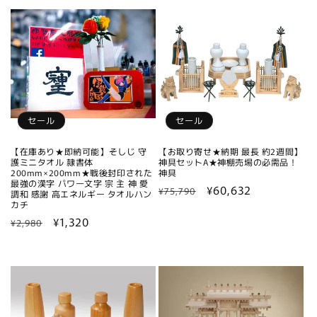
価
格
格
セール
セール
【在庫あり★即納可能】そしじ 守
【お取り寄せ★納期 最長 約2週間】
護ミニタオル 隷書体
神具セットA★神棚売場の必需品！
200mm×200mm★戦後封印された
神具
最強の漢字 パワー文字 宗 主 神 愛
通
セ
¥60,632
¥75,790
調和 感謝 高エネルギー タオルハン
カチ
常
ー
通
セ
¥1,320
価
ル
¥2,980
常
ー
格
価
価
ル
格
格
価
格