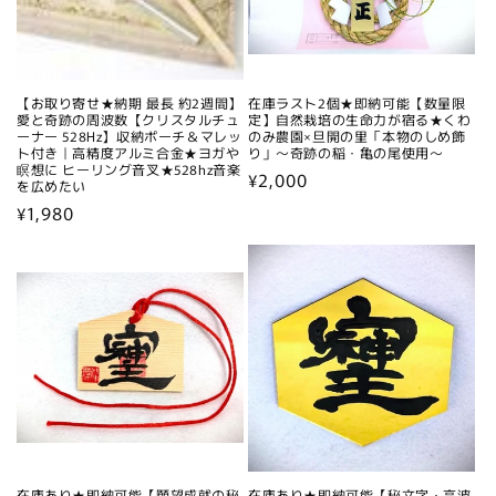
【お取り寄せ★納期 最長 約2週間】
在庫ラスト2個★即納可能【数量限
愛と奇跡の周波数【クリスタルチュ
定】自然栽培の生命力が宿る★くわ
ーナー 528Hz】収納ポーチ＆マレッ
のみ農園×旦開の里「本物のしめ飾
ト付き｜高精度アルミ合金★ヨガや
り」～奇跡の稲・亀の尾使用～
瞑想に ヒーリング音叉★528hz音楽
通
¥2,000
を広めたい
常
通
¥1,980
価
常
格
価
格
在庫あり★即納可能【願望成就の秘
在庫あり★即納可能【秘文字・高波