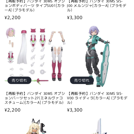
【再販予約】バンダイ 30MS オプシ
【再販予約】バンダイ 30MS SIS-
ョンボディパーツ タイプSU01[カラ
J00 メルンジャ[カラーA] (プラモデ
ーA] (プラモデル)
ル)
通
¥2,200
通
¥3,300
常
常
価
価
格
格
売り切れ
売り切れ
【再販予約】バンダイ 30MS オプシ
【再販予約】バンダイ 30MS SIS-
ョンパーツセット27(ミネルヴァコ
V00 ライディラ[カラーA] (プラモデ
スチューム)[カラーA] (プラモデル)
ル)
通
¥2,200
通
¥3,300
常
常
価
価
格
格