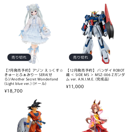
売り切れ
売り切れ
【7月発売予約】アゾン えっくす☆
【12月発売予約】 バンダイ ROBOT
きゅーとふぁみりー SERA(せ
魂 ＜ SIDE MS ＞ MSZ-006 Zガンダ
ら)/Another Secret Wonderland
ム ver. A.N.I.M.E. (完成品)
(Light blue ver.) (ドール)
通
¥11,000
通
¥18,700
常
常
価
価
格
格