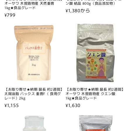
オーサワ 木曽路物産 天然重曹
ン酸 結晶 800g（食品添加物）
1kg★食品グレード
通
¥1,380から
通
¥799
常
常
価
価
格
格
【お取り寄せ★納期 最長 約2週間】
【お取り寄せ★納期 最長 約2週間】
太陽油脂 パックス 重曹F（ 食用グ
オーサワ 木曽路物産 クエン酸
レード）2kg
1kg★食品グレード
通
¥1,155
通
¥1,630
常
常
価
価
格
格