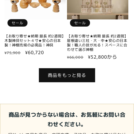
セール
セール
【お取り寄せ★納期 最長 約2週間】
【お取り寄せ★納期 最長 約2週間】
木製神具セット４寸★安心の日本
屋根違い三社・大・中★安心の日本
製！神棚売場の必需品！神具
製！職人の技が光る！スペースに合
わせて選ぶ神棚
通
セ
¥60,720
¥75,900
通
セ
¥52,800から
¥66,000
常
ー
常
ー
価
ル
価
ル
格
価
商品をもっと見る
格
価
格
格
商品が見つからない場合は、お気軽にお問い合
わせください。