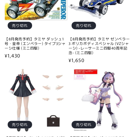
売り切れ
売り切れ
【8月発売予約】タミヤ ダッシュ1
【8月発売予約】タミヤ ゼンペラー
号・皇帝 (エンペラー) タイプ3シャ
3 ポリカボディスペシャル (VZシャ
ーシ仕様 (ミニ四駆)
ーシ) -レーサーミニ四駆40周年記
念- (ミニ四駆)
通
¥1,430
通
¥1,650
常
常
価
価
格
格
売り切れ
売り切れ