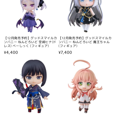
【12月発売予約】グッドスマイルカ
【12月発売予約】グッドスマイルカ
ンパニー ねんどろいど 空崎ヒナ(ド
ンパニー ねんどろいど 魔王ちゃん
レス) べーしっく (フィギュア)
(フィギュア)
通
¥4,400
通
¥7,400
常
常
価
価
格
格