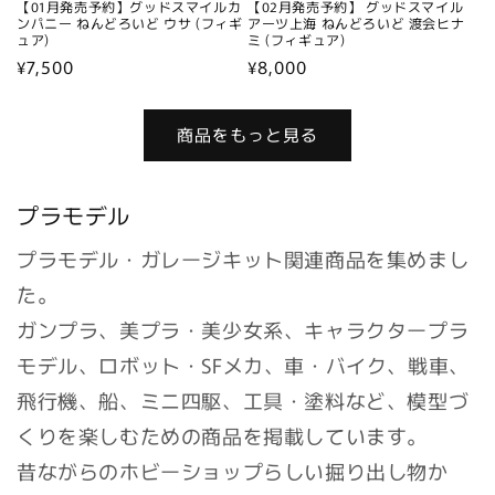
【01月発売予約】グッドスマイルカ
【02月発売予約】 グッドスマイル
ンパニー ねんどろいど ウサ (フィギ
アーツ上海 ねんどろいど 渡会ヒナ
ュア)
ミ (フィギュア)
通
¥7,500
通
¥8,000
常
常
価
価
商品をもっと見る
格
格
プラモデル
プラモデル・ガレージキット関連商品を集めまし
た。
ガンプラ、美プラ・美少女系、キャラクタープラ
モデル、ロボット・SFメカ、車・バイク、戦車、
飛行機、船、ミニ四駆、工具・塗料など、模型づ
くりを楽しむための商品を掲載しています。
昔ながらのホビーショップらしい掘り出し物か