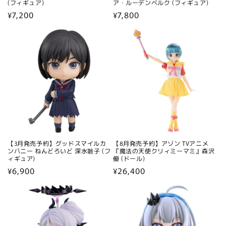
(フィギュア)
ア・ルーデンベルク (フィギュア)
通
¥7,200
通
¥7,800
常
常
価
価
格
格
【3月発売予約】グッドスマイルカ
【8月発売予約】アゾン TVアニメ
ンパニー ねんどろいど 深水雛子 (フ
『魔法の天使クリィミーマミ』森沢
ィギュア)
優 (ドール)
通
¥6,900
通
¥26,400
常
常
価
価
格
格