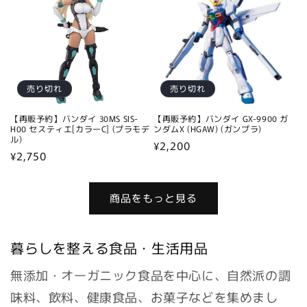
売り切れ
売り切れ
【再販予約】バンダイ 30MS SIS-
【再販予約】バンダイ GX-9900 ガ
H00 セスティエ[カラーC] (プラモデ
ンダムX (HGAW) (ガンプラ)
ル)
通
¥2,200
通
¥2,750
常
常
価
価
格
商品をもっと見る
格
暮らしを整える食品・生活用品
無添加・オーガニック食品を中心に、自然派の調
味料、飲料、健康食品、お菓子などを集めまし