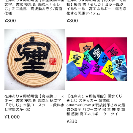
文字】書家 桜流 氏 落款入「そし
動】桜流 書「そしじ」ミラー風タ
じ」ミニ絵馬 - 高波動お守り/両面
イルシール - 高エネルギー・場を浄
仕様
化する開運アイテム
通
¥800
通
¥800
常
常
価
価
格
格
在庫あり★即納可能【高波動コース
【在庫あり★即納可能】風水くじ
ター】書家 桜流 氏 落款入 秘文字
そしじ ステッカー 隷書体
「そしじ」木製コースター - 飲料水
60mm×60mm★戦後封印された最
と空間の浄化に
強の漢字 パワー文字 宗 主 神 愛 調
和 感謝 高エネルギー ケータイ
通
¥1,000
通
¥330
常
常
価