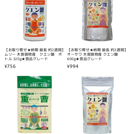
【お取り寄せ★納期 最長 約2週間】
【お取り寄せ★納期 最長 約2週間】
ムソー 木曽路物産 クエン酸 ボ
オーサワ 木曽路物産 クエン酸
トル 320g★食品グレード
600g★食品グレード
通
¥756
通
¥994
常
常
価
価
格
格