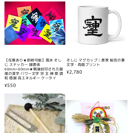
【在庫あり★即納可能】風水 そし
そしじ マグカップ｜書家 桜流の筆
じ ステッカー 隷書体
文字・両面プリント
60mm×60mm★戦後封印された最
通
¥2,780
強の漢字 パワー文字 宗 主 神 愛 調
和 感謝 高エネルギー ケータイ
常
通
¥550
価
常
格
価
格