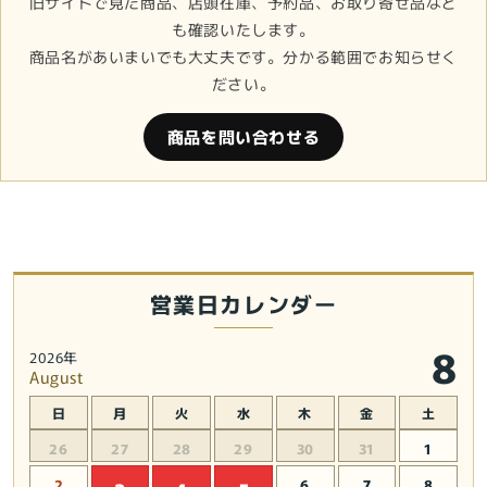
旧サイトで見た商品、店頭在庫、予約品、お取り寄せ品など
も確認いたします。
商品名があいまいでも大丈夫です。分かる範囲でお知らせく
ださい。
商品を問い合わせる
営業日カレンダー
8
2026年
August
日
月
火
水
木
金
土
26
27
28
29
30
31
1
2
6
7
8