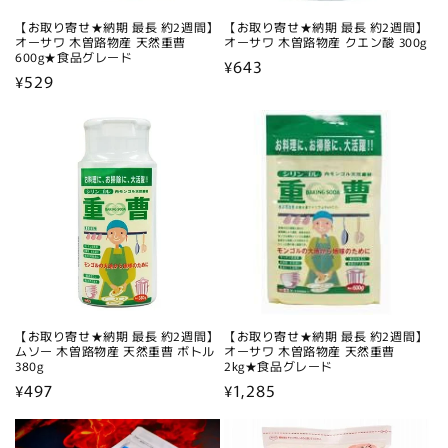
【お取り寄せ★納期 最長 約2週間】
【お取り寄せ★納期 最長 約2週間】
オーサワ 木曽路物産 天然重曹
オーサワ 木曽路物産 クエン酸 300g
600g★食品グレード
通
¥643
通
¥529
常
常
価
価
格
格
【お取り寄せ★納期 最長 約2週間】
【お取り寄せ★納期 最長 約2週間】
ムソー 木曽路物産 天然重曹 ボトル
オーサワ 木曽路物産 天然重曹
380g
2kg★食品グレード
通
¥497
通
¥1,285
常
常
価
価