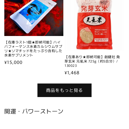
格
格
【在庫ラスト1個★即納可能】ハイ
パフォーマンス水素カルシウムサプ
リ★ソマチッドをたっぷり含有した
水素サプリメント
【在庫あり★即納可能】創健社 発
通
¥15,000
芽玄米 元氣米 725g（約5合分）/
130023
常
通
¥1,468
価
常
格
価
商品をもっと見る
格
開運・パワーストーン