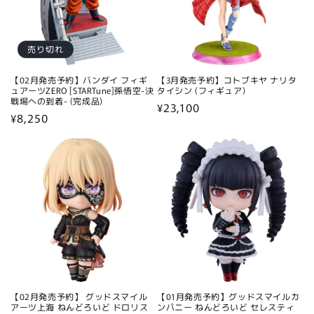
売り切れ
【02月発売予約】バンダイ フィギ
【3月発売予約】コトブキヤ ナリタ
ュアーツZERO [STARTune]孫悟空-決
タイシン (フィギュア)
戦場への到着- (完成品)
通
¥23,100
通
¥8,250
常
常
価
価
格
格
【02月発売予約】 グッドスマイル
【01月発売予約】グッドスマイルカ
アーツ上海 ねんどろいど ドロリス
ンパニー ねんどろいど セレスティ