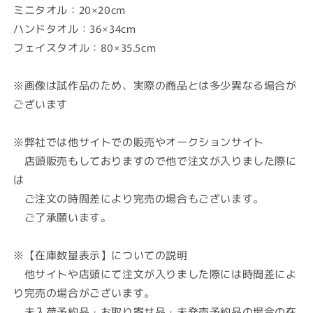
ミニタオル：20×20cm
ニ
ニ
ハンドタオル：36×34cm
タ
タ
オ
オ
フェイスタオル：80×35.5cm
ル・
ル・
ハ
ハ
※画像は試作品のため、実際の商品とは多少異なる場合が
ン
ン
ございます
ド
ド
タ
タ
※弊社では他サイトでの販売やオークションサイト
オ
オ
店頭販売もしておりますので他で注文が入りました際に
ル・
ル・
は
フ
フ
ェ
ェ
ご注文の時間差により完売の場合もございます。
イ
イ
ご了承願います。
ス
ス
タ
タ
※【在庫数量表示】についての説明
オ
オ
他サイトや店頭にて注文が入りました際には時間差によ
ル
ル
り完売の場合がございます。
各
各
未入荷予約品・お取り寄せ品・未発売予約品の場合の在