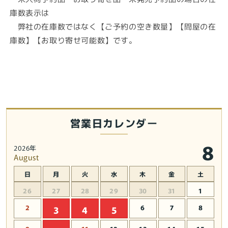
種
種
庫数表示は
の
の
数
数
弊社の在庫数ではなく【ご予約の空き数量】【問屋の在
量
量
庫数】【お取り寄せ可能数】です。
を
を
減
増
ら
や
す
す
営業日カレンダー
8
2026年
August
日
月
火
水
木
金
土
26
27
28
29
30
31
1
2
6
7
8
3
4
5