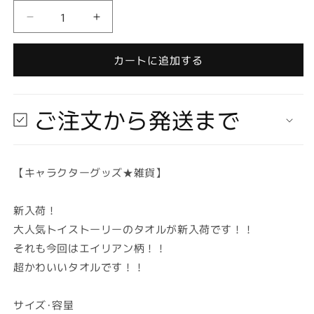
量
デ
デ
ィ
ィ
ズ
ズ
カートに追加する
ニ
ニ
ー
ー
ト
ト
ご注文から発送まで
イ
イ
ス
ス
ト
ト
【キャラクターグッズ★雑貨】
ー
ー
リ
リ
ー
ー
新入荷！
エ
エ
大人気トイストーリーのタオルが新入荷です！！
イ
イ
それも今回はエイリアン柄！！
リ
リ
超かわいいタオルです！！
ア
ア
ン
ン
サイズ･容量
ミ
ミ