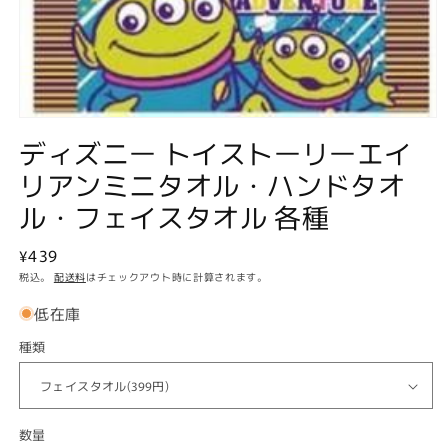
モ
ディズニー トイストーリーエイ
ー
ダ
リアンミニタオル・ハンドタオ
ル
で
ル・フェイスタオル 各種
メ
デ
ィ
通
¥439
ア
常
税込。
配送料
はチェックアウト時に計算されます。
(1)
価
を
低在庫
開
格
く
種類
数量
数