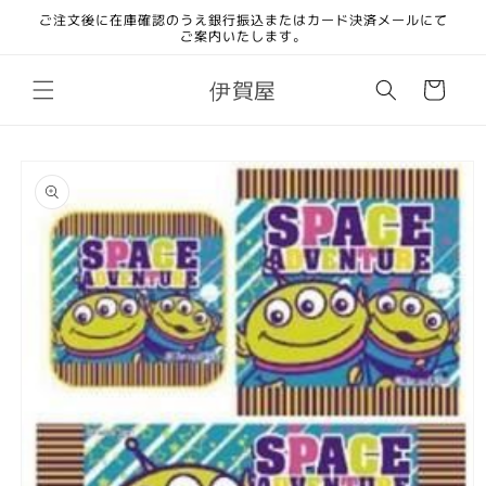
コンテ
ご注文後に在庫確認のうえ銀行振込またはカード決済メールにて
ンツに
ご案内いたします。
進む
カ
伊賀屋
ー
ト
商品情
報にス
キップ