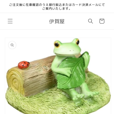
コンテ
ご注文後に在庫確認のうえ銀行振込またはカード決済メールにて
ンツに
ご案内いたします。
進む
カ
伊賀屋
ー
ト
商品情
報にス
キップ