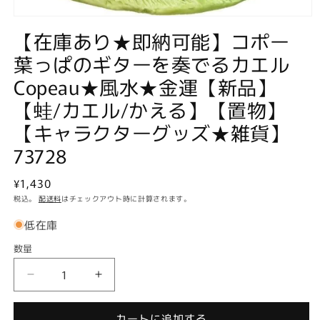
モ
【在庫あり★即納可能】コポー
ー
ダ
葉っぱのギターを奏でるカエル
ル
で
Copeau★風水★金運【新品】
メ
デ
【蛙/カエル/かえる】【置物】
ィ
ア
【キャラクターグッズ★雑貨】
(1)
73728
を
開
く
通
¥1,430
常
税込。
配送料
はチェックアウト時に計算されます。
価
低在庫
格
数量
数
量
【在
【在
庫
庫
あ
あ
カートに追加する