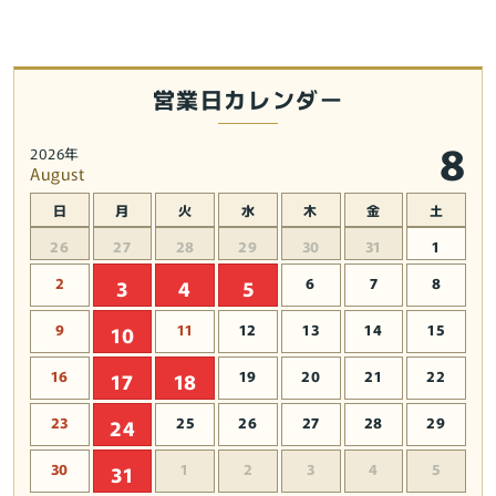
で
で
る
る
カ
カ
エ
エ
営業日カレンダー
ル
ル
Copeau★
Copeau★
8
2026年
風
風
August
水
水
日
月
火
水
木
金
土
★
★
金
金
26
27
28
29
30
31
1
運
運
2
6
7
8
3
4
5
【新
【新
品】
品】
9
11
12
13
14
15
10
【蛙/
【蛙/
カ
カ
16
19
20
21
22
17
18
エ
エ
23
25
26
27
28
29
24
ル/
ル/
か
か
30
1
2
3
4
5
31
え
え