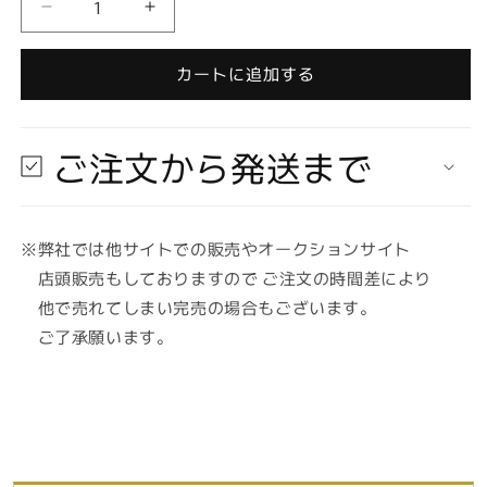
ハ
ハ
ピ
ピ
ネ
ネ
カートに追加する
ッ
ッ
ト
ト
3D
3D
ご注文から発送まで
デ
デ
ザ
ザ
イ
イ
※弊社では他サイトでの販売やオークションサイト
ン
ン
い
い
店頭販売もしておりますので ご注文の時間差により
ち
ち
他で売れてしまい完売の場合もございます。
ご
ご
ご了承願います。
ま
ま
し
し
ま
ま
ろ
ろ
未
未
開
開