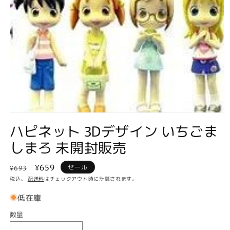
モ
ハピネット 3Dデザイン いちごま
ー
ダ
しまろ 未開封販売
ル
で
メ
通
セ
¥659
セール
¥693
デ
常
ー
税込。
配送料
はチェックアウト時に計算されます。
ィ
価
ル
ア
低在庫
(1)
格
価
を
数量
格
数
開
く
量