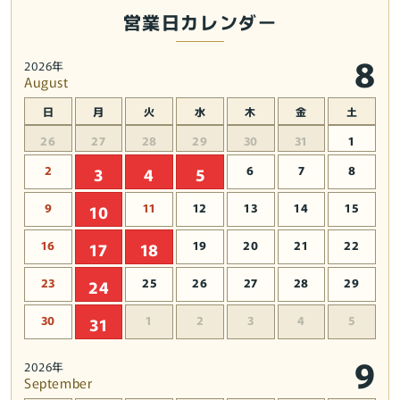
営業日カレンダー
封
封
販
販
8
売
売
2026年
August
の
の
数
数
日
月
火
水
木
金
土
量
量
26
27
28
29
30
31
1
を
を
減
増
2
6
7
8
3
4
5
ら
や
9
11
12
13
14
15
10
す
す
16
19
20
21
22
17
18
23
25
26
27
28
29
24
30
1
2
3
4
5
31
9
2026年
September