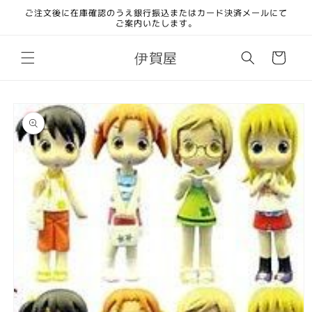
コンテ
ご注文後に在庫確認のうえ銀行振込またはカード決済メールにて
ンツに
ご案内いたします。
進む
カ
伊賀屋
ー
ト
商品情
報にス
キップ