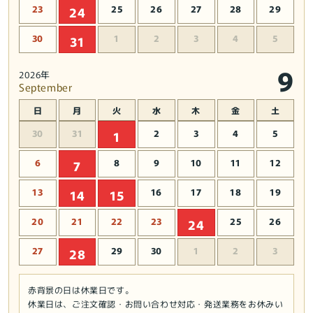
23
25
26
27
28
29
24
ー
ー
ク・
ク・
30
1
2
3
4
5
31
ス
ス
カ
カ
9
2026年
イ
イ
September
ウ
ウ
日
月
火
水
木
金
土
ォ
ォ
ー
ー
30
31
2
3
4
5
1
カ
カ
6
8
9
10
11
12
7
ー
ー
1/4
1/4
13
16
17
18
19
14
15
フ
フ
ィ
ィ
20
21
22
23
25
26
24
ギ
ギ
ュ
ュ
27
29
30
1
2
3
28
ア
ア
の
の
赤背景の日は休業日です。
数
数
休業日は、ご注文確認・お問い合わせ対応・発送業務をお休みい