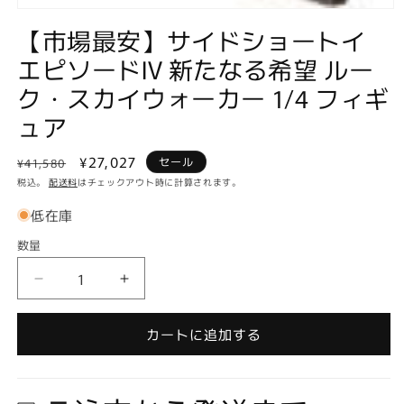
モ
【市場最安】サイドショートイ
ー
ダ
エピソードIV 新たなる希望 ルー
ル
で
ク・スカイウォーカー 1/4 フィギ
メ
デ
ュア
ィ
ア
通
セ
¥27,027
(1)
セール
¥41,580
を
常
ー
税込。
配送料
はチェックアウト時に計算されます。
開
価
ル
く
低在庫
格
価
数量
格
数
量
【市
【市
場
場
最
最
カートに追加する
安】
安】
サ
サ
イ
イ