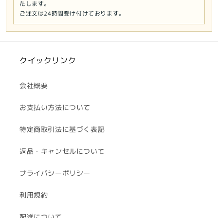
量
量
たします。
を
を
ご注文は24時間受け付けております。
減
増
ら
や
す
す
クイックリンク
会社概要
お支払い方法について
特定商取引法に基づく表記
返品・キャンセルについて
プライバシーポリシー
利用規約
配送について