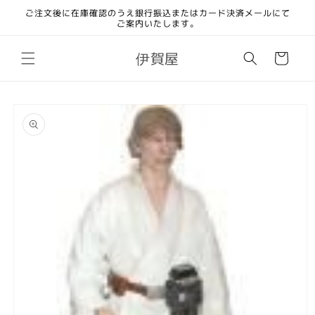
コンテ
ご注文後に在庫確認のうえ銀行振込またはカード決済メールにて
ンツに
ご案内いたします。
進む
カ
伊賀屋
ー
ト
商品情
報にス
キップ