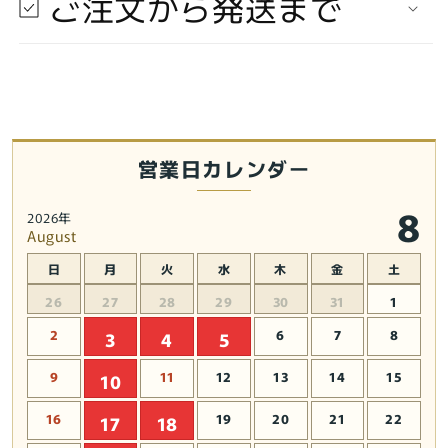
ご注文から発送まで
ド
ド
シ
シ
ョ
ョ
ー
ー
ト
ト
イ
イ
エ
エ
営業日カレンダー
ピ
ピ
ソ
ソ
8
2026年
ー
ー
August
ド
ド
日
月
火
水
木
金
土
IV
IV
新
新
26
27
28
29
30
31
1
た
た
2
6
7
8
3
4
5
な
な
る
る
9
11
12
13
14
15
10
希
希
16
19
20
21
22
望
17
望
18
ル
ル