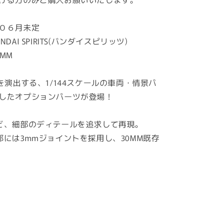
ダ
イ
０６月未定
30MM
DAI SPIRITS(バンダイスピリッツ)
オ
プ
MM
シ
ョ
を演出する、1/144スケールの車両・情景パ
ン
したオプションパーツが登場！
パ
ー
ど、細部のディテールを追求して再現。
ツ
セ
部には3mmジョイントを採用し、30MM既存
ッ
ト
24(マ
ル
チ
オ
ブ