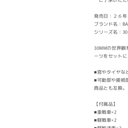
ダ
イ
発売日：２６年
30MM
ブランド名：BAN
オ
プ
シリーズ名：30
シ
ョ
30MMの世界観
ン
ーツをセットに
パ
ー
■窓やタイヤな
ツ
セ
■可動部や接続
ッ
商品とも互換。
ト
24(マ
【付属品】
ル
■重戦車×2
チ
■軽戦車×2
オ
ブ
■軽輸送車×2