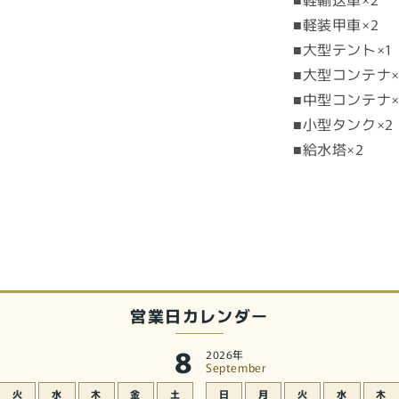
ジ
■軽装甲車×2
ェ
■大型テント×1
ク
■大型コンテナ×
ト
■中型コンテナ×
1)
(プ
■小型タンク×2
ラ
■給水塔×2
モ
デ
ル)
の
数
量
を
営業日カレンダー
減
ら
8
2026年
す
September
火
水
木
金
土
日
月
火
水
木