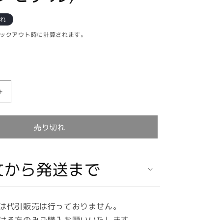
切れ
ックアウト時に計算されます。
【在
庫
あ
売り切れ
り
★
即
文から発送まで
納
可
能】
バ
は代引販売は行っておりません。
ン
ける方のみご購入お願いいたします。