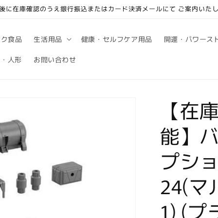
後に在庫確認のうえ銀行振込またはカード決済メールにて ご案内いた
ック食品
生活用品
健康・セルフケア用品
開運・パワース
句・人形
お問い合わせ
【在
能】バ
プシ
24(
1) (