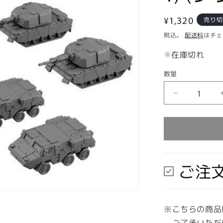
通
¥1,320
売り
常
税込。
配送料
はチェ
価
在庫切れ
格
数量
数
量
【在
庫
あ
り
★
即
ご注
納
可
能】
バ
※こちらの商品
ン
ご了承いただ