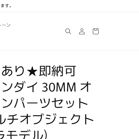
します。
ロ
カ
トーン
グ
ー
イ
ト
ン
庫あり★即納可
ンダイ 30MM オ
ョンパーツセット
マルチオブジェクト
プラモデル)