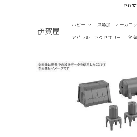
コンテ
ご注文
ンツに
進む
ホビー
無添加・オーガニ
伊賀屋
アパレル・アクセサリー
節
商品情
報にス
キップ