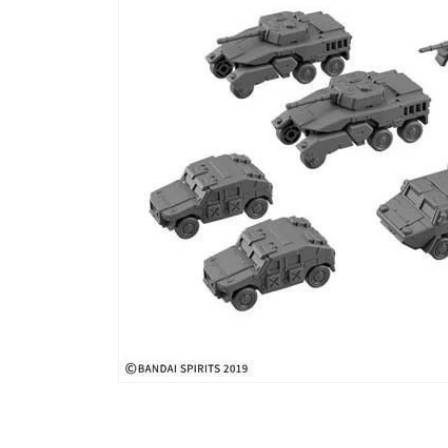
モ
ー
ダ
ル