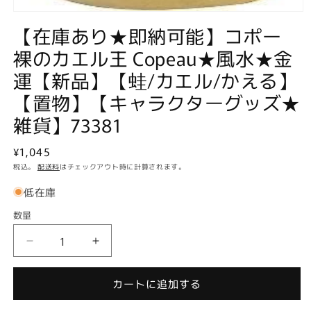
モ
【在庫あり★即納可能】コポー
ー
ダ
裸のカエル王 Copeau★風水★金
ル
で
運【新品】【蛙/カエル/かえる】
メ
デ
【置物】【キャラクターグッズ★
ィ
ア
雑貨】73381
(1)
を
通
¥1,045
開
く
常
税込。
配送料
はチェックアウト時に計算されます。
価
低在庫
格
数量
数
量
【在
【在
庫
庫
あ
あ
カートに追加する
り
り