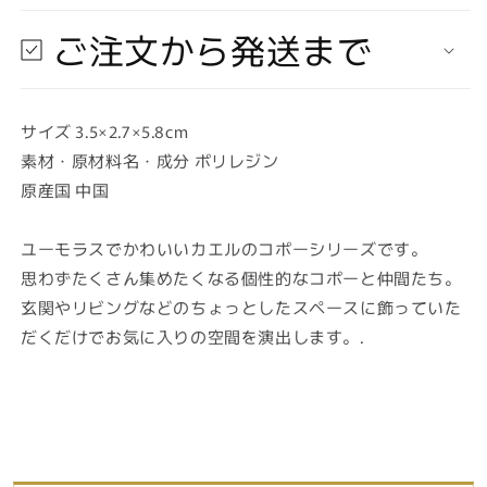
★
★
即
即
ご注文から発送まで
納
納
可
可
能】
能】
サイズ 3.5×2.7×5.8cm
コ
コ
素材・原材料名・成分 ポリレジン
ポ
ポ
ー
ー
原産国 中国
裸
裸
の
の
ユーモラスでかわいいカエルのコポーシリーズです。
カ
カ
思わずたくさん集めたくなる個性的なコポーと仲間たち。
エ
エ
玄関やリビングなどのちょっとしたスペースに飾っていた
ル
ル
だくだけでお気に入りの空間を演出します。.
王
王
Copeau★
Copeau★
風
風
水
水
★
★
金
金