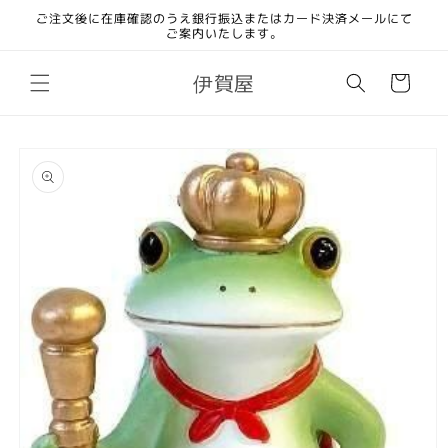
コンテ
ご注文後に在庫確認のうえ銀行振込またはカード決済メールにて
ンツに
ご案内いたします。
進む
カ
伊賀屋
ー
ト
商品情
報にス
キップ