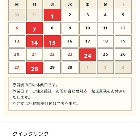
日
月
火
水
木
金
土
ッ
ッ
ズ
ズ
30
31
2
3
4
5
1
★
★
6
8
9
10
11
12
7
雑
雑
貨】
貨】
13
16
17
18
19
14
15
73381
73381
の
の
20
21
22
23
25
26
24
数
数
量
量
27
29
30
1
2
3
28
を
を
減
増
赤背景の日は休業日です。
ら
や
休業日は、ご注文確認・お問い合わせ対応・発送業務をお休みい
す
す
たします。
ご注文は24時間受け付けております。
クイックリンク