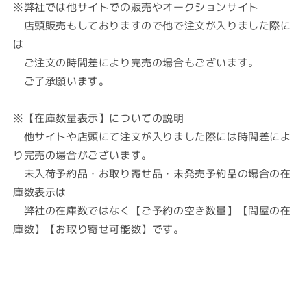
※弊社では他サイトでの販売やオークションサイト
ぬ
ぬ
店頭販売もしておりますので他で注文が入りました際に
り
り
★
★
は
オ
オ
ご注文の時間差により完売の場合もございます。
ガ
ガ
ご了承願います。
ワ
ワ
ス
ス
※【在庫数量表示】についての説明
タ
タ
他サイトや店頭にて注文が入りました際には時間差によ
ジ
ジ
り完売の場合がございます。
オ
オ
未入荷予約品・お取り寄せ品・未発売予約品の場合の在
【キ
【キ
ャ
ャ
庫数表示は
ラ
ラ
弊社の在庫数ではなく【ご予約の空き数量】【問屋の在
ク
ク
庫数】【お取り寄せ可能数】です。
タ
タ
ー
ー
グ
グ
ッ
ッ
ズ
ズ