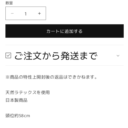
数量
数
量
【在
【在
庫
庫
あ
あ
カートに追加する
り
り
★
★
即
即
ご注文から発送まで
納
納
可
可
能】
能】
※商品の特性上開封後の返品はできかねます。
ラ
ラ
バ
バ
ー
ー
天然ラテックスを使用
マ
マ
日本製商品
ス
ス
ク
ク
頭位約58cm
M2
M2
白
白