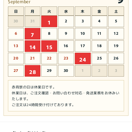
September
チ
チ
ュ
ュ
日
月
火
水
木
金
土
ー
ー
30
31
2
3
4
5
1
ム
ム
★
★
6
8
9
10
11
12
7
ハ
ハ
ロ
ロ
13
16
17
18
19
14
15
ウ
ウ
20
21
22
23
25
26
ィ
ィ
24
ン
ン
27
29
30
1
2
3
28
の
の
数
数
量
量
赤背景の日は休業日です。
休業日は、ご注文確認・お問い合わせ対応・発送業務をお休みい
を
を
たします。
減
増
ご注文は24時間受け付けております。
ら
や
す
す