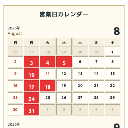
★
★
営業日カレンダー
雑
雑
貨】
貨】
8
パ
パ
2026年
August
ー
ー
テ
テ
日
月
火
水
木
金
土
ィ
ィ
26
27
28
29
30
31
1
グ
グ
ッ
ッ
2
6
7
8
3
4
5
ズ
ズ
9
11
12
13
14
15
10
★
★
コ
コ
16
19
20
21
22
17
18
ス
ス
プ
プ
23
25
26
27
28
29
24
レ
レ
★
★
30
1
2
3
4
5
31
コ
コ
9
ス
ス
2026年