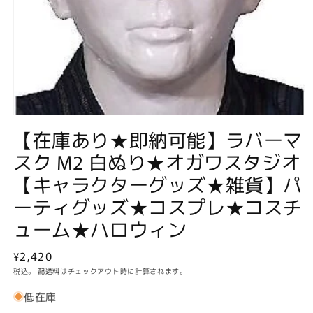
モ
【在庫あり★即納可能】ラバーマ
ー
ダ
スク M2 白ぬり★オガワスタジオ
ル
で
【キャラクターグッズ★雑貨】パ
メ
デ
ーティグッズ★コスプレ★コスチ
ィ
ア
ューム★ハロウィン
(1)
を
通
¥2,420
開
く
常
税込。
配送料
はチェックアウト時に計算されます。
価
低在庫
格