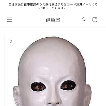
コンテ
ご注文後に在庫確認のうえ銀行振込またはカード決済メールにて
ンツに
ご案内いたします。
進む
カ
伊賀屋
ー
ト
商品情
報にス
キップ