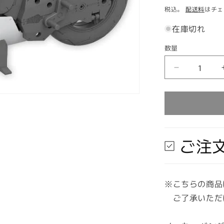
常
税込。
配送料
はチェ
価
在庫切れ
格
数量
数
量
バ
ン
ダ
イ
30MM
1/144
ご注
エ
グ
ザ
ビ
※こちらの商品
ー
ご了承いただ
ク
ル