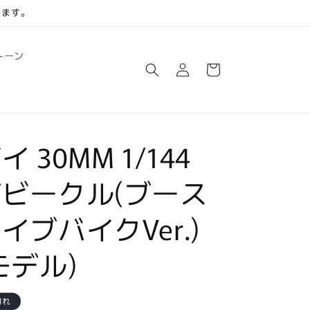
します。
ロ
カ
トーン
グ
ー
イ
ト
ン
 30MM 1/144
ビークル(ブース
イブバイクVer.)
モデル)
切れ