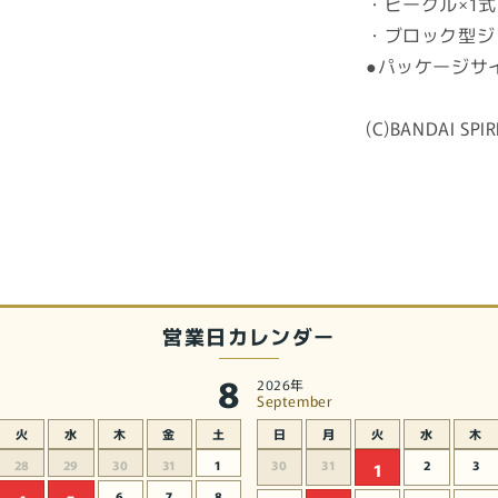
・ビークル×1式
量
・ブロック型ジ
を
減
●パッケージサイズ : 
ら
す
(C)BANDAI SPIR
営業日カレンダー
8
2026年
September
火
水
木
金
土
日
月
火
水
木
28
29
30
31
1
30
31
2
3
1
6
7
8