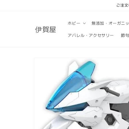
コンテ
ご注文
ンツに
進む
ホビー
無添加・オーガニ
伊賀屋
アパレル・アクセサリー
節
商品情
報にス
キップ