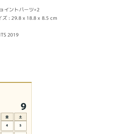
量
ョイントパーツ×2
を
増
29.8 x 18.8 x 8.5 cm
や
す
ITS 2019
9
金
土
4
5