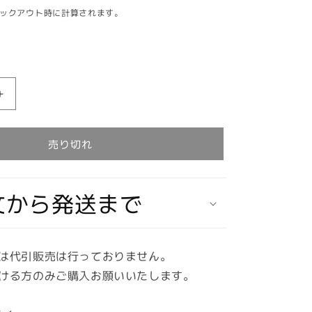
ックアウト時に計算されます。
バ
ン
ダ
売り切れ
イ
30MM
1/144
文から発送まで
エ
グ
ザ
ビ
は代引販売は行っておりません。
ー
ける方のみご購入お願いいたします。
ク
ル