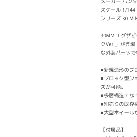
メーカー バン
(ブ
ー
スケール 1/144
ス
シリーズ 30 MIN
ト
ブ
30MM エグ
レ
クVer.」が
イ
な外装パーツで
ブ
バ
イ
■新規造形のブ
ク
■ブロック型ジ
Ver.)
ズが可能。
(プ
■多層構造にな
ラ
モ
■別売りの既存
デ
■大型ホイール
ル)
の
【付属品】
数