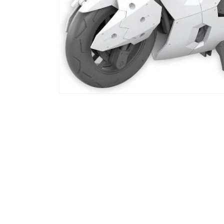
モ
ー
ダ
ル
で
メ
デ
ィ
ア
(1)
を
開
く