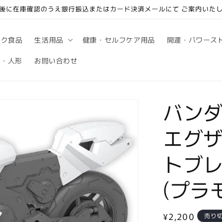
後に在庫確認のうえ銀行振込またはカード決済メールにて ご案内いた
ック食品
生活用品
健康・セルフケア用品
開運・パワース
句・人形
お問い合わせ
バンダイ
エグザ
トブレ
(プラ
通
¥2,200
売り