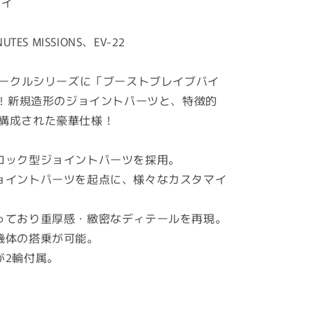
ダイ
(ブ
ー
ス
UTES MISSIONS、EV-22
ト
ブ
ザビークルシリーズに「ブーストブレイブバイ
レ
登場！新規造形のジョイントパーツと、特徴的
イ
構成された豪華仕様！
ブ
バ
イ
ロック型ジョイントパーツを採用。
ク
ョイントパーツを起点に、様々なカスタマイ
Ver.)
(プ
っており重厚感・緻密なディテールを再現。
ラ
モ
機体の搭乗が可能。
デ
が2輪付属。
ル)
の
数