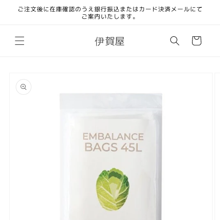
コンテ
ご注文後に在庫確認のうえ銀行振込またはカード決済メールにて
ンツに
ご案内いたします。
進む
カ
伊賀屋
ー
ト
商品情
報にス
キップ