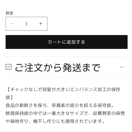
格
数量
数
量
【お
【お
取
取
り
り
カートに追加する
寄
寄
せ
せ
★
★
ご注文から発送まで
納
納
期
期
最
最
【チャックなしで容量が大きいエンバランス加工の保存
長
長
袋】
約
約
2
2
食品の新鮮さを保ち、栄養素の減少を抑える保存袋。
週
週
鮮度保持袋の中では一番大きなサイズで、収穫野菜の保管
間】
間】
や味噌作り、梅干し作りにも使用されています。
エ
エ
ン
ン