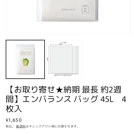
モ
ー
ダ
ル
で
メ
デ
ィ
ア
(1)
(2
【お取り寄せ★納期 最長 約2週
を
開
間】エンバランス バッグ 45L 4
く
枚入
通
¥1,650
常
税込。
配送料
はチェックアウト時に計算されます。
価