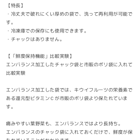
【特長】
バ
バ
・冷丈夫で破れにくい厚めの袋で、洗って再利用が可能で
ラ
ラ
す。
ン
ン
ス
ス
・冷凍庫での保存にも使用できます。
バ
バ
・チャックはありません。
ッ
ッ
グ
グ
【「鮮度保持機能」比較実験】
45L
45L
エンバランス加工したチャック袋と市販のポリ袋に入れて
4
4
比較実験
枚
枚
入
入
の
の
エンバランス加工した袋では、キウイフルーツの栄養素で
数
数
ある還元型ビタミンＣが市販のポリ袋より保たれていま
量
量
す。
を
を
減
増
痛みやすい葉野菜も、エンバランスではより長持ち。
ら
や
エンバランスのチャック袋に入れておくだけで、鮮度が保
す
す