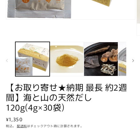
モ
ー
ダ
ル
で
メ
デ
ィ
ア
(1)
を
開
【お取り寄せ★納期 最長 約2週
(2
く
間】海と山の天然だし
120g(4g×30袋)
通
¥1,350
常
税込。
配送料
はチェックアウト時に計算されます。
価