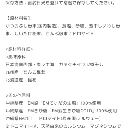
保存方法：直射日光を避けて常温で保存してください。
【原材料名】
かつおぶし粉末(国内製造)、食塩、砂糖、煮干しいわし粉
末、しいたけ粉末、こんぶ粉末／ドロマイト
<原材料詳細>
○風味原料
日本海南西部・東シナ海 カタクチイワシ煮干し
九州産 どんこ椎茸
北海道産 昆布
○その他原料
沖縄県産 EM塩「EMてぃだの生塩」100%使用
沖縄県産 EMきび糖「EM蘇生きび糖GOLD」100%使用
沖縄県EM加工 ドロマイト(原産国:ノルウェー)
※ドロマイトは、天然由来のカルシウム・マグネシウムで