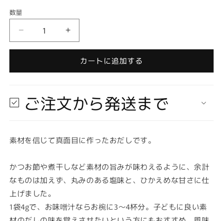
格
数量
数
量
【お
【お
取
取
り
り
カートに追加する
寄
寄
せ
せ
★
★
ご注文から発送まで
納
納
期
期
最
最
素材を信じて真面目に作ったおだしです。
長
長
約
約
2
2
かつお節や煮干しなど素材の旨みが味わえるように、余計
週
週
なものは加えず、丸みのある塩味と、ひかえめな甘さに仕
間】
間】
上げました。
海
海
1袋4gで、お味噌汁ならお椀に3～4杯分。子どもに良い素
と
と
材のだしの味を覚えさせたいという方にもおすすめ。風味