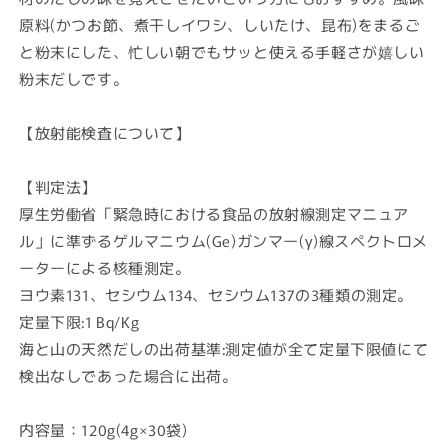
山
山
原料(かつお節、煮干しイワシ、しいたけ、昆布)をまるご
の
の
と粉末にした、忙しい朝でもサッと使える手軽さが嬉しい
天
天
然
然
粉末だしです。
だ
だ
し
し
【放射能検査について】
120g(4g×30
120g(4g×30
袋)
袋)
【判定法】
の
の
厚生労働省「緊急時における食品の放射線測定マニュア
数
数
ル」に準ずるゲルマニウム(Ge)ガンマー(γ)線スペクトロメ
量
量
を
を
ーターによる核種測定。
減
増
ヨウ素131、セシウム134、セシウム137の3種類の測定。
ら
や
定量下限:1 Bq/Kg
す
す
海と山の天然だしの出荷基準:測定値が全て定量下限値にて
検出なしであった場合に出荷。
内容量：120g(4g×30袋)