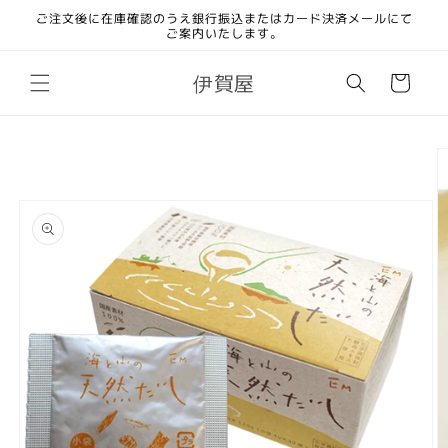
コンテ
ご注文後に在庫確認のうえ銀行振込またはカード決済メールにて
ンツに
ご案内いたします。
進む
カ
伊賀屋
ー
ト
商品情
報にス
キップ