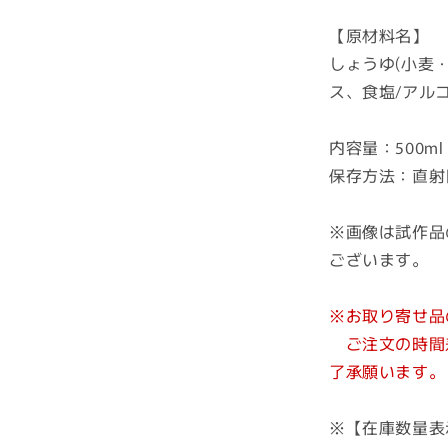
生
【原材料名】
醤
しょうゆ(小麦
(ひ
ス、食塩/アル
し
お)
500ml
内容量：500ml
の
保存方法：直射
数
量
※画像は試作品
を
ございます。
減
ら
す
※お取り寄せ品
ご注文の時間差
了承願います。
※【在庫数量表