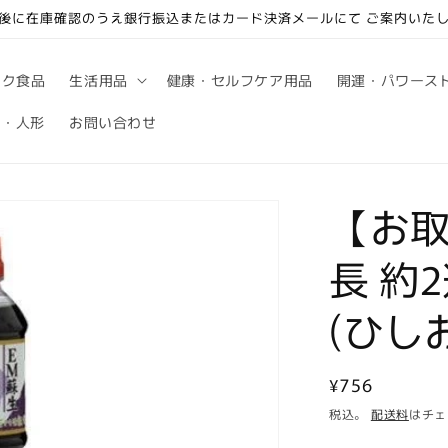
後に在庫確認のうえ銀行振込またはカード決済メールにて ご案内いた
ック食品
生活用品
健康・セルフケア用品
開運・パワース
句・人形
お問い合わせ
【お取
長 約
(ひしお
通
¥756
常
税込。
配送料
はチェ
価