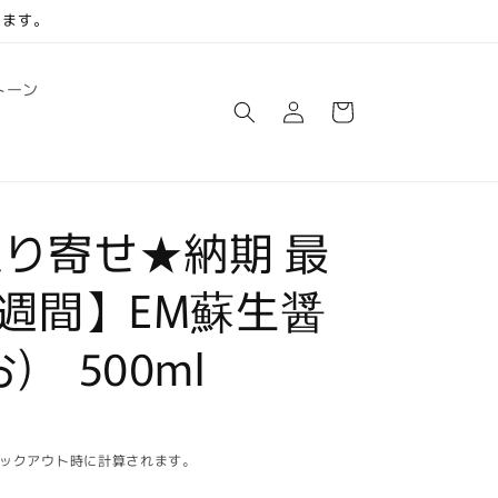
します。
ロ
カ
トーン
グ
ー
イ
ト
ン
り寄せ★納期 最
2週間】EM蘇生醤
) 500ml
ックアウト時に計算されます。