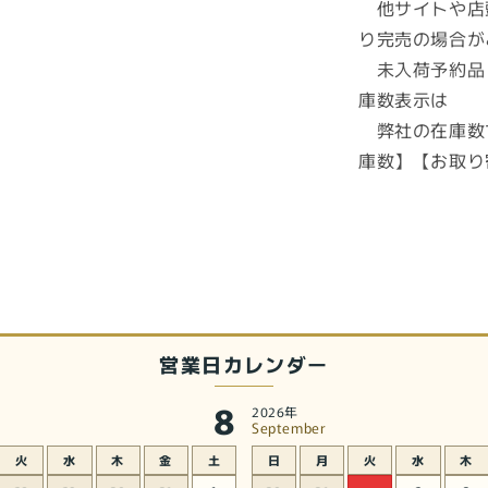
他サイトや店
り完売の場合が
未入荷予約品
庫数表示は
弊社の在庫数
庫数】【お取り
営業日カレンダー
8
2026年
September
火
水
木
金
土
日
月
火
水
木