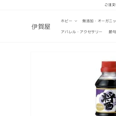
コンテ
ご注文
ンツに
進む
ホビー
無添加・オーガニ
伊賀屋
アパレル・アクセサリー
節
商品情
報にス
キップ