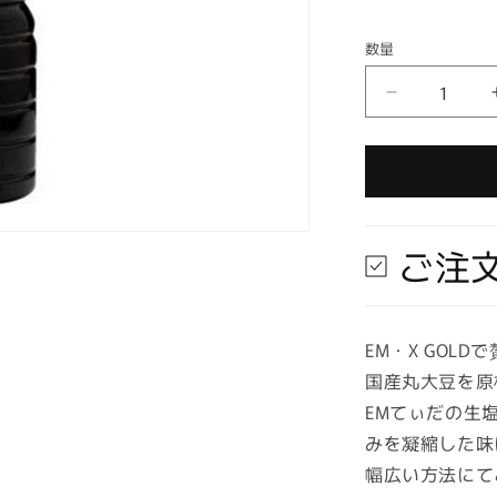
格
数量
数
量
【お
取
り
寄
せ
★
ご注
納
期
最
長
EM・X GOL
約
国産丸大豆を原材
2
EMてぃだの生
週
みを凝縮した味
間】
EM
幅広い方法にて
蘇