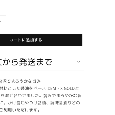
【お
取
り
カートに追加する
寄
せ
★
文から発送まで
納
期
最
長
Dで贅沢でまろやかな旨み
約
料とした醤油をベースにEM・X GOLDと
2
塩を混ぜ合わせました。贅沢でまろやかな旨
週
に。かけ醤油やつけ醤油、調味醤油などの
間】
EM
ご利用いただけます。
蘇