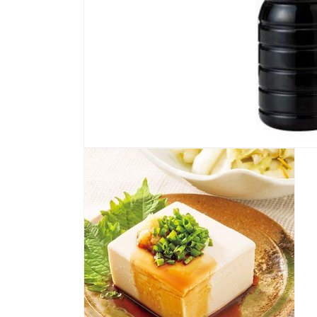
モ
ー
ダ
ル
で
メ
デ
ィ
ア
(1)
を
開
く