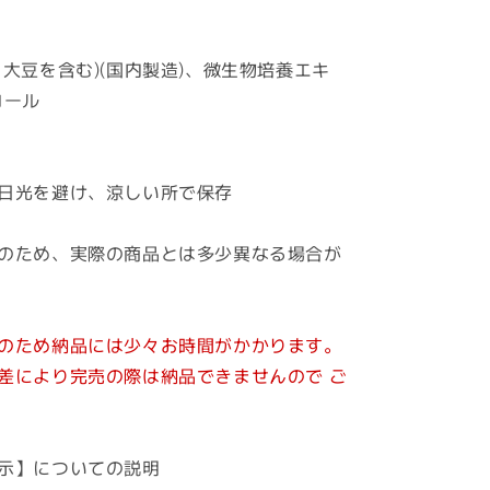
生
醤
・大豆を含む)(国内製造)、微生物培養エキ
(ひ
コール
し
お)
500ml
の
日光を避け、涼しい所で保存
数
量
のため、実際の商品とは多少異なる場合が
を
増
や
す
のため納品には少々お時間がかかります。
により完売の際は納品できませんので ご
示】についての説明