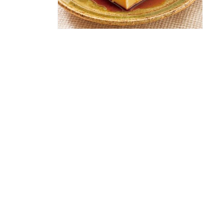
モ
ー
ダ
ル
で
メ
デ
ィ
ア
(2)
を
開
く