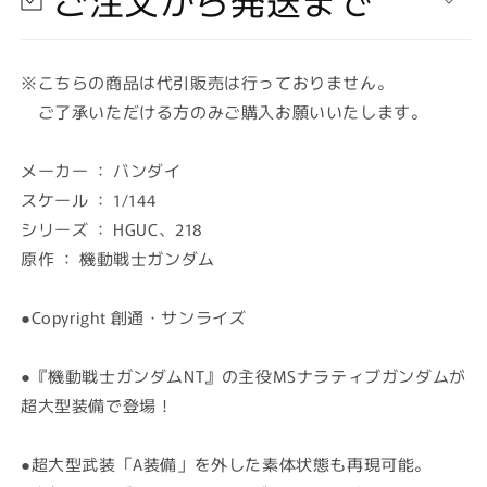
ダ
ダ
イ
イ
ナ
ナ
※こちらの商品は代引販売は行っておりません。
ラ
ラ
ご了承いただける方のみご購入お願いいたします。
テ
テ
ィ
ィ
ブ
ブ
メーカー ： バンダイ
ガ
ガ
スケール ： 1/144
ン
ン
シリーズ ： HGUC、218
ダ
ダ
原作 ： 機動戦士ガンダム
ム
ム
A
A
●Copyright 創通・サンライズ
装
装
備
備
(HGUC)
(HGUC)
●『機動戦士ガンダムNT』の主役MSナラティブガンダムが
(ガ
(ガ
超大型装備で登場！
ン
ン
プ
プ
●超大型武装「A装備」を外した素体状態も再現可能。
ラ)
ラ)