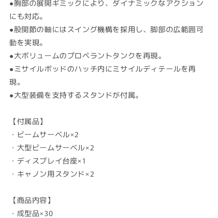
●胸部の展開ギミックにより、ダイナミックなアクション
の
の
にも対応。
数
数
量
量
●股関節の軸にはスイング機構を採用し、脚部の広範囲可
を
を
動を実現。
減
増
●大ボリュームのプロペラントタンクを再現。
ら
や
●ミサイルポッドのハッチ内にミサイルディテールを再
す
す
現。
●大型装備を支持するスタンドが付属。
【付属品】
・ビームサーベル×2
・大型ビームサーベル×2
・ディスプレイ台座×1
・キャノン用スタンド×2
【商品内容】
・成型品×30