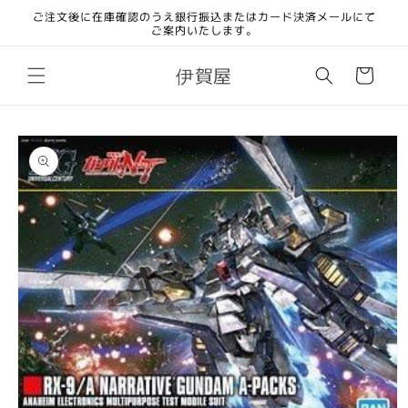
コンテ
ご注文後に在庫確認のうえ銀行振込またはカード決済メールにて
ンツに
ご案内いたします。
進む
カ
伊賀屋
ー
ト
商品情
報にス
キップ