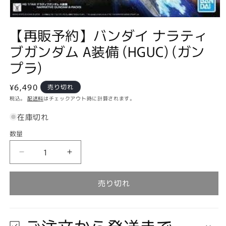
モ
【再販予約】バンダイ ナラティ
ー
ダ
ブガンダム A装備 (HGUC) (ガン
ル
で
プラ)
メ
デ
ィ
通
¥6,490
売り切れ
ア
常
税込。
配送料
はチェックアウト時に計算されます。
(1)
価
を
在庫切れ
開
格
く
数量
数
量
【再
【再
販
販
予
予
売り切れ
約】
約】
バ
バ
ン
ン
ご注文から発送まで