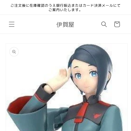
コンテ
ご注文後に在庫確認のうえ銀行振込またはカード決済メールにて
ンツに
ご案内いたします。
進む
カ
伊賀屋
ー
ト
商品情
報にス
キップ