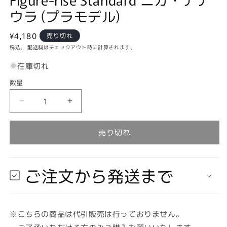
で
ウラ (プラモデル)
メ
デ
ィ
通
¥4,180
売り切れ
ア
常
税込。
配送料
はチェックアウト時に計算されます。
(1)
価
を
在庫切れ
開
格
く
数量
数
量
【在
【在
庫
庫
あ
あ
売り切れ
り
り
★
★
即
即
ご注文から発送まで
納
納
可
可
能】
能】
※こちらの商品は代引販売は行っておりません。
バ
バ