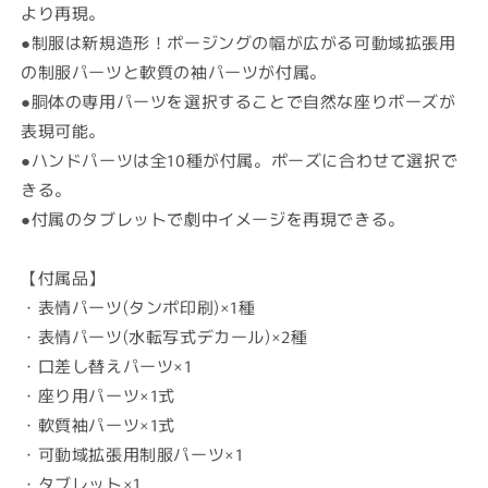
量
量
より再現。
を
を
●制服は新規造形！ポージングの幅が広がる可動域拡張用
減
増
の制服パーツと軟質の袖パーツが付属。
ら
や
●胴体の専用パーツを選択することで自然な座りポーズが
す
す
表現可能。
●ハンドパーツは全10種が付属。ポーズに合わせて選択で
きる。
●付属のタブレットで劇中イメージを再現できる。
【付属品】
・表情パーツ(タンポ印刷)×1種
・表情パーツ(水転写式デカール)×2種
・口差し替えパーツ×1
・座り用パーツ×1式
・軟質袖パーツ×1式
・可動域拡張用制服パーツ×1
・タブレット×1