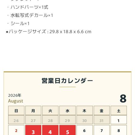
・ハンドパーツ×1式
・水転写式デカール×1
・シール×1
●パッケージサイズ : 29.8 x 18.8 x 6.6 cm
営業日カレンダー
8
2026年
August
日
月
火
水
木
金
土
26
27
28
29
30
31
1
2
6
7
8
3
4
5