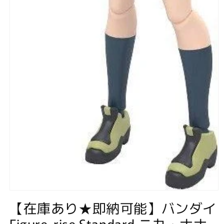
モ
【在庫あり★即納可能】バンダイ
ー
ダ
Figure-rise Standard ニカ・ナナ
ル