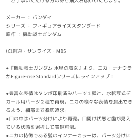
ご了承いただける方のみご購入お願いいたします。
ン
ン
ダ
ダ
イ
イ
メーカー ： バンダイ
Figure-
Figure-
シリーズ ： フィギュアライズスタンダード
rise
rise
原作 ： 機動戦士ガンダム
Standard
Standard
ニ
ニ
カ・
カ・
(C)創通・サンライズ・MBS
ナ
ナ
ナ
ナ
●『機動戦士ガンダム 水星の魔女』より、ニカ・ナナウラ
ウ
ウ
がFigure-rise Standardシリーズにラインアップ！
ラ
ラ
(プ
(プ
●豊富な表情はタンポ印刷済みパーツ１種と、水転写式デ
ラ
ラ
カール用パーツ２種で再現。ニカの様々な表情を演出でき
モ
モ
るよう、細部まで徹底追求。
デ
デ
ル)
ル)
●口の中はパーツ分けにより再現。口開け状態と歯が見え
の
の
ている状態を選択して表現可能。
数
数
●ニカの特徴である髪のインナーカラーは、パーツ分けに