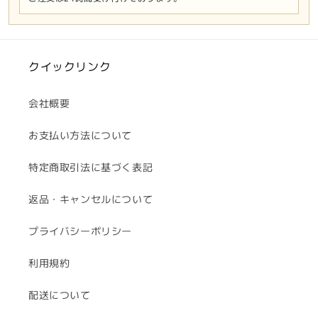
の
の
数
数
量
量
クイックリンク
を
を
減
増
ら
や
会社概要
す
す
お支払い方法について
特定商取引法に基づく表記
返品・キャンセルについて
プライバシーポリシー
利用規約
配送について