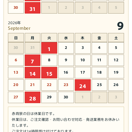
エ
エ
30
1
2
3
4
5
31
ル/
ル/
か
か
9
2026年
え
え
September
る】
る】
日
月
火
水
木
金
土
【置
【置
物】
物】
30
31
2
3
4
5
1
【キ
【キ
6
8
9
10
11
12
7
ャ
ャ
ラ
ラ
13
16
17
18
19
14
15
ク
ク
タ
タ
20
21
22
23
25
26
24
ー
ー
グ
グ
27
29
30
1
2
3
28
ッ
ッ
ズ
ズ
赤背景の日は休業日です。
★
★
休業日は、ご注文確認・お問い合わせ対応・発送業務をお休みい
雑
雑
たします。
ご注文は24時間受け付けております。
貨】
貨】