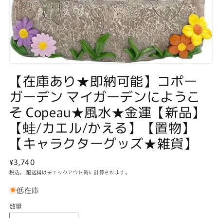
モ
【在庫あり★即納可能】コポー
ー
ダ
ガーデン マイガーデンにようこ
ル
で
そ Copeau★風水★金運【新品】
メ
デ
【蛙/カエル/かえる】【置物】
ィ
ア
【キャラクターグッズ★雑貨】
(1)
を
通
¥3,740
開
く
常
税込。
配送料
はチェックアウト時に計算されます。
価
低在庫
格
数量
数