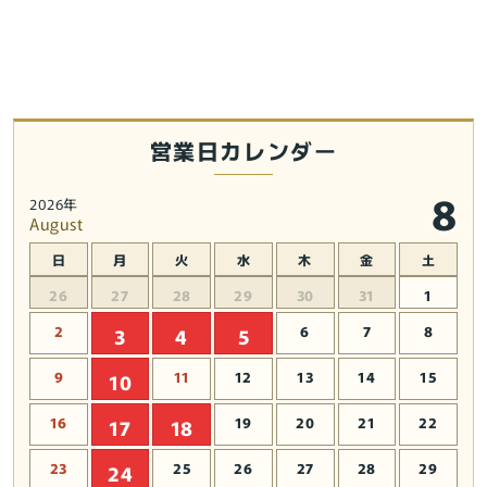
ガ
ガ
ー
ー
デ
デ
ン
ン
に
に
よ
よ
営業日カレンダー
う
う
こ
こ
8
2026年
そ
そ
August
Copeau★
Copeau★
日
月
火
水
木
金
土
風
風
水
水
26
27
28
29
30
31
1
★
★
2
6
7
8
3
4
5
金
金
運
運
9
11
12
13
14
15
10
【新
【新
16
19
20
21
22
17
18
品】
品】
【蛙/
【蛙/
23
25
26
27
28
29
24
カ
カ