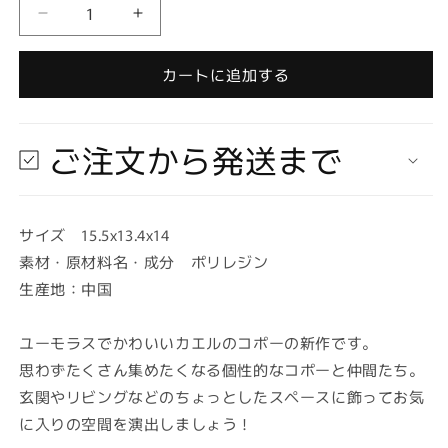
量
【在
【在
庫
庫
あ
あ
カートに追加する
り
り
★
★
即
即
ご注文から発送まで
納
納
可
可
能】
能】
サイズ 15.5x13.4x14
コ
コ
素材・原材料名・成分 ポリレジン
ポ
ポ
ー
ー
生産地：中国
ガ
ガ
ー
ー
ユーモラスでかわいいカエルのコポーの新作です。
デ
デ
思わずたくさん集めたくなる個性的なコポーと仲間たち。
ン
ン
玄関やリビングなどのちょっとしたスペースに飾ってお気
マ
マ
に入りの空間を演出しましょう！
イ
イ