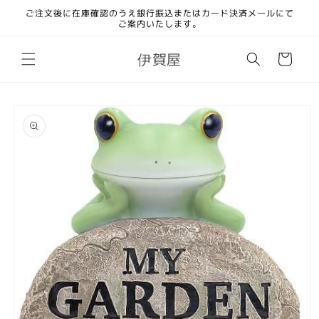
コンテ
ご注文後に在庫確認のうえ銀行振込またはカード決済メールにて
ンツに
ご案内いたします。
進む
カ
伊賀屋
ー
ト
商品情
報にス
キップ