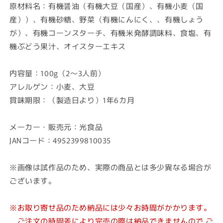
原材料名：有機醤油（有機大豆（国産）、有機小麦（国
産））、有機砂糖、野菜（有機にんにく、、有機しょう
が）、有機コーンスターチ、有機米発酵調味料、食塩、有
機ぶどう果汁、オイスターエキス
内容量：100g（2～3人前）
アレルゲン：小麦、大豆
賞味期限：（製造日より）1年6カ月
メーカー・販売元：光食品
JANコード：4952399810035
※画像は試作品のため、実際の商品とは多少異なる場合が
ございます。
※お取り寄せ品のため納品には少々お時間がかかります。
ご注文の時間差により完売の際は納品できませんので ご