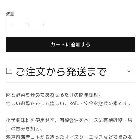
格
数量
数
量
【お
【お
取
取
り
り
カートに追加する
寄
寄
せ
せ
★
★
ご注文から発送まで
納
納
期
期
最
最
肉と野菜を炒めてあわせるだけの簡単調理。
長
長
忙しいお母さんにも嬉しい、安心・安全な惣菜の素です。
約
約
2
2
週
週
化学調味料を使用せず、有機醤油をベースに有機砂糖・果
間】
間】
汁の甘みを加え、
ヒ
ヒ
瀬戸内海産カキから造ったオイスターエキスなどで旨みを
カ
カ