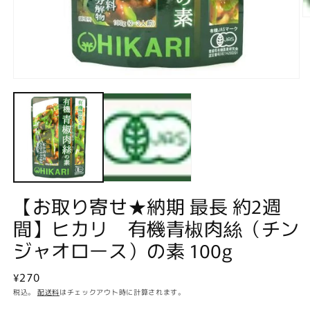
モ
ー
ダ
ル
(2
で
メ
デ
ィ
ア
(1)
【お取り寄せ★納期 最長 約2週
を
開
間】ヒカリ 有機青椒肉絲（チン
く
ジャオロース）の素 100g
通
¥270
常
税込。
配送料
はチェックアウト時に計算されます。
価