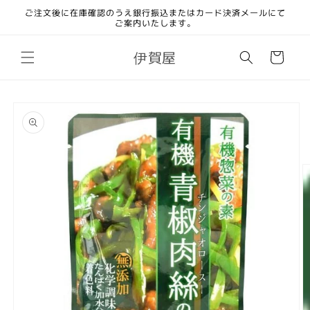
コンテ
ご注文後に在庫確認のうえ銀行振込またはカード決済メールにて
ンツに
ご案内いたします。
進む
カ
伊賀屋
ー
ト
商品情
報にス
キップ