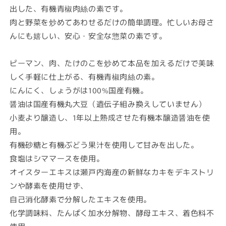
出した、有機青椒肉絲の素です。
リ
リ
肉と野菜を炒めてあわせるだけの簡単調理。忙しいお母さ
有
有
んにも嬉しい、安心・安全な惣菜の素です。
機
機
青
青
椒
椒
ピーマン、肉、たけのこを炒めて本品を加えるだけで美味
肉
肉
しく手軽に仕上がる、有機青椒肉絲の素。
絲
絲
にんにく、しょうがは100%国産有機。
（チ
（チ
醤油は国産有機丸大豆（遺伝子組み換えしていません）
ン
ン
小麦より醸造し、1年以上熟成させた有機本醸造醤油を使
ジ
ジ
用。
ャ
ャ
有機砂糖と有機ぶどう果汁を使用して甘みを出した。
オ
オ
ロ
ロ
食塩はシママースを使用。
ー
ー
オイスターエキスは瀬戸内海産の新鮮なカキをデキストリ
ス）
ス）
ンや酵素を使用せず、
の
の
自己消化酵素で分解したエキスを使用。
素
素
化学調味料、たんぱく加水分解物、酵母エキス、着色料不
100g
100g