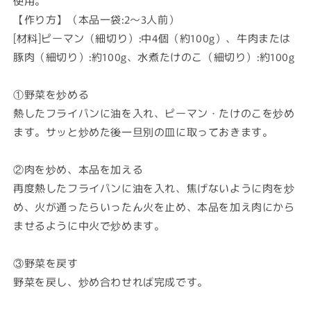
使用。
の
の
【作り方】（本品一袋:2～3人前）
数
数
量
量
[材料]ピーマン（細切り）:中4個（約100g）、牛肉または
を
を
豚肉（細切り）:約100g、水煮たけのこ（細切り）:約100g
減
増
ら
や
①野菜を炒める
す
す
熱したフライパンに油を入れ、ピーマン・たけのこを炒め
ます。サッと炒めた後一旦別の皿に取っておきます。
②肉を炒め、本品を加える
再度熱したフライパンに油を入れ、焦げないように肉を炒
め、火が通ったらいったん火を止め、本品を加え肉にから
ませるように中火で炒めます。
③野菜を戻す
野菜を戻し、炒め合わせれば完成です。