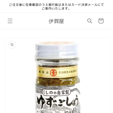
コンテ
ご注文後に在庫確認のうえ銀行振込またはカード決済メールにて
ンツに
ご案内いたします。
進む
カ
伊賀屋
ー
ト
商品情
報にス
キップ