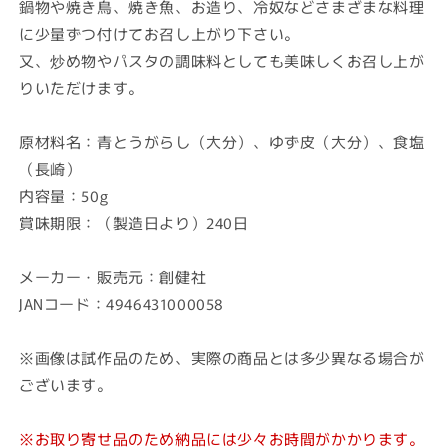
鍋物や焼き鳥、焼き魚、お造り、冷奴などさまざまな料理
ゆ
ゆ
に少量ずつ付けてお召し上がり下さい。
ず
ず
又、炒め物やパスタの調味料としても美味しくお召し上が
ご
ご
りいただけます。
し
し
ょ
ょ
原材料名：青とうがらし（大分）、ゆず皮（大分）、食塩
う
う
50g/
50g/
（長崎）
110850
110850
内容量：50g
の
の
賞味期限：（製造日より）240日
数
数
量
量
メーカー・販売元：創健社
を
を
JANコード：4946431000058
減
増
ら
や
す
す
※画像は試作品のため、実際の商品とは多少異なる場合が
ございます。
※お取り寄せ品のため納品には少々お時間がかかります。