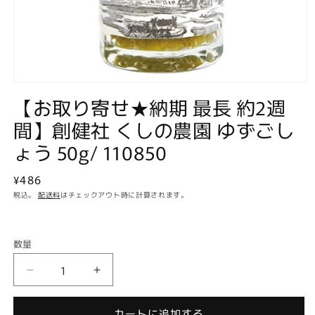
モ
【お取り寄せ★納期 最長 約2週
ー
ダ
間】創健社 くしの農園 ゆずごし
ル
で
ょう 50g/ 110850
メ
デ
ィ
通
¥486
ア
常
税込。
配送料
はチェックアウト時に計算されます。
(1)
価
を
開
格
く
数量
数
量
【お
【お
取
取
り
り
カートに追加する