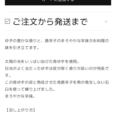
寄
寄
せ
せ
★
★
ご注文から発送まで
納
納
期
期
最
最
ゆずの豊かな香りと、唐辛子のまろやかな辛味がお料理の
長
長
味を引き立てます。
約
約
2
2
週
週
太陽の光をいっばい浴びた青ゆずを使用。
間】
間】
日光がよく当たったゆずは皮が厚く香りが良いのが特長で
創
創
す。
健
健
この青ゆずの皮と熟成させた青唐辛子を熱が発生しない石
社
社
臼を使って練り上げました。
く
く
まろやかな辛味。
し
し
の
の
農
農
【召し上がり方】
園
園