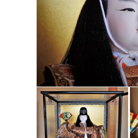
モ
ー
ダ
ル
で
メ
デ
ィ
ア