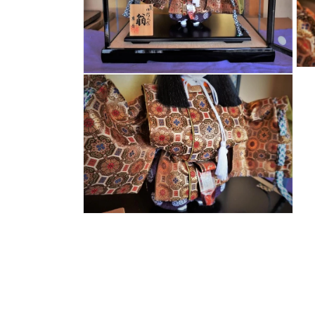
(1)
を
開
く
モ
モ
ー
ー
ダ
ダ
ル
ル
で
で
メ
メ
デ
デ
ィ
ィ
ア
ア
(3)
(2)
を
を
開
開
モ
く
く
ー
ダ
ル
で
メ
デ
ィ