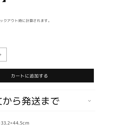
ックアウト時に計算されます。
【在
庫
ラ
カートに追加する
ス
ト
1
文から発送まで
個
★
即
納
3.2×44.5cm
可