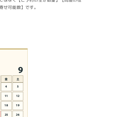
の
寄せ可能数】です。
節
句
人
形
五
月
人
形
【新
9
品】
の
数
金
土
量
4
5
を
11
12
増
や
18
19
す
25
26