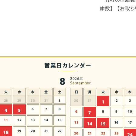
の
庫数】【お取り
節
句
人
形
五
月
人
形
営業日カレンダー
【新
8
品】
2026年
September
の
数
火
水
木
金
土
日
月
火
水
木
量
28
29
30
31
1
30
31
2
3
1
を
6
7
8
4
5
6
8
9
10
7
減
11
12
13
14
15
ら
13
16
17
14
15
す
19
20
21
22
18
20
21
22
23
24