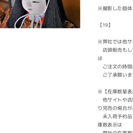
能】
※撮影した個体
廣
栄
【19】
作
御
所
※弊社では他サ
人
店頭販売もし
形
は
古
ご注文の時間
代
ご了承願いま
翁
10
号
※【在庫数量表
ケ
他サイトや店
ー
り完売の場合が
ス
未入荷予約品
★
端
庫数表示は
午
弊社の在庫数