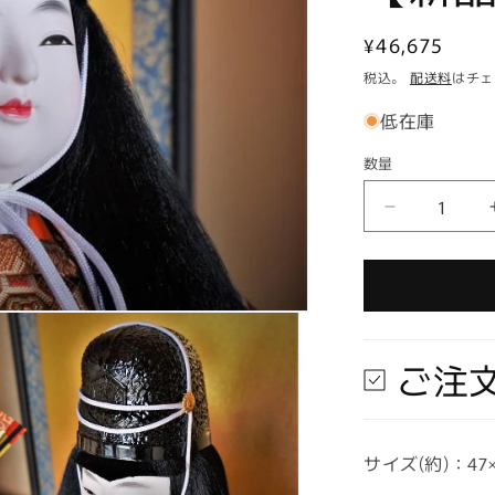
通
¥46,675
常
税込。
配送料
はチェ
価
低在庫
格
数量
数
量
【在
庫
ラ
ス
ト
1
ご注
個
★
即
納
サイズ(約)：47×3
可