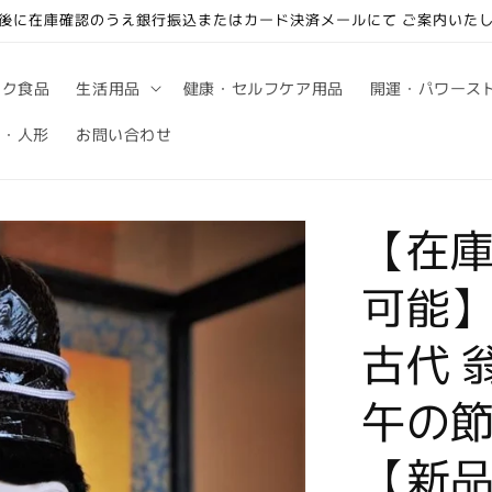
後に在庫確認のうえ銀行振込またはカード決済メールにて ご案内いた
ック食品
生活用品
健康・セルフケア用品
開運・パワース
句・人形
お問い合わせ
【在庫
可能】
古代 
午の節
【新