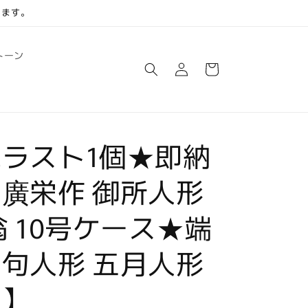
します。
ロ
カ
トーン
グ
ー
イ
ト
ン
ラスト1個★即納
廣栄作 御所人形
翁 10号ケース★端
句人形 五月人形
品】