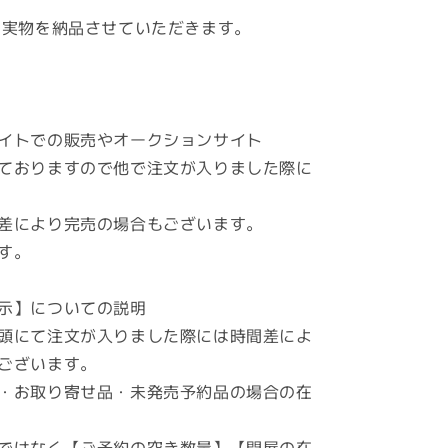
能】
 実物を納品させていただきます。
廣
栄
作
御
所
イトでの販売やオークションサイト
人
ておりますので他で注文が入りました際に
形
古
差により完売の場合もございます。
代
す。
翁
10
号
示】についての説明
ケ
頭にて注文が入りました際には時間差によ
ー
ございます。
ス
・お取り寄せ品・未発売予約品の場合の在
★
端
午
ではなく【ご予約の空き数量】【問屋の在