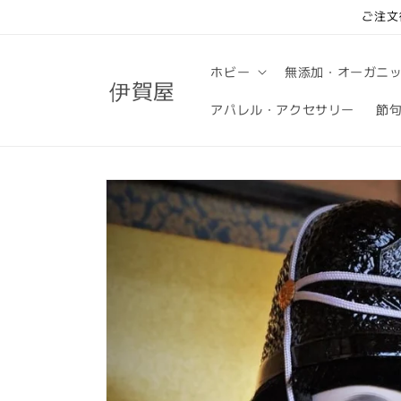
コンテ
ご注文
ンツに
進む
ホビー
無添加・オーガニ
伊賀屋
アパレル・アクセサリー
節
商品情
報にス
キップ