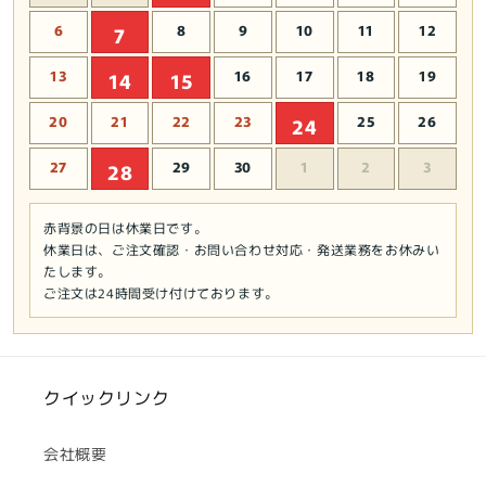
を
を
減
6
増
8
9
10
11
12
7
ら
や
13
16
17
18
19
14
15
す
す
20
21
22
23
25
26
24
27
29
30
1
2
3
28
赤背景の日は休業日です。
休業日は、ご注文確認・お問い合わせ対応・発送業務をお休みい
たします。
ご注文は24時間受け付けております。
クイックリンク
会社概要