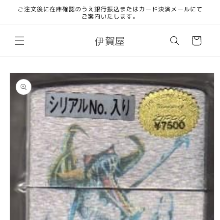
コンテ
ご注文後に在庫確認のうえ銀行振込またはカード決済メールにて
ンツに
ご案内いたします。
進む
カ
伊賀屋
ー
ト
商品情
報にス
キップ