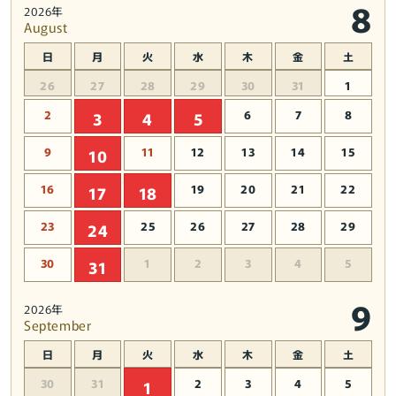
8
2026年
タ
タ
August
ー
ー
日
月
火
水
木
金
土
カ
カ
ラ
ラ
26
27
28
29
30
31
1
ー
ー
2
6
7
8
3
4
5
シ
シ
リ
リ
9
11
12
13
14
15
10
ア
ア
ル
ル
16
19
20
21
22
17
18
ナ
ナ
23
25
26
27
28
29
24
ン
ン
バ
バ
30
1
2
3
4
5
31
ー
ー
入
入
9
2026年
り
り
September
の
の
日
月
火
水
木
金
土
数
数
量
量
30
31
2
3
4
5
1