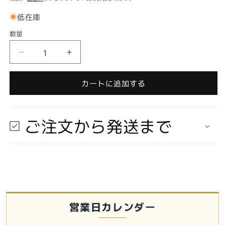
(1)
価
を
低在庫
開
格
く
数量
数
量
LIMITED
LIMITED
ZIPPO
ZIPPO
ス
ス
カートに追加する
ポ
ポ
ー
ー
ン
ン
ご注文から発送まで
シ
シ
リ
リ
ー
ー
ズ
ズ
バ
バ
イ
イ
オ
オ
営業日カレンダー
レ
レ
ー
ー