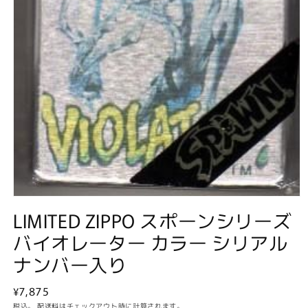
モ
LIMITED ZIPPO スポーンシリーズ
ー
ダ
バイオレーター カラー シリアル
ル
で
ナンバー入り
メ
デ
ィ
通
¥7,875
ア
常
税込。
配送料
はチェックアウト時に計算されます。