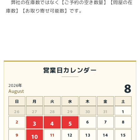
弊社の在庫数ではなく【ご予約の空き数量】【問屋の在
簡
簡
庫数】【お取り寄せ可能数】です。
易
易
サ
サ
ン
ン
タ
タ
コ
コ
ス
ス
プ
プ
レ
レ
営業日カレンダー
【新
【新
品
品
8
2026年
★
★
August
未
未
日
月
火
水
木
金
土
使
使
26
27
28
29
30
31
1
用
用
品】
品】
2
6
7
8
3
4
5
の
の
数
数
9
11
12
13
14
15
10