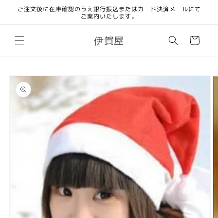
コンテ
ご注文後に在庫確認のうえ銀行振込またはカード決済メールにて
ンツに
ご案内いたします。
進む
カ
伊賀屋
ー
ト
商品情
報にス
キップ