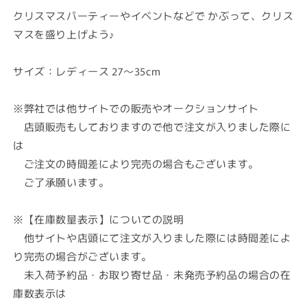
ロ
ロ
クリスマスパーティーやイベントなどで かぶって、クリス
ー
ー
マスを盛り上げよう♪
ス
ス
帽
帽
サイズ：レディース 27～35cm
子
子
★
★
※弊社では他サイトでの販売やオークションサイト
ク
ク
リ
リ
店頭販売もしておりますので他で注文が入りました際に
ス
ス
は
マ
マ
ご注文の時間差により完売の場合もございます。
ス
ス
ご了承願います。
Christmas★
Christmas★
オ
オ
※【在庫数量表示】についての説明
ー
ー
他サイトや店頭にて注文が入りました際には時間差によ
ソ
ソ
り完売の場合がございます。
ド
ド
ッ
ッ
未入荷予約品・お取り寄せ品・未発売予約品の場合の在
ク
ク
庫数表示は
ス
ス