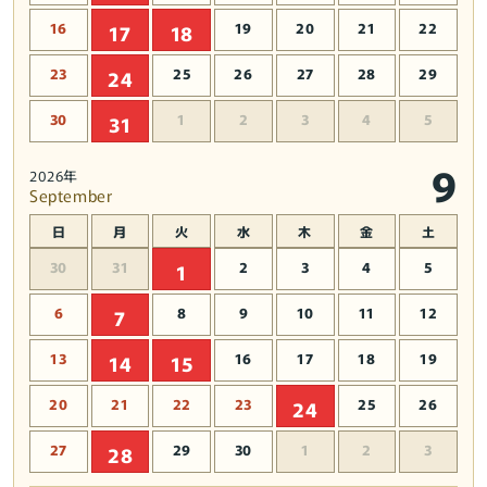
量
量
16
19
20
21
22
17
18
を
を
減
増
23
25
26
27
28
29
24
ら
や
す
す
30
1
2
3
4
5
31
9
2026年
September
日
月
火
水
木
金
土
30
31
2
3
4
5
1
6
8
9
10
11
12
7
13
16
17
18
19
14
15
20
21
22
23
25
26
24
27
29
30
1
2
3
28