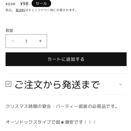
通
セ
¥98
セール
¥220
常
ー
税込。
配送料
はチェックアウト時に計算されます。
価
ル
格
価
数量
格
数
量
【在
【在
庫
庫
あ
あ
カートに追加する
り
り
★
★
即
即
ご注文から発送まで
納
納
可
可
能】
能】
クリスマス時期の宴会・パーティー仮装の必需品です。
サ
サ
ン
ン
タ
タ
オーソドックスタイプで超★激安です！！！
ク
ク