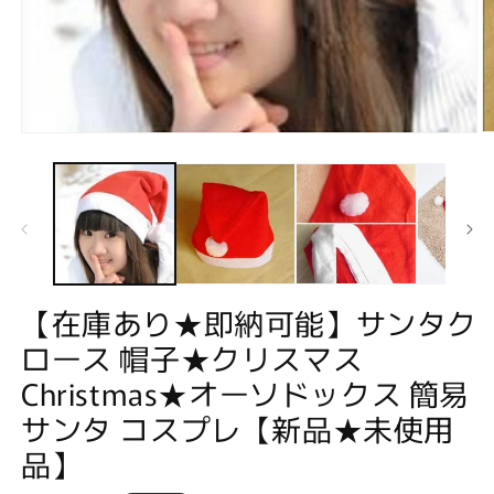
モ
ー
ダ
ル
で
メ
デ
ィ
ア
【在庫あり★即納可能】サンタク
(2
(1)
を
ロース 帽子★クリスマス
開
く
Christmas★オーソドックス 簡易
サンタ コスプレ【新品★未使用
品】