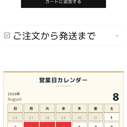
シ
シ
カートに追加する
ヤ
ヤ
機
機
動
動
戦
戦
ご注文から発送まで
艦
艦
ナ
ナ
デ
デ
シ
シ
コ
コ
1/6
1/6
ス
ス
営業日カレンダー
ケ
ケ
ー
ー
8
2026年
ル
ル
August
メ
メ
グ
グ
日
月
火
水
木
金
土
ミ・
ミ・
26
27
28
29
30
31
1
レ
レ
2
6
7
8