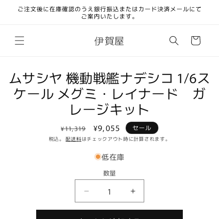
コンテ
ご注文後に在庫確認のうえ銀行振込またはカード決済メールにて
ンツに
ご案内いたします。
進む
カ
伊賀屋
ー
ト
商品情
ムサシヤ 機動戦艦ナデシコ 1/6ス
報にス
ケール メグミ・レイナード ガ
キップ
レージキット
通
セ
¥9,055
セール
¥11,319
常
ー
税込。
配送料
はチェックアウト時に計算されます。
価
ル
低在庫
格
価
数量
格
数
ム
ム
量
サ
サ