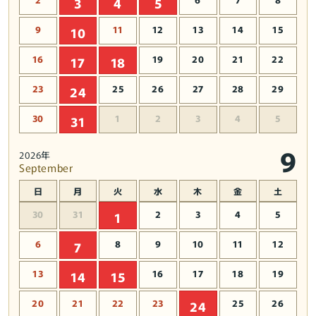
3
4
5
イ
イ
ナ
ナ
9
11
12
13
14
15
10
ー
ー
ド
ド
16
19
20
21
22
17
18
ガ
ガ
23
25
レ
26
レ
27
28
29
24
ー
ー
30
1
2
3
4
5
31
ジ
ジ
キ
キ
9
2026年
ッ
ッ
September
ト
ト
の
の
日
月
火
水
木
金
土
数
数
30
31
2
3
4
5
1
量
量
を
を
6
8
9
10
11
12
7
減
増
13
16
17
18
19
14
15
ら
や
す
す
20
21
22
23
25
26
24