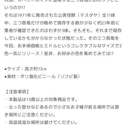
ミ
ミ
いうのか!?
ド
ド
それは1971年に発売された公害怪獣（マスダヤ）全11体
ル
ル
中、三つ首竜だけが極めて現存する数が少なく約23年前に
サ
サ
筆者が確認できたのはわずか3体。そもそも、それまで現存
イ
イ
しているかも分からなかった状態だった。その三つ首竜を
ズ
ズ
当
当
今回、お手頃価格とミドルというコレクタブルなサイズで3
時
時
色一気にリリース！是非、お好みの色を集めてみては!?
カ
カ
ラ
ラ
●サイズ：高さ約13㎝
ー
ー
●素材：ポリ塩化ビニール（ソフビ製）
オ
オ
マ
マ
【注意事項】
ー
ー
・本製品は15歳以上の対象商品です。
ジ
ジ
ュ
ュ
・尖った部分などあるので小さなお子様が居る場所では置
Ver
Ver
き場所にご注意ください。
(完
(完
・高温高湿な場所は避けてください。
成
成