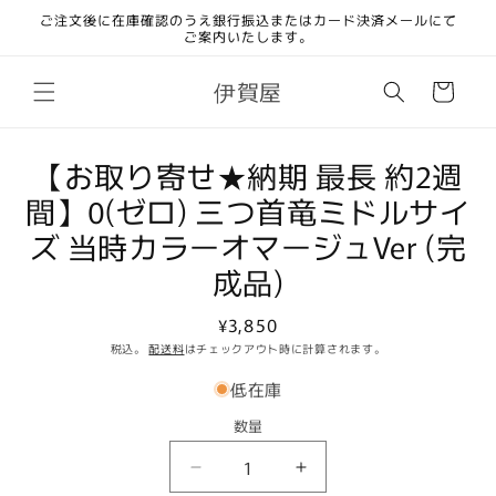
コンテ
ご注文後に在庫確認のうえ銀行振込またはカード決済メールにて
ンツに
ご案内いたします。
進む
カ
伊賀屋
ー
ト
商品情
【お取り寄せ★納期 最長 約2週
報にス
間】0(ゼロ) 三つ首竜ミドルサイ
キップ
ズ 当時カラーオマージュVer (完
成品)
通
¥3,850
常
税込。
配送料
はチェックアウト時に計算されます。
価
低在庫
格
数量
数
【お
【お