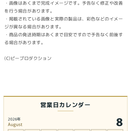
・画像はあくまで完成イメージです。予告なく修正や改善
品)
品)
を行う場合があります。
の
の
・掲載されている画像と実際の製品は、彩色などのイメー
数
数
ジが異なる場合があります。
量
量
を
を
・商品の発送時期はあくまで目安ですので予告なく前後す
減
増
る場合があります。
ら
や
す
す
(C)ピープロダクション
営業日カレンダー
8
2026年
August