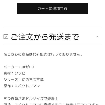
量
取
取
り
り
カートに追加する
寄
寄
せ
せ
★
★
納
納
ご注文から発送まで
期
期
最
最
長
長
約
約
※こちらの商品は代引販売は行っておりません。
2
2
週
週
メーカー：0(ゼロ)
間】
間】
素材：ソフビ
0(ゼ
0(ゼ
シリーズ：幻の三つ首竜
ロ)
ロ)
原作：スペクトルマン
三
三
つ
つ
首
首
三つ首竜がミドルサイズで登場！
竜
竜
何故、スペクトルマンに登場する三つ首竜が幻のソフビと