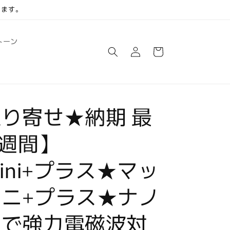
します。
ロ
カ
トーン
グ
ー
イ
ト
ン
り寄せ★納期 最
2週間】
mini+プラス★マッ
ニ+プラス★ナノ
ンで強力電磁波対