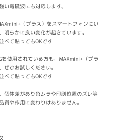
強い電磁波にも対応します。
ク
ス
ミ
GとMAXmini+（プラス）をスマートフォンにい
ニ
、明らかに良い変化が起きています。
+プ
並べて貼ってもOKです！
ラ
ス
 5Gを使用されている方も、MAXmini+（プラ
★
、ぜひお試しください。
ナ
ノ
並べて貼ってもOKです！
チ
タ
、個体差があり色ムラや印刷位置のズレ等
ン
品質や作用に変わりはありません。
で
強
力
電
磁
枚