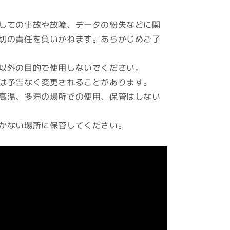
数
量
しての事故や故障、データの紛失などに関
を
切の責任を負いかねます。あらかじめご了
増
や
以外の目的で使用しないでください。
す
は予告なく変更されることがあります。
高温、多湿の場所での使用、保管はしない
かない場所に保管してください。