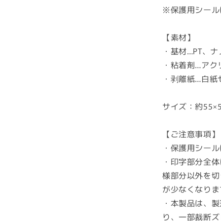
波
※保護用シール
対
策！
【素材】
MAXmini5G
と
・基材…PT、
の
・粘着剤…アク
併
・剥離紙…白紙
用
で
サイズ：約55×
究
極
の
【ご注意事項】
パ
・保護用シール
ワ
・印字部分全体
ー
様部分以外を切
ア
が少なくなりま
ッ
・本製品は、製
プ
の
り、一部裁断ズ