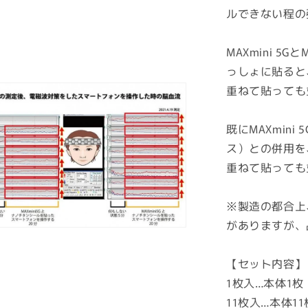
ルできない程の
ク
ス
ミ
MAXmini 5
ニ
っしょに貼ると
+プ
重ねて貼っても
ラ
ス
既にMAXmini
★
ス）との併用を
ナ
ノ
重ねて貼っても
チ
タ
※製造の都合上
ン
がありますが、
で
強
【セット内容】
力
電
1枚入…本体1枚
磁
11枚入…本体11