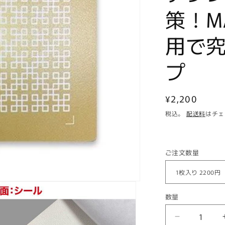
策！MA
用で
プ
通
¥2,200
常
税込。
配送料
はチェ
価
格
ご注文数量
数量
数
量
【お