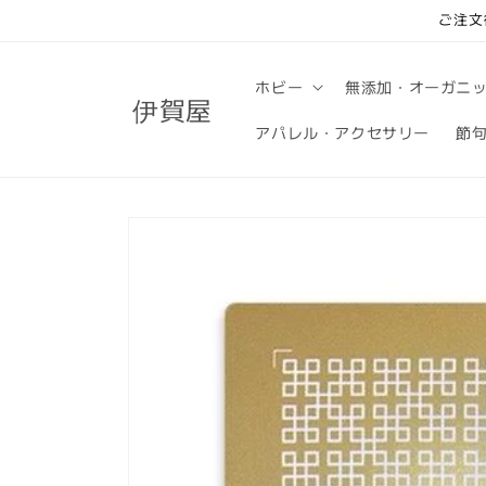
コンテ
ご注文
ンツに
進む
ホビー
無添加・オーガニ
伊賀屋
アパレル・アクセサリー
節
商品情
報にス
キップ