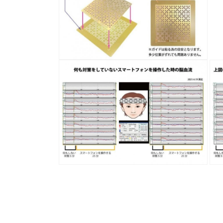
ル
で
メ
デ
ィ
ア
(5)
モ
を
ー
開
ダ
く
ル
で
メ
デ
ィ
ア
(4)
を
開
モ
モ
く
ー
ー
ダ
ダ
ル
ル
で
で
メ
メ
デ
デ