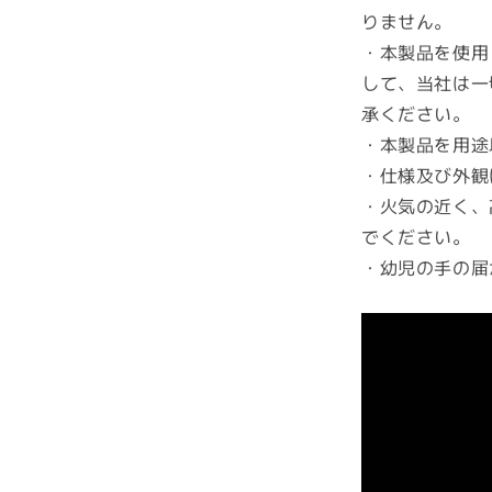
数
りません。
量
・本製品を使用
を
して、当社は一
減
承ください。
ら
・本製品を用途
す
・仕様及び外観
・火気の近く、
でください。
・幼児の手の届