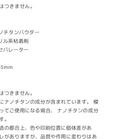
波
はつきません。
対
策！
MAXmini5G
と
ナノチタンパウダー
の
リル系粘着剤
併
セパレーター
用
で
55mm
究
極
の
パ
はつきません。
ワ
にナノチタンの成分が含まれています。 模
ー
ってご使用になる場合、 ナノチタンの成分
ア
す。
ッ
造の都合上、色や印刷位置に個体差があ
プ
の
レがありますが、品質や作用に変わりはあ