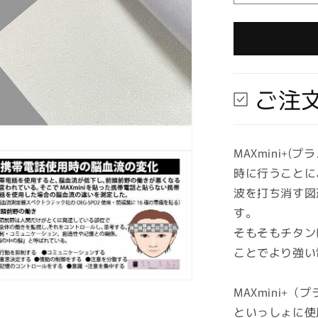
取
り
寄
せ
★
ご注
納
期
最
長
MAXmini+
約
時に行うことに
2
波を打ち消す図
週
す。
間】
そもそもチタン
MAXmini+
ラ
ことでより強い
ス
★
MAXmini+（
マ
といっしょに使用
ッ