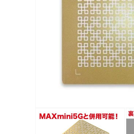
モ
ー
ダ
ル
で