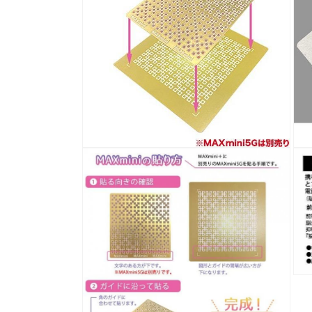
メ
デ
ィ
ア
(1)
を
開
く
モ
モ
ー
ー
ダ
ダ
ル
ル
で
で
メ
メ
デ
デ
ィ
ィ
ア
ア
(2)
(3)
を
を
モ
開
開
ー
く
く
ダ