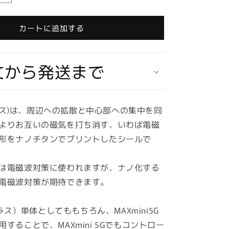
取
り
カートに追加する
寄
せ
★
文から発送まで
納
期
最
長
(プラス)は、周辺への拡散と中心部への集中を同
約
よりお互いの磁気を打ち消す、いわば電磁
2
形をナノチタンでプリントしたシールで
週
間】
は電磁波対策に使われますが、ナノ化する
プ
MAXmini+プ
ラ
電磁波対策が期待できます。
ス
★
プラス）単体としてももちろん、MAXmini5G
マ
することで、MAXmini 5Gでもコントロー
ッ