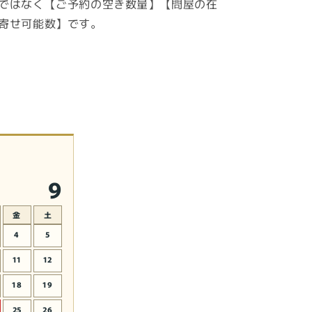
ではなく【ご予約の空き数量】【問屋の在
寄せ可能数】です。
9
金
土
4
5
11
12
18
19
25
26