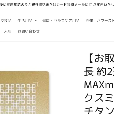
後に在庫確認のうえ銀行振込またはカード決済メールにて ご案内いた
ック食品
生活用品
健康・セルフケア用品
開運・パワース
句・人形
お問い合わせ
【お取
長 約
MAX
クスミ
チタ