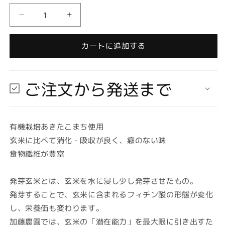
量
【お
【お
取
取
り
り
カートに追加する
寄
寄
せ
せ
★
★
ご注文から発送まで
納
納
期
期
最
最
有機栽培あきたこまち使用
長
長
玄米に比べて消化・吸収が良く、癖のない味
約
約
2
2
食物繊維が豊富
週
週
間】
間】
発芽玄米とは、玄米を水に浸し少し発芽させたもの。
加
加
発芽することで、玄米に含まれるフィチン酸の形態が変化
藤
藤
し、栄養価も変わります。
農
農
加藤農園では、玄米の「潜在能力」を最大限に引き出すた
園
園