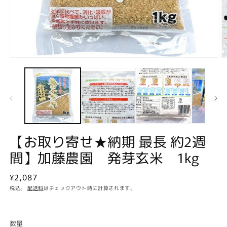
モ
ー
ダ
ル
で
メ
デ
ィ
ア
【お取り寄せ★納期 最長 約2週
(1)
(2
を
間】加藤農園 発芽玄米 1kg
開
く
通
¥2,087
常
税込。
配送料
はチェックアウト時に計算されます。
価
格
数量
数