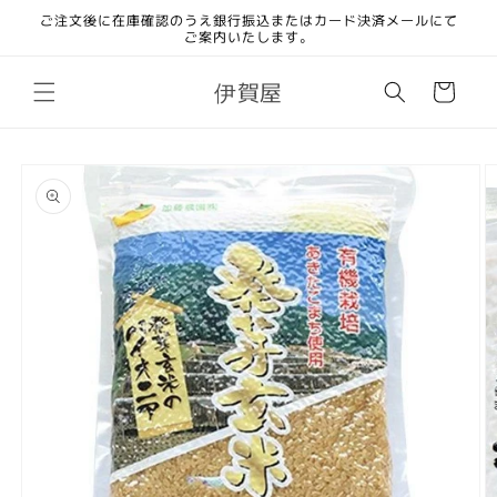
コンテ
ご注文後に在庫確認のうえ銀行振込またはカード決済メールにて
ンツに
ご案内いたします。
進む
カ
伊賀屋
ー
ト
商品情
報にス
キップ