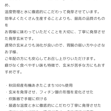
め、
発
発
芽
芽
温度管理と水に徹底的にこだわって発芽させています。
玄
玄
効率よくたくさん生産することよりも、最高の品質のもの
米
米
を
1kg
1kg
お客様に味わっていただくことを大切に、丁寧に発芽させ
の
の
た発芽玄米です。
数
数
通常の玄米よりも消化が良いので、胃腸の弱い方や小さな
量
量
お子様、
を
を
減
増
ご年配の方にも安心してお召し上がりいただけます。
ら
や
癖がなく食べやすい味も特徴で、玄米が苦手な方にもおす
す
す
すめです。
・秋田県産有機あきたこまち100%使用
・玄米を発芽させ、フィチン酸の形態を変化させた
・炊飯器で手軽に炊ける
・最適な温度と水に徹底的にこだわり丁寧に発芽させた