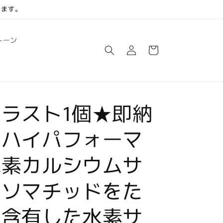
します。
ロ
カ
トーン
グ
ー
イ
ト
ン
ラスト1個★即納
】ハイパフォーマ
水素カルシウムサ
★ソマチッドをた
り含有した水素サ