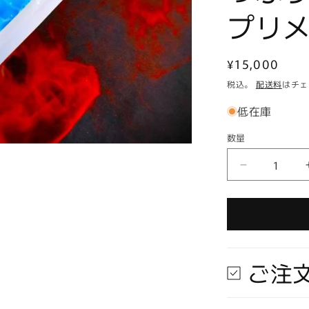
プリ
通
¥15,000
常
税込。
配送料
はチェ
価
低在庫
格
数量
数
量
【在
庫
ラ
ス
ト
1
ご注
個
★
即