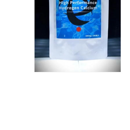
モ
ー
ダ
ル
で
メ
デ
ィ
ア
(2)
を