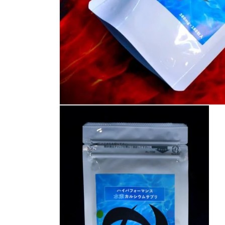
モ
ー
ダ
ル
で
メ
デ
ィ
ア
(1)
を
開
く