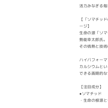
納
活力みなぎる毎
可
能】
【「ソマチッド
ハ
ージ】
イ
生命の源「ソマ
パ
フ
勢能幸太郎氏。
ォ
その情熱と技術
ー
マ
ハイパフォーマ
ン
カルシウムとい
ス
できる画期的な
水
素
カ
【注目成分】
ル
●ソマチッド
シ
・生命の根源と
ウ
ム