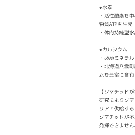
●水素
サ
プ
・活性酸素を中
リ
物質ATPを生成
★
・体内持続型水
ソ
マ
●カルシウム
チ
・必須ミネラル
ッ
ド
・北海道八雲町
を
ムを豊富に含有
た
っ
【ソマチッドが
ぷ
研究によりソマ
り
リアに供給する
含
有
ソマチッドが不
し
発揮できません
た