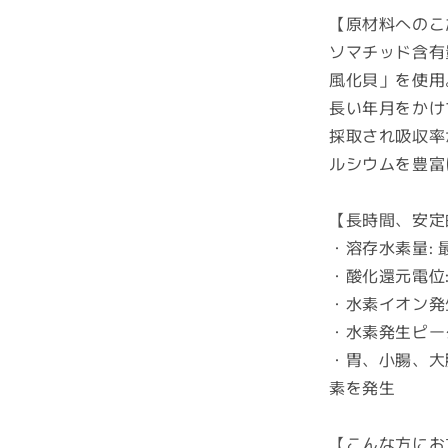
水
【原材料へのこ
素
ソマチッド含有
サ
風化貝」を使用
プ
リ
長い年月をかけ
メ
採取され吸収率
ン
ルシウムを豊富
ト
の
【長時間、安定
数
・溶存水素量: 最大
量
を
・酸化還元電位: 
減
・水素イオン発生量
ら
・水素発生ピーク
す
・胃、小腸、大
素を発生
【こんな方にお