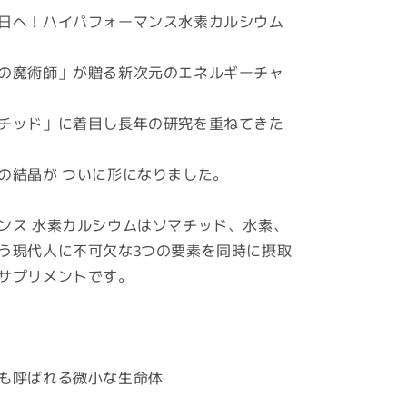
納
日へ！ハイパフォーマンス水素カルシウム
可
能】
の魔術師」が贈る新次元のエネルギーチャ
ハ
イ
チッド」に着目し長年の研究を重ねてきた
パ
フ
ォ
の結晶が ついに形になりました。
ー
マ
ンス 水素カルシウムはソマチッド、水素、
ン
う現代人に不可欠な3つの要素を同時に摂取
ス
サプリメントです。
水
素
カ
ル
シ
も呼ばれる微小な生命体
ウ
ム