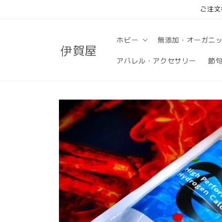
コンテ
ご注文
ンツに
進む
ホビー
無添加・オーガニ
伊賀屋
アパレル・アクセサリー
節
商品情
報にス
キップ