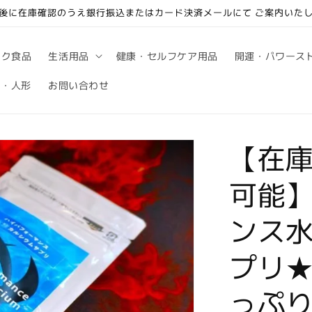
後に在庫確認のうえ銀行振込またはカード決済メールにて ご案内いた
ック食品
生活用品
健康・セルフケア用品
開運・パワース
句・人形
お問い合わせ
【在庫
可能
ンス
プリ
っぷ