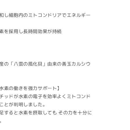
サ
プ
和し細胞内のミトコンドリアでエネルギー
リ
★
素を採用し長時間効果が持続
ソ
マ
チ
ッ
ド
産の「八雲の風化貝」由来の善玉カルシウ
を
た
っ
水素の働きを強力サポート】
ぷ
チッドが水素の電子を効率よくミトコンド
り
ことが判明しました。
含
有
足すると水素を摂取しても その力を十分に
し
。
た