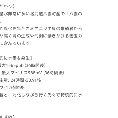
水
だわり】
素
量が非常に多い北海道八雲町産の「八雲の
サ
。
プ
リ
て風化されたカミオニシキ貝の堆積層から
メ
が高く骨の生成や代謝に働きかける善玉カ
ン
に含んでいます。
ト
の
的に水素を発生】
数
1565ppb (36時間後)
量
を
最大マイナス588mV (36時間後)
増
: 24時間で3.91垓
や
: 12時間後
す
腸と、消化しながら行く先々で持続的に水
すすめ】