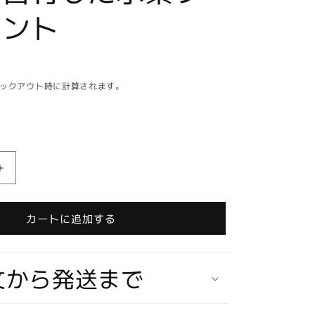
メント
ックアウト時に計算されます。
【在
庫
ラ
カートに追加する
ス
ト
1
文から発送まで
個
★
即