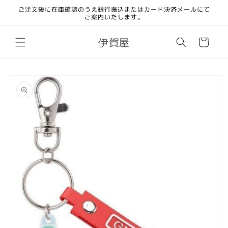
コンテ
ご注文後に在庫確認のうえ銀行振込またはカード決済メールにて
ンツに
ご案内いたします。
進む
カ
伊賀屋
ー
ト
商品情
報にス
キップ