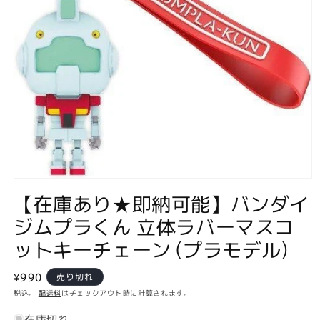
モ
【在庫あり★即納可能】バンダイ
ー
ダ
ジムプラくん 立体ラバーマスコ
ル
で
ットキーチェーン (プラモデル)
メ
デ
ィ
通
¥990
売り切れ
ア
常
税込。
配送料
はチェックアウト時に計算されます。
(1)
価
を
在庫切れ