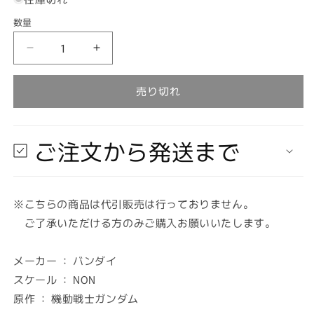
開
格
く
数量
数
量
【在
【在
庫
庫
あ
あ
売り切れ
り
り
★
★
即
即
ご注文から発送まで
納
納
可
可
能】
能】
※こちらの商品は代引販売は行っておりません。
バ
バ
ご了承いただける方のみご購入お願いいたします。
ン
ン
ダ
ダ
イ
イ
メーカー ： バンダイ
ジ
ジ
スケール ： NON
ム
ム
原作 ： 機動戦士ガンダム
プ
プ