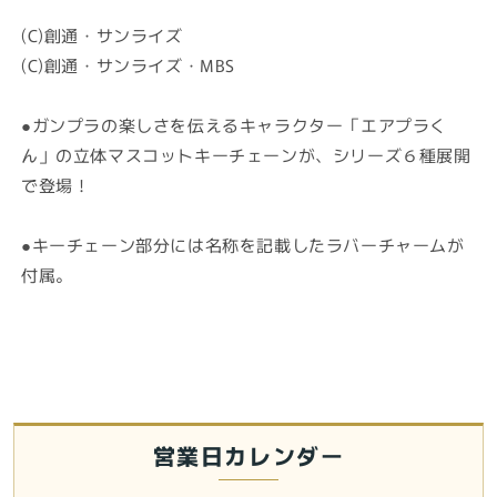
ラ
ラ
(C)創通・サンライズ
く
く
(C)創通・サンライズ・MBS
ん
ん
立
立
体
体
●ガンプラの楽しさを伝えるキャラクター「エアプラく
ラ
ラ
ん」の立体マスコットキーチェーンが、シリーズ６種展開
バ
バ
で登場！
ー
ー
マ
マ
●キーチェーン部分には名称を記載したラバーチャームが
ス
ス
付属。
コ
コ
ッ
ッ
ト
ト
キ
キ
ー
ー
チ
チ
ェ
ェ
営業日カレンダー
ー
ー
ン
ン