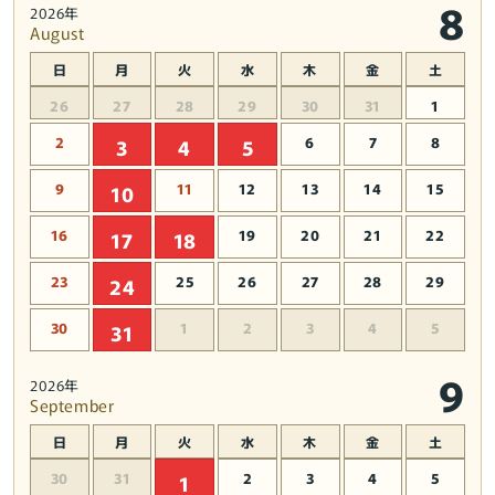
8
2026年
(プ
(プ
August
ラ
ラ
日
月
火
水
木
金
土
モ
モ
デ
デ
26
27
28
29
30
31
1
ル)
ル)
2
6
7
8
3
4
5
の
の
数
数
9
11
12
13
14
15
10
量
量
16
19
20
21
22
17
18
を
を
減
増
23
25
26
27
28
29
24
ら
や
す
す
30
1
2
3
4
5
31
9
2026年
September
日
月
火
水
木
金
土
30
31
2
3
4
5
1