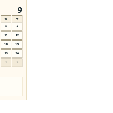
ラ
9
イ
ア
金
土
イ
の
4
5
数
11
12
量
を
18
19
増
25
26
や
す
2
3