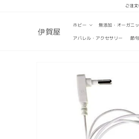
コンテ
ご注文
ンツに
進む
ホビー
無添加・オーガニ
伊賀屋
アパレル・アクセサリー
節
商品情
報にス
キップ