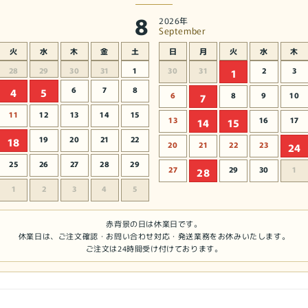
ラ
8
イ
2026年
September
ア
火
水
木
金
土
日
月
火
水
木
イ
の
28
29
30
31
1
30
31
2
3
1
数
6
7
8
4
5
6
8
9
10
7
量
11
12
13
14
15
を
13
16
17
14
15
減
19
20
21
22
18
20
21
22
23
24
ら
25
26
27
28
29
す
27
29
30
1
28
1
2
3
4
5
赤背景の日は休業日です。
休業日は、ご注文確認・お問い合わせ対応・発送業務をお休みいたします。
ご注文は24時間受け付けております。