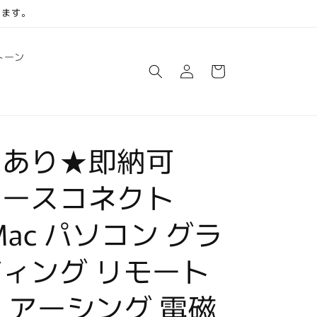
します。
ロ
カ
トーン
グ
ー
イ
ト
ン
庫あり★即納可
アースコネクト
Mac パソコン グラ
ィング リモート
 アーシング 電磁