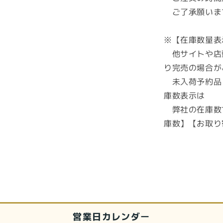
ご了承願いま
ン
グ
リ
※【在庫数量表
モ
他サイトや店
ー
り完売の場合が
ト
未入荷予約品
ワ
庫数表示は
ー
ク
弊社の在庫数
ア
庫数】【お取り
ー
シ
ン
グ
電
磁
波
ド
営業日カレンダー