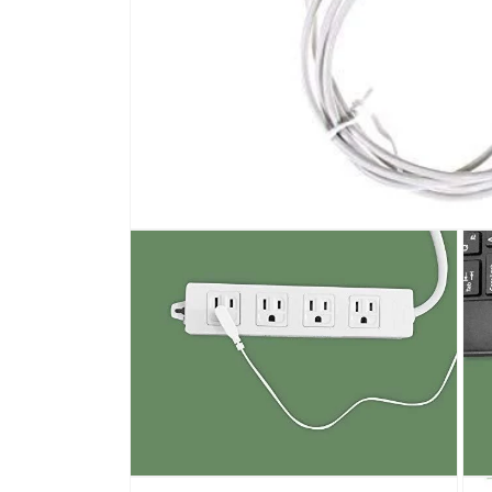
モ
ー
ダ
ル
で
メ
デ
ィ
ア
(1)
を
開
く
モ
モ