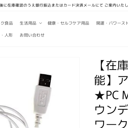
後に在庫確認のうえ銀行振込またはカード決済メールにて ご案内いた
ック食品
生活用品
健康・セルフケア用品
開運・パワース
句・人形
お問い合わせ
【在
能】
★PC 
ウンデ
ワーク