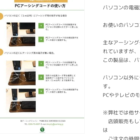
ア
パソコンの電磁
ー
ス
お使いのパソコ
コ
ネ
主なアーシング
ク
れていますが、
ト
★PC
この製品は、パ
Mac
パ
パソコン以外に
ソ
す。
コ
PCやテレビの
ン
グ
ラ
※弊社では他サ
ウ
店頭販売もし
ン
は
デ
ご注文の時間
ィ