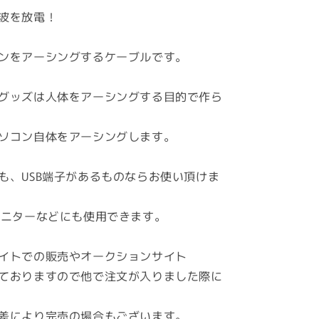
ア
波を放電！
ー
ス
ンをアーシングするケーブルです。
コ
ネ
グッズは人体をアーシングする目的で作ら
ク
ト
★PC
ソコン自体をアーシングします。
Mac
パ
も、USB端子があるものならお使い頂けま
ソ
コ
モニターなどにも使用できます。
ン
グ
ラ
イトでの販売やオークションサイト
ウ
ておりますので他で注文が入りました際に
ン
デ
差により完売の場合もございます。
ィ