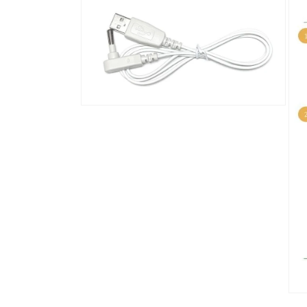
ー
ー
ダ
ダ
ル
ル
で
で
メ
メ
デ
デ
ィ
ィ
ア
ア
(2)
(3)
モ
を
を
ー
開
開
ダ
く
く
ル
で
メ
デ
ィ
ア
(4)
を
開
く
モ