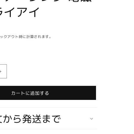
ライアイ
ックアウト時に計算されます。
【在
庫
あ
カートに追加する
り
★
即
文から発送まで
納
可
能】