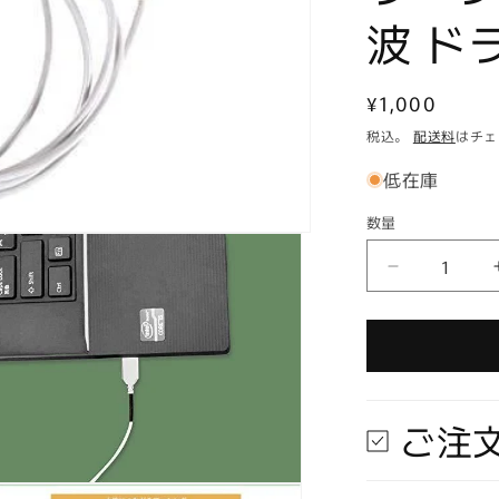
波 ド
通
¥1,000
常
税込。
配送料
はチェ
価
低在庫
格
数量
数
量
【在
庫
あ
り
★
即
ご注
納
可
能】