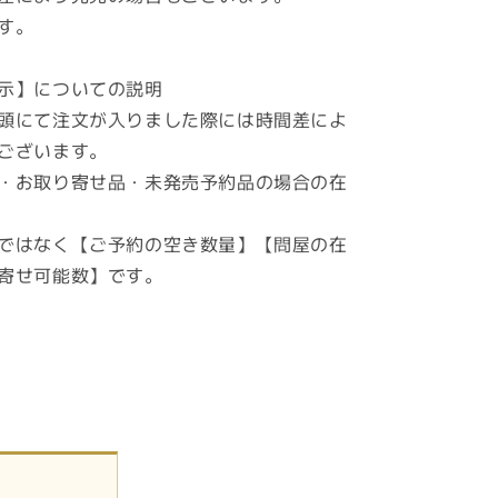
す。
ン
グ
リ
示】についての説明
モ
頭にて注文が入りました際には時間差によ
ー
ございます。
ト
・お取り寄せ品・未発売予約品の場合の在
ワ
ー
ク
ではなく【ご予約の空き数量】【問屋の在
ア
寄せ可能数】です。
ー
シ
ン
グ
電
磁
波
ド