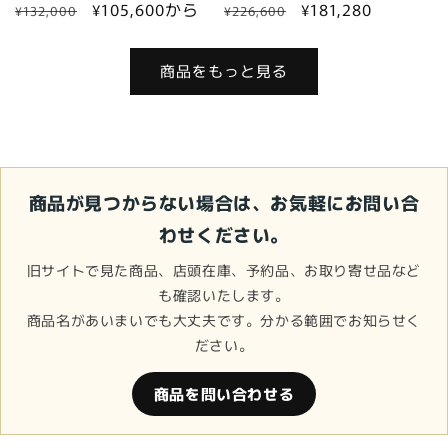
通
セ
¥105,600から
通
セ
¥181,280
¥132,000
¥226,600
常
ー
常
ー
価
ル
価
ル
商品をもっと見る
格
価
格
価
格
格
商品が見つからない場合は、お気軽にお問い合
わせください。
旧サイトで見た商品、店頭在庫、予約品、お取り寄せ品など
も確認いたします。
商品名があいまいでも大丈夫です。分かる範囲でお知らせく
ださい。
商品を問い合わせる