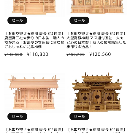
セール
セール
【お取り寄せ★納期 最長 約2週間】
【お取り寄せ★納期 最長 約2週間】
鹿屋野三社★安心の日本製！職人の
大型高級神棚 マス組付五社・大★
技が光る！お部屋の雰囲気に合わせ
安心の日本製！職人の技を結集した
ておしゃれに祀る神棚
手作りの逸品！
通
セ
¥118,800
通
セ
¥120,560
¥148,500
¥150,700
常
ー
常
ー
価
ル
価
ル
格
価
格
価
格
格
セール
セール
【お取り寄せ★納期 最長 約2週間】
【お取り寄せ★納期 最長 約2週間】