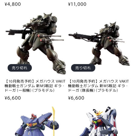
通
¥4,800
通
¥11,000
常
常
価
価
格
格
売り切れ
売り切れ
【10月発売予約】メガハウス VAKIT
【10月発売予約】メガハウス VAKIT
機動戦士ガンダム 新MS戦記 ギラ・
機動戦士ガンダム 新MS戦記 ギラ・
ドーガ (一般機) (プラモデル)
ドーガ (隊長機) (プラモデル)
通
¥6,600
通
¥6,600
常
常
価
価
格
格