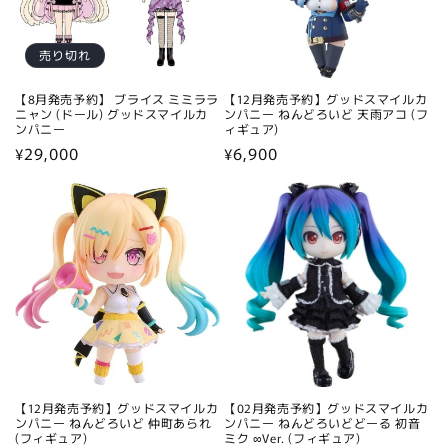
売り切れ
【8月発売予約】 ブライス ミミララ
【12月発売予約】グッドスマイルカ
ニャン (ドール) グッドスマイルカ
ンパニー ねんどろいど 天雨アコ (フ
ンパニー
ィギュア)
通
¥29,000
通
¥6,900
常
常
価
価
格
格
【12月発売予約】グッドスマイルカ
【02月発売予約】グッドスマイルカ
ンパニー ねんどろいど 仲町あられ
ンパニー ねんどろいどどーる 初音
(フィギュア)
ミク ∞Ver. (フィギュア)