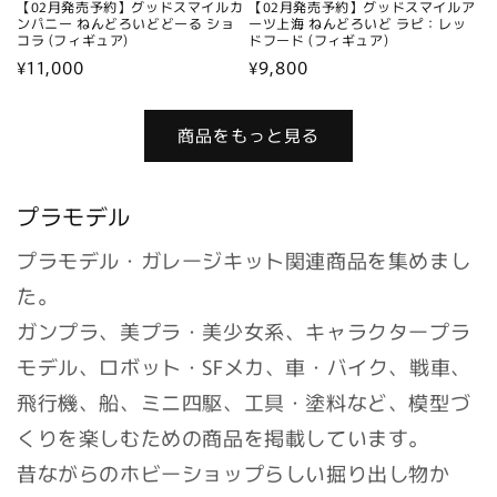
【02月発売予約】グッドスマイルカ
【02月発売予約】グッドスマイルア
ンパニー ねんどろいどどーる ショ
ーツ上海 ねんどろいど ラピ：レッ
コラ (フィギュア)
ドフード (フィギュア)
通
¥11,000
通
¥9,800
常
常
価
価
商品をもっと見る
格
格
プラモデル
プラモデル・ガレージキット関連商品を集めまし
た。
ガンプラ、美プラ・美少女系、キャラクタープラ
モデル、ロボット・SFメカ、車・バイク、戦車、
飛行機、船、ミニ四駆、工具・塗料など、模型づ
くりを楽しむための商品を掲載しています。
昔ながらのホビーショップらしい掘り出し物か