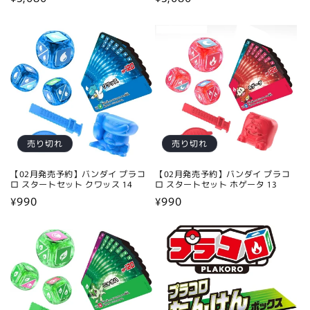
常
常
価
価
格
格
売り切れ
売り切れ
【02月発売予約】バンダイ プラコ
【02月発売予約】バンダイ プラコ
ロ スタートセット クワッス 14
ロ スタートセット ホゲータ 13
通
¥990
通
¥990
常
常
価
価
格
格