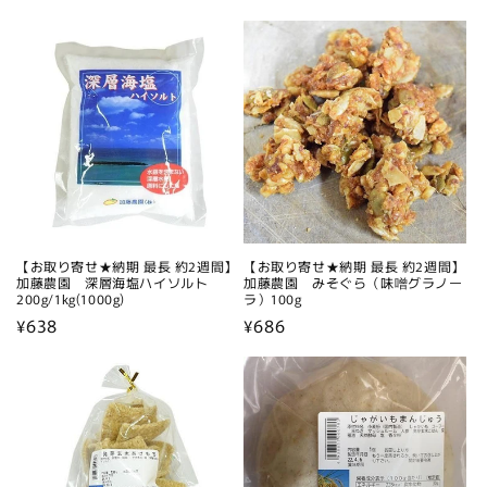
常
価
価
格
格
【お取り寄せ★納期 最長 約2週間】
【お取り寄せ★納期 最長 約2週間】
加藤農園 深層海塩ハイソルト
加藤農園 みそぐら（味噌グラノー
200g/1kg(1000g)
ラ）100g
通
¥638
通
¥686
常
常
価
価
格
格