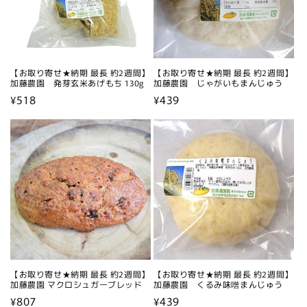
【お取り寄せ★納期 最長 約2週間】
【お取り寄せ★納期 最長 約2週間】
加藤農園 発芽玄米あげもち 130g
加藤農園 じゃがいもまんじゅう
通
¥518
通
¥439
常
常
価
価
格
格
【お取り寄せ★納期 最長 約2週間】
【お取り寄せ★納期 最長 約2週間】
加藤農園 マクロシュガーブレッド
加藤農園 くるみ味噌まんじゅう
通
¥807
通
¥439