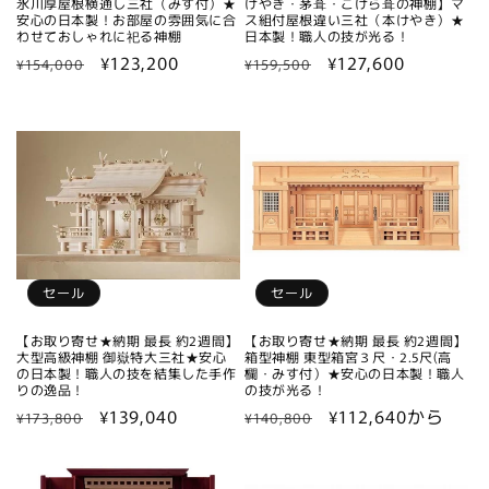
氷川厚屋根横通し三社（みす付）★
けやき・茅葺・こけら葺の神棚】マ
安心の日本製！お部屋の雰囲気に合
ス組付屋根違い三社（本けやき）★
わせておしゃれに祀る神棚
日本製！職人の技が光る！
通
セ
¥123,200
通
セ
¥127,600
¥154,000
¥159,500
常
ー
常
ー
価
ル
価
ル
格
価
格
価
格
格
セール
セール
【お取り寄せ★納期 最長 約2週間】
【お取り寄せ★納期 最長 約2週間】
大型高級神棚 御嶽特大三社★安心
箱型神棚 東型箱宮３尺・2.5尺(高
の日本製！職人の技を結集した手作
欄・みす付）★安心の日本製！職人
りの逸品！
の技が光る！
通
セ
¥139,040
通
セ
¥112,640から
¥173,800
¥140,800
常
ー
常
ー
価
ル
価
ル