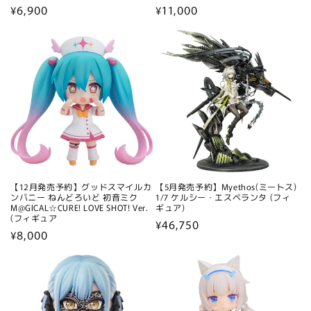
通
¥6,900
通
¥11,000
常
常
価
価
格
格
【12月発売予約】グッドスマイルカ
【5月発売予約】Myethos(ミートス)
ンパニー ねんどろいど 初音ミク
1/7 ケルシー・エスペランタ (フィ
M@GICAL☆CURE! LOVE SHOT! Ver.
ギュア)
(フィギュア
通
¥46,750
通
¥8,000
常
常
価
価
格
格