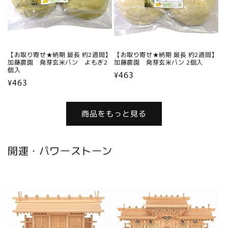
【お取り寄せ★納期 最長 約2週間】
【お取り寄せ★納期 最長 約2週間】
加藤農園 発芽玄米パン よもぎ2
加藤農園 発芽玄米パン 2個入
個入
通
¥463
通
¥463
常
常
価
価
格
商品をもっと見る
格
開運・パワーストーン