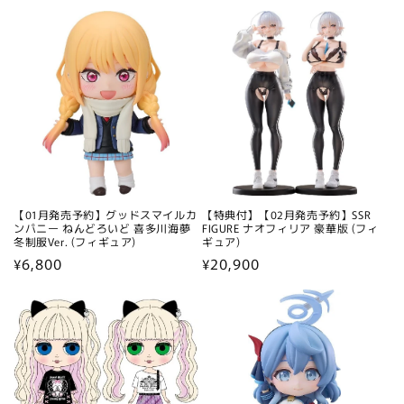
【01月発売予約】グッドスマイルカ
【特典付】【02月発売予約】SSR
ンパニー ねんどろいど 喜多川海夢
FIGURE ナオフィリア 豪華版 (フィ
冬制服Ver. (フィギュア)
ギュア)
通
¥6,800
通
¥20,900
常
常
価
価
格
格