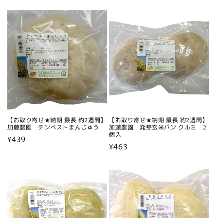
常
常
価
価
格
格
【お取り寄せ★納期 最長 約2週間】
【お取り寄せ★納期 最長 約2週間】
加藤農園 テンペストまんじゅう
加藤農園 発芽玄米パン クルミ 2
個入
通
¥439
通
¥463
常
常
価
価
格
格