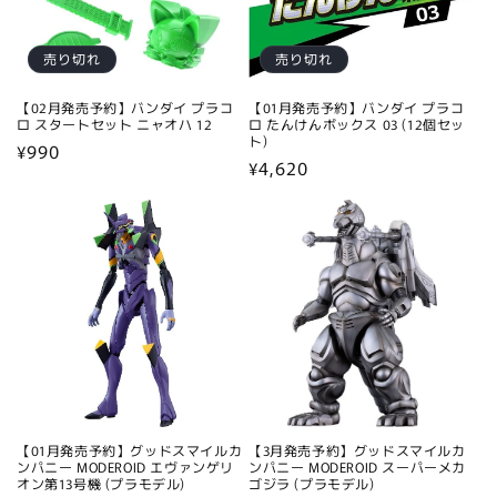
売り切れ
売り切れ
【02月発売予約】バンダイ プラコ
【01月発売予約】バンダイ プラコ
ロ スタートセット ニャオハ 12
ロ たんけんボックス 03 (12個セッ
ト)
通
¥990
通
¥4,620
常
常
価
価
格
格
【01月発売予約】グッドスマイルカ
【3月発売予約】グッドスマイルカ
ンパニー MODEROID エヴァンゲリ
ンパニー MODEROID スーパーメカ
オン第13号機 (プラモデル)
ゴジラ (プラモデル)