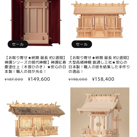
格
価
格
価
格
格
セール
セール
【お取り寄せ★納期 最長 約2週間】
【お取り寄せ★納期 最長 約2週間】
神護シリーズの現代神棚】神護紅春
大型高級神棚 鵬通し三社★安心の
慶塗仕上（木曽ひのき）★安心の日
日本製！職人の技を結集した手作り
本製！職人の技が光る！
の逸品！
通
セ
¥149,600
通
セ
¥158,400
¥187,000
¥198,000
常
ー
常
ー
価
ル
価
ル
格
価
格
価
格
格