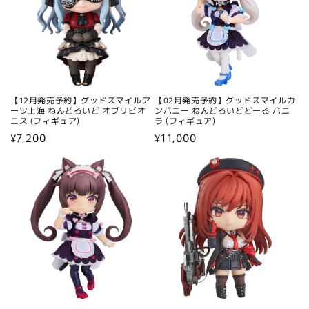
【12月発売予約】グッドスマイルア
【02月発売予約】グッドスマイルカ
ーツ上海 ねんどろいど オブリビオ
ンパニー ねんどろいどどーる バニ
ニス (フィギュア)
ラ (フィギュア)
通
¥7,200
通
¥11,000
常
常
価
価
格
格