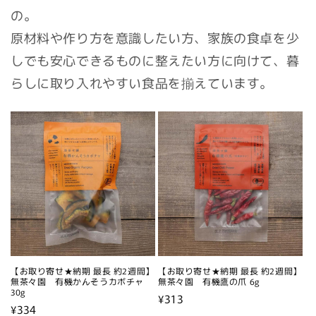
の。
原材料や作り方を意識したい方、家族の食卓を少
しでも安心できるものに整えたい方に向けて、暮
らしに取り入れやすい食品を揃えています。
【お取り寄せ★納期 最長 約2週間】
【お取り寄せ★納期 最長 約2週間】
無茶々園 有機かんそうカボチャ
無茶々園 有機鷹の爪 6g
30g
通
¥313
通
¥334
常