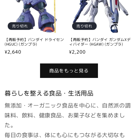
売り切れ
売り切れ
【再販予約】バンダイ ドライセン
【再販予約】バンダイ ガンダムXデ
(HGUC) (ガンプラ)
ィバイダー (HGAW) (ガンプラ)
通
¥2,640
通
¥2,200
常
常
価
価
商品をもっと見る
格
格
暮らしを整える食品・生活用品
無添加・オーガニック食品を中心に、自然派の調
味料、飲料、健康食品、お菓子などを集めまし
た。
毎日の食事は、体にも心にもつながる大切なも