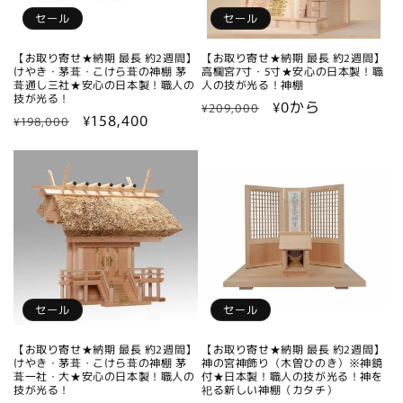
セール
セール
【お取り寄せ★納期 最長 約2週間】
【お取り寄せ★納期 最長 約2週間】
けやき・茅葺・こけら葺の神棚 茅
高欄宮7寸・5寸★安心の日本製！職
葺通し三社★安心の日本製！職人の
人の技が光る！神棚
技が光る！
通
セ
¥0から
¥209,000
通
セ
¥158,400
¥198,000
常
ー
常
ー
価
ル
価
ル
格
価
格
価
格
格
セール
セール
【お取り寄せ★納期 最長 約2週間】
【お取り寄せ★納期 最長 約2週間】
けやき・茅葺・こけら葺の神棚 茅
神の宮神飾り（木曽ひのき）※神鏡
葺一社・大★安心の日本製！職人の
付★日本製！職人の技が光る！神を
技が光る！
祀る新しい神棚（カタチ）