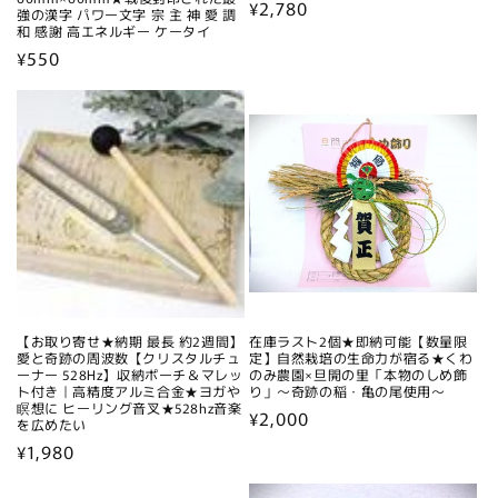
通
¥2,780
強の漢字 パワー文字 宗 主 神 愛 調
和 感謝 高エネルギー ケータイ
常
通
¥550
価
常
格
価
格
【お取り寄せ★納期 最長 約2週間】
在庫ラスト2個★即納可能【数量限
愛と奇跡の周波数【クリスタルチュ
定】自然栽培の生命力が宿る★くわ
ーナー 528Hz】収納ポーチ＆マレッ
のみ農園×旦開の里「本物のしめ飾
ト付き｜高精度アルミ合金★ヨガや
り」～奇跡の稲・亀の尾使用～
瞑想に ヒーリング音叉★528hz音楽
通
¥2,000
を広めたい
常
通
¥1,980
価
常
格