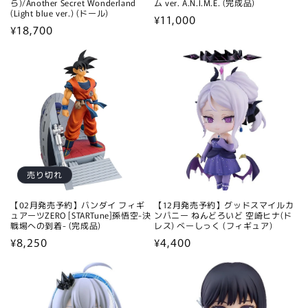
ら)/Another Secret Wonderland
ム ver. A.N.I.M.E. (完成品)
(Light blue ver.) (ドール)
通
¥11,000
通
¥18,700
常
常
価
価
格
格
売り切れ
【02月発売予約】バンダイ フィギ
【12月発売予約】グッドスマイルカ
ュアーツZERO [STARTune]孫悟空-決
ンパニー ねんどろいど 空崎ヒナ(ド
戦場への到着- (完成品)
レス) べーしっく (フィギュア)
通
¥8,250
通
¥4,400
常
常
価
価
格
格