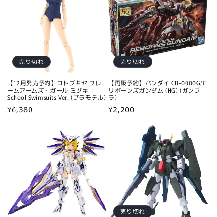
売り切れ
売り切れ
【12月発売予約】コトブキヤ フレ
【再販予約】バンダイ CB-0000G/C
ームアームズ・ガール ミヅキ
リボーンズガンダム (HG) (ガンプ
School Swimsuits Ver. (プラモデル)
ラ)
通
¥6,380
通
¥2,200
常
常
価
価
格
格
売り切れ