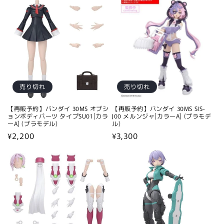
価
格
格
売り切れ
売り切れ
【再販予約】バンダイ 30MS オプシ
【再販予約】バンダイ 30MS SIS-
ョンボディパーツ タイプSU01[カラ
J00 メルンジャ[カラーA] (プラモデ
ーA] (プラモデル)
ル)
通
¥2,200
通
¥3,300
常
常
価
価
格
格