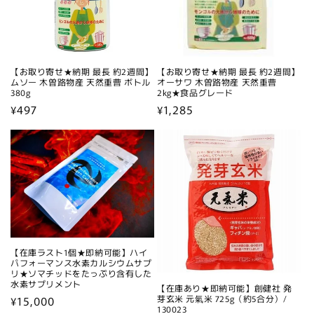
【お取り寄せ★納期 最長 約2週間】
【お取り寄せ★納期 最長 約2週間】
ムソー 木曽路物産 天然重曹 ボトル
オーサワ 木曽路物産 天然重曹
380g
2kg★食品グレード
通
¥497
通
¥1,285
常
常
価
価
格
格
【在庫ラスト1個★即納可能】ハイ
パフォーマンス水素カルシウムサプ
リ★ソマチッドをたっぷり含有した
水素サプリメント
【在庫あり★即納可能】創健社 発
通
¥15,000
芽玄米 元氣米 725g（約5合分）/
130023