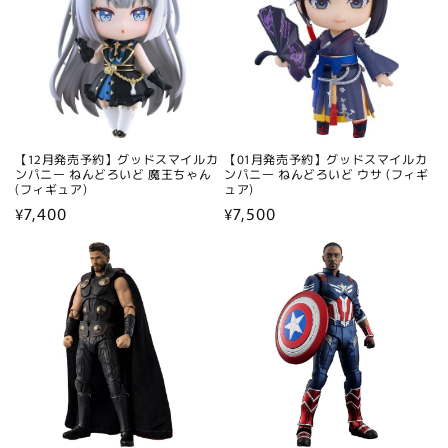
【12月発売予約】グッドスマイルカ
【01月発売予約】グッドスマイルカ
ンパニー ねんどろいど 魔王ちゃん
ンパニー ねんどろいど ウサ (フィギ
(フィギュア)
ュア)
通
¥7,400
通
¥7,500
常
常
価
価
格
格