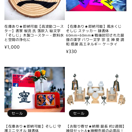
在庫あり★即納可能【高波動コース
【在庫あり★即納可能】風水くじ
ター】書家 桜流 氏 落款入 秘文字
そしじ ステッカー 隷書体
「そしじ」木製コースター - 飲料水
60mm×60mm★戦後封印された最
と空間の浄化に
強の漢字 パワー文字 宗 主 神 愛 調
和 感謝 高エネルギー ケータイ
通
¥1,000
通
¥330
常
常
価
価
格
格
セール
セール
【在庫あり★即納可能】そしじ 守
【お取り寄せ★納期 最長 約2週間】
護ミニタオル 隷書体
神具セットA★神棚売場の必需品！