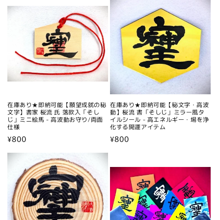
価
格
在庫あり★即納可能【願望成就の秘
在庫あり★即納可能【秘文字・高波
文字】書家 桜流 氏 落款入「そし
動】桜流 書「そしじ」ミラー風タ
じ」ミニ絵馬 - 高波動お守り/両面
イルシール - 高エネルギー・場を浄
仕様
化する開運アイテム
通
¥800
通
¥800
常
常
価
価
格
格