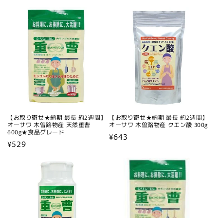
常
常
価
価
格
格
【お取り寄せ★納期 最長 約2週間】
【お取り寄せ★納期 最長 約2週間】
オーサワ 木曽路物産 天然重曹
オーサワ 木曽路物産 クエン酸 300g
600g★食品グレード
通
¥643
通
¥529
常
常
価
価
格
格