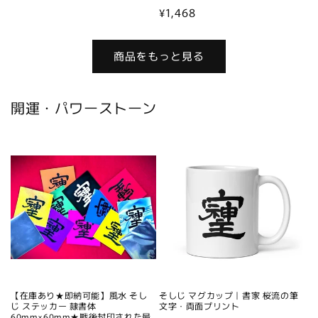
常
通
¥1,468
価
常
格
価
商品をもっと見る
格
開運・パワーストーン
【在庫あり★即納可能】風水 そし
そしじ マグカップ｜書家 桜流の筆
じ ステッカー 隷書体
文字・両面プリント
60mm×60mm★戦後封印された最