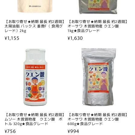
【お取り寄せ★納期 最長 約2週間】
【お取り寄せ★納期 最長 約2週間】
太陽油脂 パックス 重曹F（ 食用グ
オーサワ 木曽路物産 クエン酸
レード）2kg
1kg★食品グレード
通
¥1,155
通
¥1,630
常
常
価
価
格
格
【お取り寄せ★納期 最長 約2週間】
【お取り寄せ★納期 最長 約2週間】
ムソー 木曽路物産 クエン酸 ボ
オーサワ 木曽路物産 クエン酸
トル 320g★食品グレード
600g★食品グレード
通
¥756
通
¥994