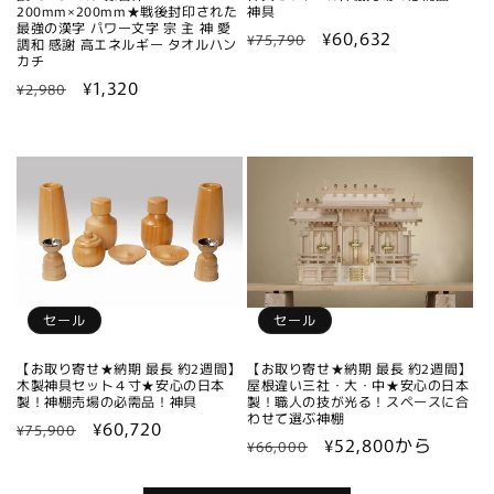
200mm×200mm★戦後封印された
神具
最強の漢字 パワー文字 宗 主 神 愛
通
セ
¥60,632
¥75,790
調和 感謝 高エネルギー タオルハン
カチ
常
ー
通
セ
¥1,320
価
ル
¥2,980
常
ー
格
価
価
ル
格
格
価
格
セール
セール
【お取り寄せ★納期 最長 約2週間】
【お取り寄せ★納期 最長 約2週間】
木製神具セット４寸★安心の日本
屋根違い三社・大・中★安心の日本
製！神棚売場の必需品！神具
製！職人の技が光る！スペースに合
わせて選ぶ神棚
通
セ
¥60,720
¥75,900
通
セ
¥52,800から
¥66,000
常
ー
常
ー
価
ル