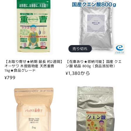
売り切れ
【お取り寄せ★納期 最長 約2週間】
【在庫あり★即納可能】国産 クエ
オーサワ 木曽路物産 天然重曹
ン酸 結晶 800g（食品添加物）
1kg★食品グレード
通
¥1,380から
通
¥799
常
常
価
価
格
格