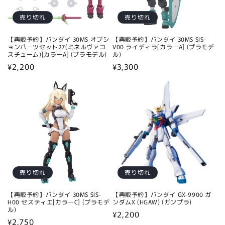
売り切れ
売り切れ
【再販予約】バンダイ 30MS オプシ
【再販予約】バンダイ 30MS SIS-
ョンパーツセット27(ミネルヴァコ
V00 ライディラ[カラーA] (プラモデ
スチューム)[カラーA] (プラモデル)
ル)
通
¥2,200
通
¥3,300
常
常
価
価
格
格
売り切れ
売り切れ
【再販予約】バンダイ 30MS SIS-
【再販予約】バンダイ GX-9900 ガ
H00 セスティエ[カラーC] (プラモデ
ンダムX (HGAW) (ガンプラ)
ル)
通
¥2,200
通
¥2,750