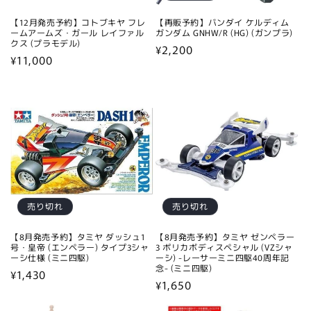
【12月発売予約】コトブキヤ フレ
【再販予約】バンダイ ケルディム
ームアームズ・ガール レイファル
ガンダム GNHW/R (HG) (ガンプラ)
クス (プラモデル)
通
¥2,200
通
¥11,000
常
常
価
価
格
格
売り切れ
売り切れ
【8月発売予約】タミヤ ダッシュ1
【8月発売予約】タミヤ ゼンペラー
号・皇帝 (エンペラー) タイプ3シャ
3 ポリカボディスペシャル (VZシャ
ーシ仕様 (ミニ四駆)
ーシ) -レーサーミニ四駆40周年記
念- (ミニ四駆)
通
¥1,430
通
¥1,650
常
常
価