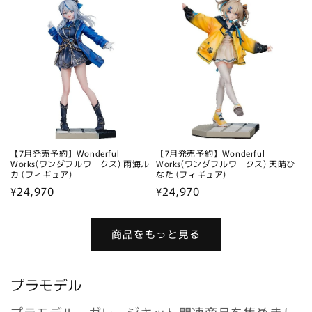
価
格
格
【7月発売予約】Wonderful
【7月発売予約】Wonderful
Works(ワンダフルワークス) 雨海ル
Works(ワンダフルワークス) 天晴ひ
カ (フィギュア)
なた (フィギュア)
通
¥24,970
通
¥24,970
常
常
価
価
商品をもっと見る
格
格
プラモデル
プラモデル・ガレージキット関連商品を集めまし