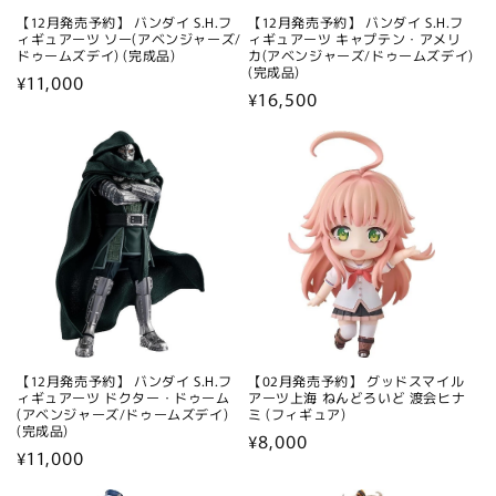
【12月発売予約】 バンダイ S.H.フ
【12月発売予約】 バンダイ S.H.フ
ィギュアーツ ソー(アベンジャーズ/
ィギュアーツ キャプテン・アメリ
ドゥームズデイ) (完成品)
カ(アベンジャーズ/ドゥームズデイ)
(完成品)
通
¥11,000
通
¥16,500
常
常
価
価
格
格
【12月発売予約】 バンダイ S.H.フ
【02月発売予約】 グッドスマイル
ィギュアーツ ドクター・ドゥーム
アーツ上海 ねんどろいど 渡会ヒナ
(アベンジャーズ/ドゥームズデイ)
ミ (フィギュア)
(完成品)
通
¥8,000
通
¥11,000
常
常
価