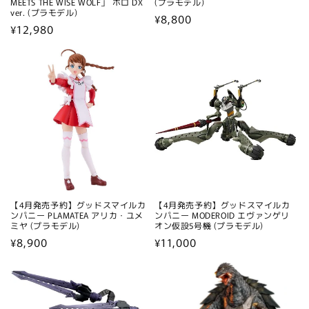
MEETS THE WISE WOLF」 ホロ DX
(プラモデル)
ver. (プラモデル)
通
¥8,800
通
¥12,980
常
常
価
価
格
格
【4月発売予約】グッドスマイルカ
【4月発売予約】グッドスマイルカ
ンパニー PLAMATEA アリカ・ユメ
ンパニー MODEROID エヴァンゲリ
ミヤ (プラモデル)
オン仮設5号機 (プラモデル)
通
¥8,900
通
¥11,000
常
常
価
価
格
格