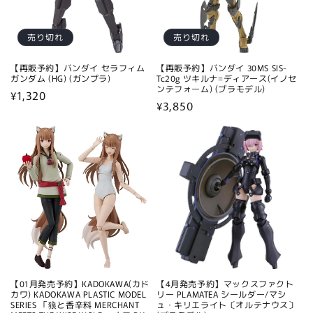
売り切れ
売り切れ
【再販予約】バンダイ セラフィム
【再販予約】バンダイ 30MS SIS-
ガンダム (HG) (ガンプラ)
Tc20g ツキルナ=ディアース(イノセ
ンテフォーム) (プラモデル)
通
¥1,320
通
¥3,850
常
常
価
価
格
格
【01月発売予約】KADOKAWA(カド
【4月発売予約】マックスファクト
カワ) KADOKAWA PLASTIC MODEL
リー PLAMATEA シールダー/マシ
SERIES 「狼と香辛料 MERCHANT
ュ・キリエライト〔オルテナウス〕