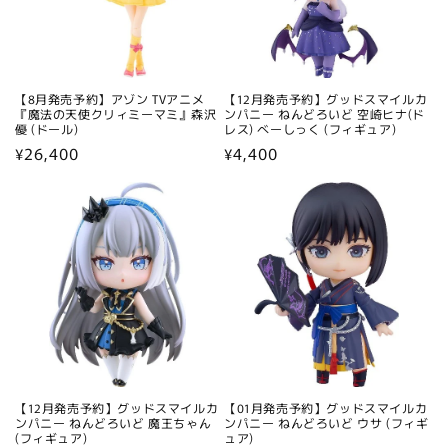
【8月発売予約】アゾン TVアニメ
【12月発売予約】グッドスマイルカ
『魔法の天使クリィミーマミ』森沢
ンパニー ねんどろいど 空崎ヒナ(ド
優 (ドール)
レス) べーしっく (フィギュア)
通
¥26,400
通
¥4,400
常
常
価
価
格
格
【12月発売予約】グッドスマイルカ
【01月発売予約】グッドスマイルカ
ンパニー ねんどろいど 魔王ちゃん
ンパニー ねんどろいど ウサ (フィギ
(フィギュア)
ュア)