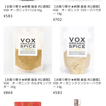
【お取り寄せ★納期 最長 約2週間】
【お取り寄せ★納期 最長 約2週間】
VOX オーガニックバジル10g
VOX オーガニック クローブパウダ
ー 18g
通
¥583
通
¥702
常
常
価
価
格
格
【お取り寄せ★納期 最長 約2週間】
【お取り寄せ★納期 最長 約2週間】
VOX オーガニック カルダモンパウ
VOX オーガニックジンジャーパウダ
ダー 20g
ー 25g
通
¥864
通
¥583
常
常
価
価