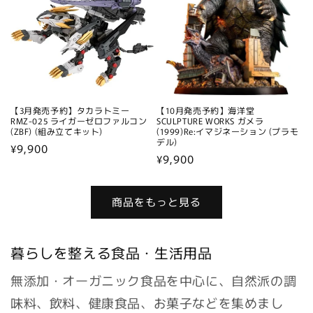
【3月発売予約】タカラトミー
【10月発売予約】海洋堂
RMZ-025 ライガーゼロファルコン
SCULPTURE WORKS ガメラ
(ZBF) (組み立てキット)
(1999)Re:イマジネーション (プラモ
デル)
通
¥9,900
通
¥9,900
常
常
価
価
格
商品をもっと見る
格
暮らしを整える食品・生活用品
無添加・オーガニック食品を中心に、自然派の調
味料、飲料、健康食品、お菓子などを集めまし