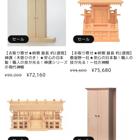
格
格
セール
セール
【お取り寄せ★納期 最長 約2週間】
【お取り寄せ★納期 最長 約2週間】
神護（木曽ひのき）★安心の日本
鹿屋野一社★安心の日本製！職人の
製！職人の技が光る！神護シリーズ
技が光る！一社の神棚
の現代神棚
通
セ
¥75,680
¥94,600
通
セ
¥72,160
¥90,200
常
ー
常
ー
価
ル
価
ル
格
価
格
価
格
格