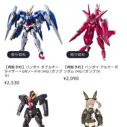
常
常
価
価
格
格
売り切れ
売り切れ
【再販予約】バンダイ ダブルオー
【再販予約】バンダイ アルケーガ
ライザー＋GNソードIII (HG) (ガンプ
ンダム (HG) (ガンプラ)
ラ)
通
¥2,090
通
¥2,530
常
常
価
価
格
格