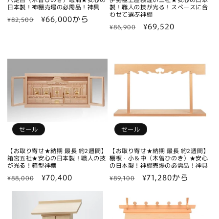
日本製！神棚売場の必需品！神具
製！職人の技が光る！スペースに合
わせて選ぶ神棚
通
セ
¥66,000から
¥82,500
通
セ
¥69,520
¥86,900
常
ー
常
ー
価
ル
価
ル
格
価
格
価
格
格
セール
セール
【お取り寄せ★納期 最長 約2週間】
【お取り寄せ★納期 最長 約2週間】
箱宮五社★安心の日本製！職人の技
棚板・小＆中（木曽ひのき）★安心
が光る！箱型神棚
の日本製！神棚売場の必需品！神具
通
セ
¥70,400
通
セ
¥71,280から
¥88,000
¥89,100
常
ー
常
ー
価
ル
価
ル
格
価
格
価