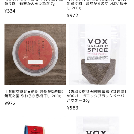
茶々園 有機かんそうねぎ 7g
無茶々園 昔ながらのすっぱい梅干
し 200g
通
¥334
通
¥972
常
常
価
価
格
格
【お取り寄せ★納期 最長 約2週間】
【お取り寄せ★納期 最長 約2週間】
無茶々園 やわらか赤梅干し 200g
VOX オーガニックブラックペッパー
パウダー 20g
通
¥972
通
¥583
常
常
価
価
格
格