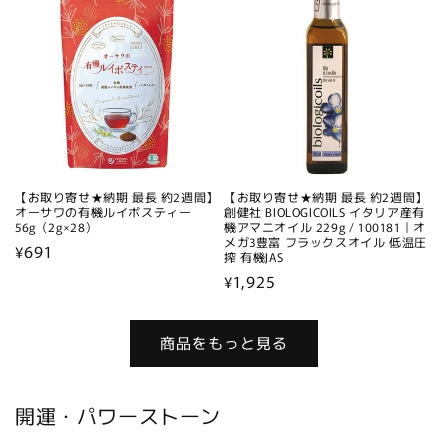
格
格
【お取り寄せ★納期 最長 約2週間】
【お取り寄せ★納期 最長 約2週間】
オーサワの有機ルイボスティー
創健社 BIOLOGICOILS イタリア産有
56g（2g×28）
機アマニオイル 229g / 100181｜オ
メガ3豊富 フラックスオイル 低温圧
通
¥691
搾 有機JAS
常
通
¥1,925
価
常
格
価
商品をもっと見る
格
開運・パワーストーン