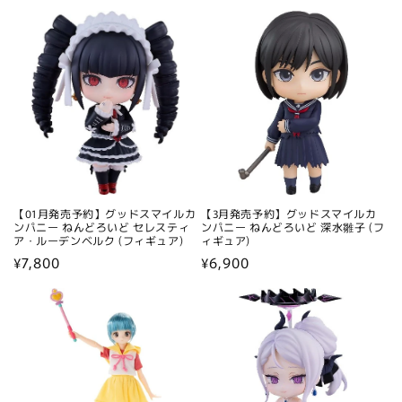
【01月発売予約】グッドスマイルカ
【3月発売予約】グッドスマイルカ
ンパニー ねんどろいど セレスティ
ンパニー ねんどろいど 深水雛子 (フ
ア・ルーデンベルク (フィギュア)
ィギュア)
通
¥7,800
通
¥6,900
常
常
価
価
格
格