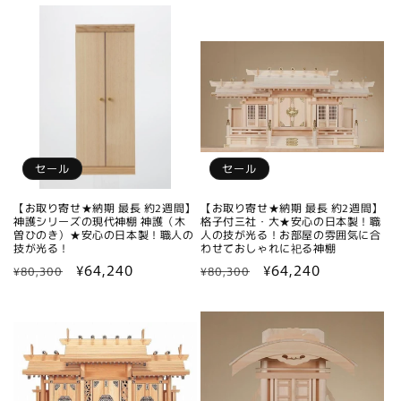
セール
セール
【お取り寄せ★納期 最長 約2週間】
【お取り寄せ★納期 最長 約2週間】
神護シリーズの現代神棚 神護（木
格子付三社・大★安心の日本製！職
曽ひのき）★安心の日本製！職人の
人の技が光る！お部屋の雰囲気に合
技が光る！
わせておしゃれに祀る神棚
通
セ
¥64,240
通
セ
¥64,240
¥80,300
¥80,300
常
ー
常
ー
価
ル
価
ル
格
価
格
価
格
格