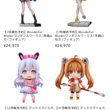
【7月発売予約】Wonderful
【7月発売予約】Wonderful
Works(ワンダフルワークス) 雨海ル
Works(ワンダフルワークス) 天晴ひ
カ (フィギュア)
なた (フィギュア)
通
¥24,970
通
¥24,970
常
常
価
価
格
格
【12月発売予約】グッドスマイルカ
【01月発売予約】グッドスマイルカ