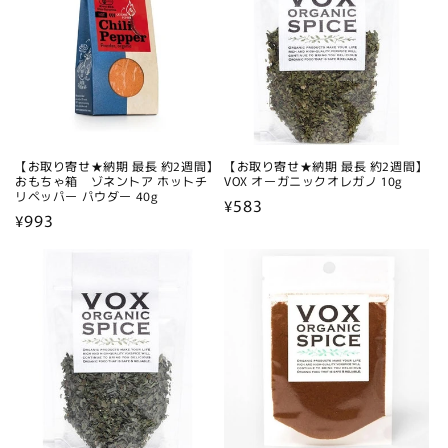
【お取り寄せ★納期 最長 約2週間】
【お取り寄せ★納期 最長 約2週間】
おもちゃ箱 ゾネントア ホットチ
VOX オーガニックオレガノ 10g
リペッパー パウダー 40g
通
¥583
通
¥993
常
常
価
価
格
格