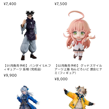
通
¥7,400
通
¥7,500
常
常
価
価
格
格
【01月発売予約】 バンダイ S.H.フ
【02月発売予約】 グッドスマイル
ィギュアーツ 脹相 (完成品)
アーツ上海 ねんどろいど 渡会ヒナ
ミ (フィギュア)
通
¥9,900
通
¥8,000
常
常
価
価
格
格