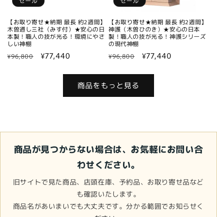
セール
セール
【お取り寄せ★納期 最長 約2週間】
【お取り寄せ★納期 最長 約2週間】
木曽通し三社（みす付）★安心の日
神護（木曽ひのき）★安心の日本
本製！職人の技が光る！環境にやさ
製！職人の技が光る！神護シリーズ
しい神棚
の現代神棚
通
セ
¥77,440
通
セ
¥77,440
¥96,800
¥96,800
常
ー
常
ー
価
ル
価
ル
商品をもっと見る
格
価
格
価
格
格
商品が見つからない場合は、お気軽にお問い合
わせください。
旧サイトで見た商品、店頭在庫、予約品、お取り寄せ品など
も確認いたします。
商品名があいまいでも大丈夫です。分かる範囲でお知らせく