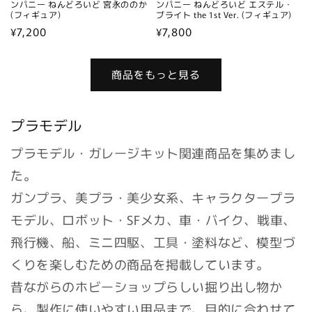
ンパニー ねんどろいど 宮永ののか
ンパニー ねんどろいど エステル・
(フィギュア)
ブライト the 1st Ver. (フィギュア)
通
¥7,200
通
¥7,800
常
常
価
価
商品をもっと見る
格
格
プラモデル
プラモデル・ガレージキット関連商品を集めまし
た。
ガンプラ、美プラ・美少女系、キャラクタープラ
モデル、ロボット・SFメカ、車・バイク、戦車、
飛行機、船、ミニ四駆、工具・塗料など、模型づ
くりを楽しむための商品を掲載しています。
昔ながらのホビーショップらしい掘り出し物か
ら、製作に使いやすい用品まで、目的に合わせて