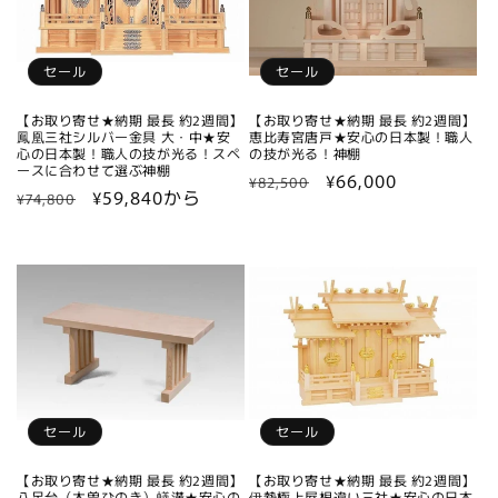
セール
セール
【お取り寄せ★納期 最長 約2週間】
【お取り寄せ★納期 最長 約2週間】
鳳凰三社シルバー金具 大・中★安
恵比寿宮唐戸★安心の日本製！職人
心の日本製！職人の技が光る！スペ
の技が光る！神棚
ースに合わせて選ぶ神棚
通
セ
¥66,000
¥82,500
通
セ
¥59,840から
¥74,800
常
ー
常
ー
価
ル
価
ル
格
価
格
価
格
格
セール
セール
【お取り寄せ★納期 最長 約2週間】
【お取り寄せ★納期 最長 約2週間】
八足台（木曽ひのき）蟻溝★安心の
伊勢極上屋根違い三社★安心の日本