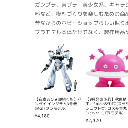
ガンプラ、美プラ・美少女系、キャラ
料など、模型づくりを楽しむための商
昔ながらのホビーショップらしい掘り
プラモデル本体だけでなく、製作用品
【在庫あり★即納可能】バ
【9月発売予約】秋東精
ンダイ イングラム3号機
工、StudioSYUTO(ス
(MG) (プラモデル)
シュウトウ) コスモ星丸
ンクver. (プラモデル)
通
¥4,180
通
¥2,420
常
常