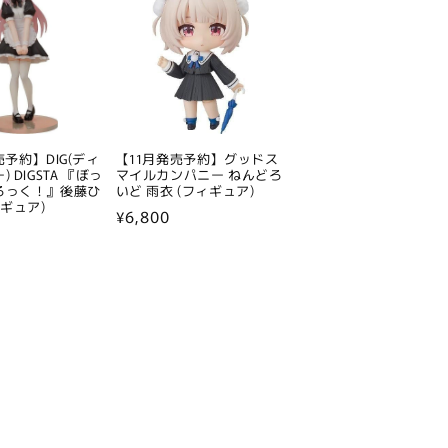
売予約】DIG(ディ
【11月発売予約】グッドス
 DIGSTA 『ぼっ
マイルカンパニー ねんどろ
ろっく！』後藤ひ
いど 雨衣 (フィギュア)
ィギュア)
通
¥6,800
常
価
格