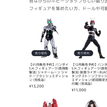
昔ながらのホビーショップらしい掘り
フィギュアを集めたい方、ドールや可
売り切れ
売り切れ
【01月発売予約】バンダイ
【12月発売予約】バン
S.H.フィギュアーツ(真骨彫
S.H.フィギュアーツ(真
製法) シャドームーン シャ
製法) 仮面ライダーBLAC
ドーフラッシュエディショ
キングストーンフラッ
ン (完成品)
エディション(初回限定
付属) (完成品)
通
¥13,200
通
¥11,000
常
常
価
価
格
格