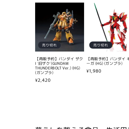
価
価
格
格
売り切れ
売り切れ
【再販予約】バンダイ ザク
【再販予約】バンダイ 
I `旧ザク`(GUNDAM
ーガ (HG) (ガンプラ)
THUNDERBOLT Ver.) (HG)
通
¥1,980
(ガンプラ)
常
通
¥2,420
価
常
格
価
格