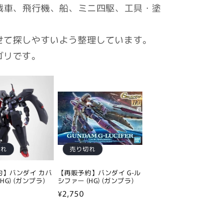
戦車、飛行機、船、ミニ四駆、工具・塗
せて探しやすいよう整理しています。
ゴリです。
切れ
売り切れ
約】バンダイ カバ
【再販予約】バンダイ G-ル
HG) (ガンプラ)
シファー (HG) (ガンプラ)
通
¥2,750
常
価