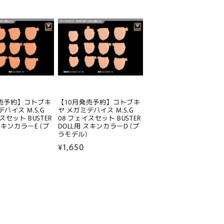
格
発売予約】コトブキ
【10月発売予約】コトブキ
バイス M.S.G
ヤ メガミデバイス M.S.G
スセット BUSTER
08 フェイスセット BUSTER
スキンカラーE (プ
DOLL用 スキンカラーD (プ
ラモデル)
通
¥1,650
常
価
格