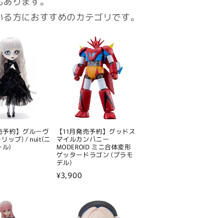
もあります。
いる方におすすめのカテゴリです。
発売予約】グルーヴ
【11月発売予約】グッドス
ーリップ) / nuit(ニ
マイルカンパニー
ール)
MODEROID ミニ合体変形
ゲッタードラゴン (プラモ
デル)
通
¥3,900
常
価
格