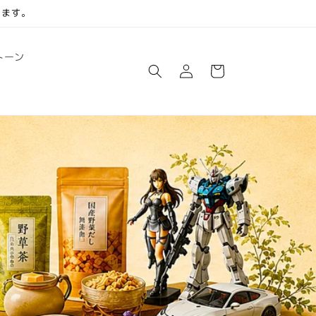
します。
ロ
カ
トーン
グ
ー
イ
ト
ン