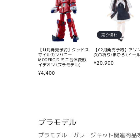
売り切れ
【11月発売予約】グッドス
【02月発売予約】アゾン
マイルカンパニー
女の祈り/まひろ (ドール
MODEROID ミニ合体変形
通
¥20,900
イデオン (プラモデル)
常
通
¥4,400
価
常
格
価
格
プラモデル
プラモデル・ガレージキット関連商品