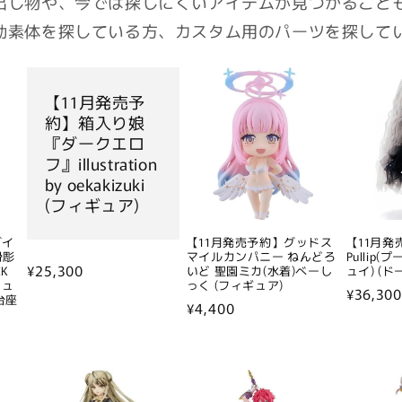
出し物や、今では探しにくいアイテムが見つかること
動素体を探している方、カスタム用のパーツを探して
【11月発売予
約】箱入り娘
『ダークエロ
フ』illustration
by oekakizuki
(フィギュア)
ダイ
【11月発売予約】グッドス
【11月
骨彫
マイルカンパニー ねんどろ
Pullip(プ
通
¥25,300
K
いど 聖園ミカ(水着)べーし
ュイ) (ド
シュ
っく (フィギュア)
常
通
¥36,300
台座
通
¥4,400
価
常
常
格
価
価
格
格