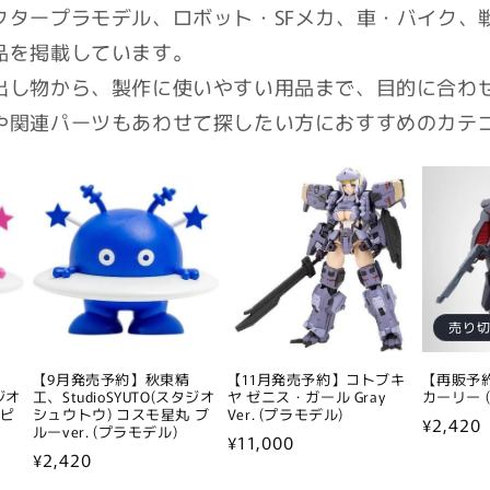
クタープラモデル、ロボット・SFメカ、車・バイク、
品を掲載しています。
出し物から、製作に使いやすい用品まで、目的に合わ
や関連パーツもあわせて探したい方におすすめのカテ
売り
【9月発売予約】秋東精
【11月発売予約】コトブキ
【再販予
タジオ
工、StudioSYUTO(スタジオ
ヤ ゼニス・ガール Gray
カーリー (
 ピ
シュウトウ) コスモ星丸 ブ
Ver. (プラモデル)
通
¥2,420
ルーver. (プラモデル)
通
¥11,000
常
通
¥2,420
常
価
常