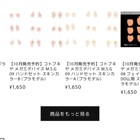
価
格
価
格
格
ギラ
【10月発売予約】コトブキ
【10月発売予約】コトブキ
【10月
ヤ メガミデバイス M.S.G
ヤ メガミデバイス M.S.G
ヤ メガミデ
09 ハンドセット スキンカ
09 ハンドセット スキンカ
08 フェイ
ラーB (プラモデル)
ラーA (プラモデル)
DOLL用 
ラモデル)
通
¥1,650
通
¥1,650
通
¥1,650
常
常
常
価
価
価
格
格
商品をもっと見る
格