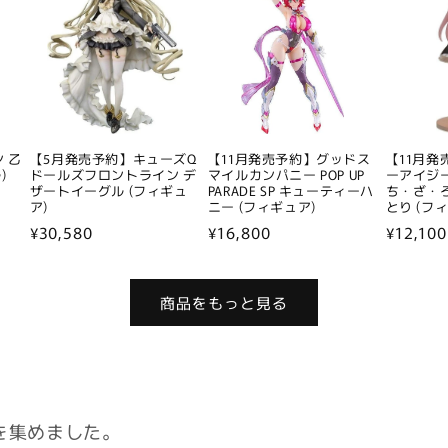
 乙
【5月発売予約】キューズQ
【11月発売予約】グッドス
【11月発
)
ドールズフロントライン デ
マイルカンパニー POP UP
ーアイジー)
ザートイーグル (フィギュ
PARADE SP キューティーハ
ち・ざ・
ア)
ニー (フィギュア)
とり (フ
通
¥30,580
通
¥16,800
通
¥12,100
常
常
常
価
価
価
商品をもっと見る
格
格
格
を集めました。